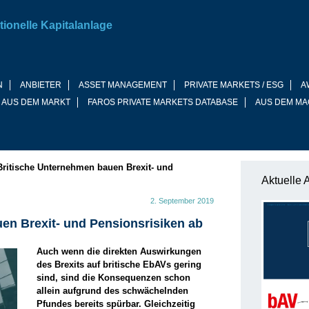
tionelle Kapitalanlage
N
ANBIETER
ASSET MANAGEMENT
PRIVATE MARKETS / ESG
A
 AUS DEM MARKT
FAROS PRIVATE MARKETS DATABASE
AUS DEM MA
Britische Unternehmen bauen Brexit- und
Aktuelle 
2. September 2019
en Brexit- und Pensionsrisiken ab
Auch wenn die direkten Auswirkungen
des Brexits auf britische EbAVs gering
sind, sind die Konsequenzen schon
allein aufgrund des schwächelnden
Pfundes bereits spürbar. Gleichzeitig