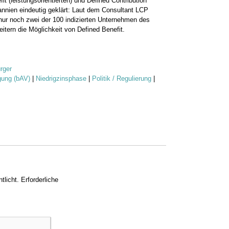
 (leistungsorientierten) und Defined Contribution
itannien eindeutig geklärt: Laut dem Consultant LCP
nur noch zwei der 100 indizierten Unternehmen des
itern die Möglichkeit von Defined Benefit.
rger
rgung (bAV)
|
Niedrigzinsphase
|
Politik / Regulierung
|
tlicht.
Erforderliche