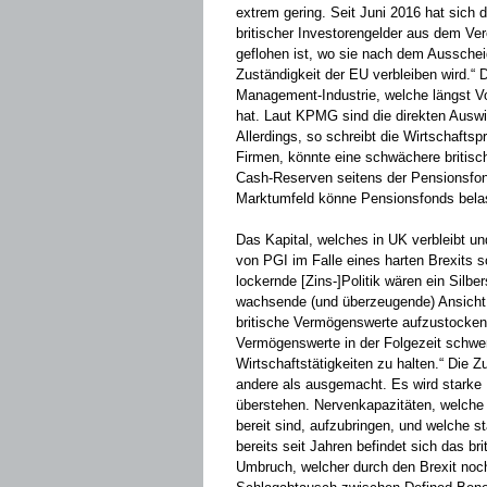
extrem gering. Seit Juni 2016 hat sich d
britischer Investorengelder aus dem Ve
geflohen ist, wo sie nach dem Ausschei
Zuständigkeit der EU verbleiben wird.“ D
Management-Industrie, welche längst Vor
hat. Laut KPMG sind die direkten Ausw
Allerdings, so schreibt die Wirtschafts
Firmen, könnte eine schwächere britis
Cash-Reserven seitens der Pensionsfond
Marktumfeld könne Pensionsfonds bela
Das Kapital, welches in UK verbleibt un
von PGI im Falle eines harten Brexits 
lockernde [Zins-]Politik wären ein Silber
wachsende (und überzeugende) Ansicht i
britische Vermögenswerte aufzustocken
Vermögenswerte in der Folgezeit schwe
Wirtschaftstätigkeiten zu halten.“ Die Z
andere als ausgemacht. Es wird stark
überstehen. Nervenkapazitäten, welch
bereit sind, aufzubringen, und welche s
bereits seit Jahren befindet sich das b
Umbruch, welcher durch den Brexit noch