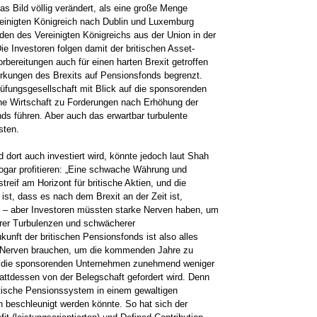
as Bild völlig verändert, als eine große Menge
reinigten Königreich nach Dublin und Luxemburg
den des Vereinigten Königreichs aus der Union in der
ie Investoren folgen damit der britischen Asset-
bereitungen auch für einen harten Brexit getroffen
irkungen des Brexits auf Pensionsfonds begrenzt.
prüfungsgesellschaft mit Blick auf die sponsorenden
che Wirtschaft zu Forderungen nach Erhöhung der
s führen. Aber auch das erwartbar turbulente
sten.
d dort auch investiert wird, könnte jedoch laut Shah
sogar profitieren: „Eine schwache Währung und
streif am Horizont für britische Aktien, und die
st, dass es nach dem Brexit an der Zeit ist,
 – aber Investoren müssten starke Nerven haben, um
rer Turbulenzen und schwächerer
ukunft der britischen Pensionsfonds ist also alles
e Nerven brauchen, um die kommenden Jahre zu
e die sponsorenden Unternehmen zunehmend weniger
tattdessen von der Belegschaft gefordert wird. Denn
ritische Pensionssystem in einem gewaltigen
 beschleunigt werden könnte. So hat sich der