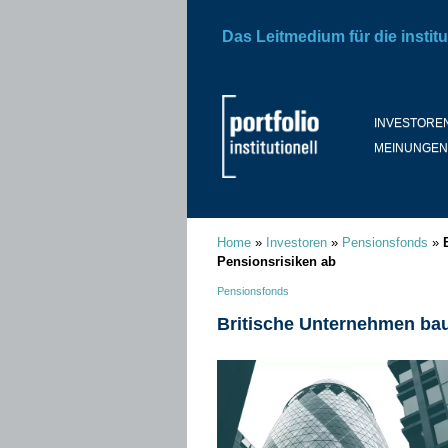
Das Leitmedium für die institu
INVESTORE
MEINUNGEN
Home
»
Investoren
»
Pensionsfonds
»
Pensionsrisiken ab
Pensionsfonds
Britische Unternehmen bau