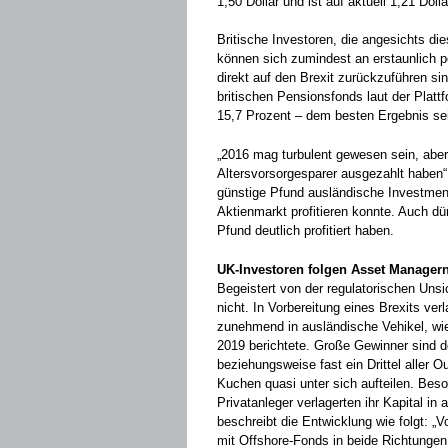
1,50 Dollar und ist auf aktuell 1,21 Doll
Britische Investoren, die angesichts di
können sich zumindest an erstaunlich p
direkt auf den Brexit zurückzuführen si
britischen Pensionsfonds laut der Plat
15,7 Prozent – dem besten Ergebnis sei
„2016 mag turbulent gewesen sein, aber 
Altersvorsorgesparer ausgezahlt haben“,
günstige Pfund ausländische Investment
Aktienmarkt profitieren konnte. Auch d
Pfund deutlich profitiert haben.
UK-Investoren folgen Asset Manager
Begeistert von der regulatorischen Unsi
nicht. In Vorbereitung eines Brexits verl
zunehmend in ausländische Vehikel, wie
2019 berichtete. Große Gewinner sind 
beziehungsweise fast ein Drittel aller 
Kuchen quasi unter sich aufteilen. Beson
Privatanleger verlagerten ihr Kapital i
beschreibt die Entwicklung wie folgt: „
mit Offshore-Fonds in beide Richtungen,