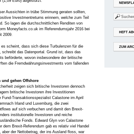
ar (1,09 Euro) abgestürzt.
NEWSFL
eser Aussichten in trübe Stimmung geraten sollten,
Suchen
ositive Investmentreturns erinnern, welche zum Teil
nach:
nd. So lagen die durchschnittlichen Renditen von
tform Moneyfacts.co.uk im Referendumsjahr 2016 bei
HEFT AB
t 2009.
es scheint, dass sich diese Turbulenzen für die
ZUM ARC
 schreibt das Datenportal. Grund ist, dass das
s beförderte, wovon insbesondere der britische
ürften die Fremdwährungsinvestments vom fallenden
n und gehen Offshore
cherheit zeigen sich britische Investoren dennoch
agern britische Investoren ihre Investitionen
 Fund-Transaktionsspezialist Calastone im April
demnach Irland und Luxemburg, die zwei
Outflows auf sich verbuchen und damit den Brexit-
ders institutionelle Investoren und reiche
n ausländische Fonds. Edward Glyn von Calastone
Vor dem Brexit-Referendum gab es relativ viel Handel
 aber der Nettobetrag, der ins Ausland floss, war