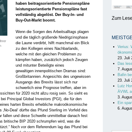
haben beitragsorientierte Pensionspläne
leistungsorientierte Pensionspläne fast
vollständig abgelöst. Der Buy-In- und
Zum Lesen
Buy-Out-Markt boomt.
Wenn die Sorgen des Arbeitsalltags plagen
und die täglich grüßende Niedrigzinsphase
MEISTG
ihrer
die Laune verdirbt, hilft manchmal ein Blick
n
Verius: 
zu den Kollegen eines Nachbarlands,
ökonomi
welche mit den gleichen Problemen zu
23. Juli
kämpfen haben, zusätzlich jedoch Zeugen
Das les
und mitunter Beteiligte eines
7. Augu
gewaltigen innenpolitischen Dramas sind:
Bafin be
Großbritannien. Angesichts des ungewissen
23. Juli
Ausgangs des Brexits lässt sich nur
Lutz Hor
schwerlich eine Prognose treffen, aber im
ÄVWL a
ssichten für 2020 nicht allzu rosig sein. So sieht es
3. Augu
i Principal Global Investors (PGI), die für den
Ein spa
 eines harten Brexits erhebliche makroökonomische
6. Augu
s ‚No-Deal‘ dürfte das Pfund Sterling im Vorfeld des
r fallen und diese Schwelle unmittelbar danach fest
as britische BIP 2020 schrumpfen wird, was die
 stürzt.“ Noch vor dem Referendum lag das Pfund bei