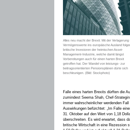
Alles neu macht der Brexit: Mit der Verlagerung 
Vermögenswerte ins europäische Ausland folge
britische Investoren der heimischen Asset-
Management-Industrie, welche damit längst
Vorbereitungen auch für einen harten Brexit
getroffen hat. Der Wandel von leistungs- zur
beitragsorientierten Pensionsplänen dürte sich
beschleunigen. (Bild: Stockphoto)
Falle eines harten Brexits dürften die Au
zumindest Seema Shah, Chef-Strategin be
immer wahrscheinlicher werdenden Fall
Auswirkungen befürchtet: „Im Falle eine
31. Oktober auf den Wert von 1,18 Dolla
überschreiten. Es wird erwartet, dass d
britische Wirtschaft in eine Rezession