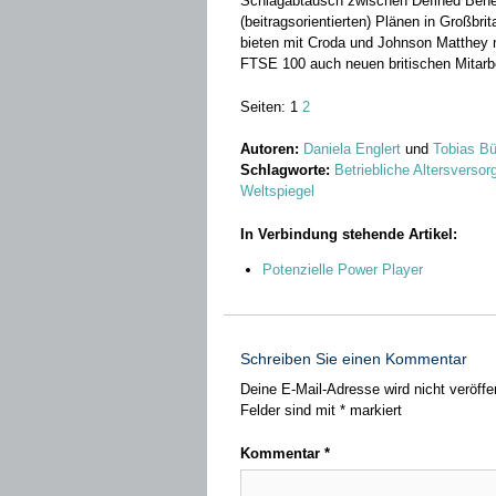
Schlagabtausch zwischen Defined Benefit
(beitragsorientierten) Plänen in Großbr
bieten mit Croda und Johnson Matthey 
FTSE 100 auch neuen britischen Mitarbe
Seiten:
1
2
Autoren:
Daniela Englert
und
Tobias Bü
Schlagworte:
Betriebliche Altersverso
Weltspiegel
In Verbindung stehende Artikel:
Potenzielle Power Player
Schreiben Sie einen Kommentar
Deine E-Mail-Adresse wird nicht veröffen
Felder sind mit
*
markiert
Kommentar
*