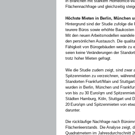
in Branchen mit starkem Homeoffice-Wa
Flächennachfrage und gleichzeitig stei
Höchste Mieten in Berlin, München u
Hintergrund sind der Studie zufolge die
teurere Büros sowie erhöhte Baukosten u
Mit den neuen Arbeitsmodellen wandele
den persönlichen Austausch. Die qualit
Fähigkeit von Bürogebäuden werde zu e
seien keine Veränderungen der Standort
trotz hoher Mieten gefragt.
Wie die Studie zudem zeigt, sind zwar
Spitzenmieten zu verzeichnen, während
Standorten Frankfurt/Main und Stuttgar
wurden in Berlin, München und Frankfurt
von bis zu 30 Euro/qm und Spitzenmiet
Städten Hamburg, Köln, Stuttgart und D
20 Euro/qm und Spitzenmieten von etwa
darunter.
Die rückläufige Nachfrage nach Büroimm
Flächenleerstands. Die Analyse zeigt, d
Quadratmetern im Jahresdurchschnitt 20