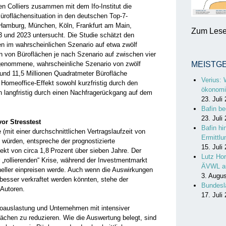
 Colliers zusammen mit dem Ifo-Institut die
roflächensituation in den deutschen Top-7-
 Hamburg, München, Köln, Frankfurt am Main,
Zum Lesen
3 und 2023 untersucht. Die Studie schätzt den
en im wahrscheinlichen Szenario auf etwa zwölf
on von Büroflächen je nach Szenario auf zwischen vier
genommene, wahrscheinliche Szenario von zwölf
MEISTG
und 11,5 Millionen Quadratmeter Bürofläche
Verius: 
 Homeoffice-Effekt sowohl kurzfristig durch den
ökonomi
 langfristig durch einen Nachfragerückgang auf dem
23. Juli
Bafin be
23. Juli
or Stresstest
Bafin hi
(mit einer durchschnittlichen Vertragslaufzeit von
Ermittl
 würden, entspreche der prognostizierte
15. Juli
ekt von circa 1,8 Prozent über sieben Jahre. Der
Lutz Hor
 „rollierenden“ Krise, während der Investmentmarkt
ÄVWL a
hneller einpreisen werde. Auch wenn die Auswirkungen
3. Augu
besser verkraftet werden könnten, stehe der
Bundesl
 Autoren.
17. Juli
roauslastung und Unternehmen mit intensiver
lächen zu reduzieren. Wie die Auswertung belegt, sind