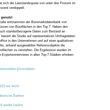
hat sich die Leerstandsquote von unter drei Prozent im
rozent verdoppelt.
 genutzt
Studie entstammen der Büromarktdatenbank von
lüssen von Büroflächen in den Top 7. Neben den
 auch standortbezogene Daten zum Bestand an
basiert die Studie auf repräsentativen Umfragedaten
ffice in den Unternehmen und auf einer qualitativen
elte, anhand ausgewählter Referenzobjekte die
roflächen zu verstehen. Die Ergebnisse wurden im
Experteninterviews in allen Top-7-Städten erhoben.
eimmobilien
|
Immobilien
023 nur leicht
 deutsche Banken
24 wieder kaufen