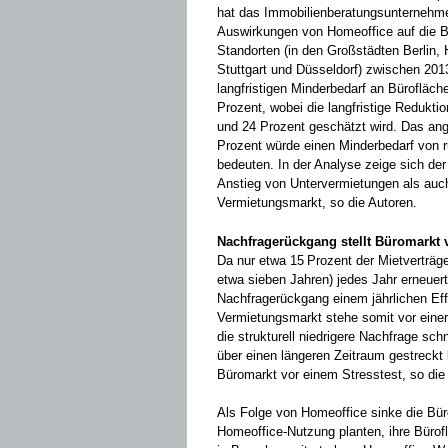
hat das Immobilienberatungsunternehmen
Auswirkungen von Homeoffice auf die Bü
Standorten (in den Großstädten Berlin,
Stuttgart und Düsseldorf) zwischen 201
langfristigen Minderbedarf an Bürofläch
Prozent, wobei die langfristige Redukti
und 24 Prozent geschätzt wird. Das an
Prozent würde einen Minderbedarf von r
bedeuten. In der Analyse zeige sich der
Anstieg von Untervermietungen als auch
Vermietungsmarkt, so die Autoren.
Nachfragerückgang stellt Büromarkt v
Da nur etwa 15 Prozent der Mietverträge 
etwa sieben Jahren) jedes Jahr erneuert
Nachfragerückgang einem jährlichen Eff
Vermietungsmarkt stehe somit vor einer
die strukturell niedrigere Nachfrage sc
über einen längeren Zeitraum gestreckt 
Büromarkt vor einem Stresstest, so die
Als Folge von Homeoffice sinke die Bü
Homeoffice-Nutzung planten, ihre Bürof