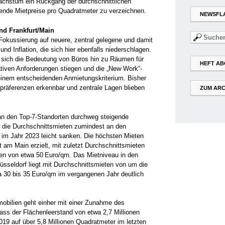
chstum ein Rückgang der durchschnittlichen
gende Mietpreise pro Quadratmeter zu verzeichnen.
NEWSFL
nd Frankfurt/Main
Suchen
 Fokussierung auf neuere, zentral gelegene und damit
nach:
nd Inflation, die sich hier ebenfalls niederschlagen.
 sich die Bedeutung von Büros hin zu Räumen für
HEFT AB
ativen Anforderungen stiegen und die „New Work“-
inem entscheidenden Anmietungskriterium. Bisher
präferenzen erkennbar und zentrale Lagen blieben
ZUM ARC
 an den Top-7-Standorten durchweg steigende
 die Durchschnittsmieten zumindest an den
t im Jahr 2023 leicht sanken. Die höchsten Mieten
 am Main erzielt, mit zuletzt Durchschnittsmieten
en von etwa 50 Euro/qm. Das Mietniveau in den
üsseldorf liegt mit Durchschnittsmieten von um die
 30 bis 35 Euro/qm im vergangenen Jahr deutlich
obilien geht einher mit einer Zunahme des
ass der Flächenleerstand von etwa 2,7 Millionen
19 auf über 5,8 Millionen Quadratmeter im letzten