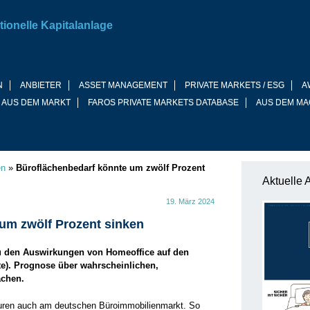
tionelle Kapitalanlage
N
ANBIETER
ASSET MANAGEMENT
PRIVATE MARKETS / ESG
A
 AUS DEM MARKT
FAROS PRIVATE MARKETS DATABASE
AUS DEM MA
en
»
Büroflächenbedarf könnte um zwölf Prozent
Aktuelle 
19. März 2024
um zwölf Prozent sinken
 zu den Auswirkungen von Homeoffice auf den
e). Prognose über wahrscheinlichen,
ächen.
Spuren auch am deutschen Büroimmobilienmarkt. So