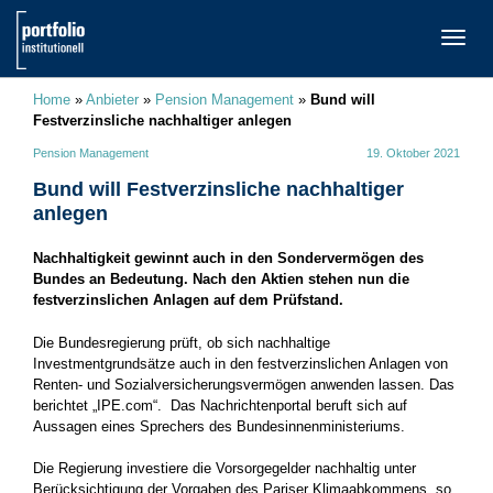
TOGG
NAVI
Home
»
Anbieter
»
Pension Management
»
Bund will
Festverzinsliche nachhaltiger anlegen
Pension Management
19. Oktober 2021
Bund will Festverzinsliche nachhaltiger
anlegen
Nachhaltigkeit gewinnt auch in den Sondervermögen des
Bundes an Bedeutung. Nach den Aktien stehen nun die
festverzinslichen Anlagen auf dem Prüfstand.
Die Bundesregierung prüft, ob sich nachhaltige
Investmentgrundsätze auch in den festverzinslichen Anlagen von
Renten- und Sozialversicherungsvermögen anwenden lassen. Das
berichtet „IPE.com“. Das Nachrichtenportal beruft sich auf
Aussagen eines Sprechers des Bundesinnenministeriums.
Die Regierung investiere die Vorsorgegelder nachhaltig unter
Berücksichtigung der Vorgaben des Pariser Klimaabkommens, so