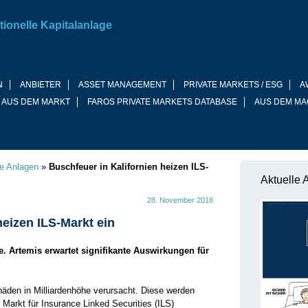
tionelle Kapitalanlage
N
ANBIETER
ASSET MANAGEMENT
PRIVATE MARKETS / ESG
A
 AUS DEM MARKT
FAROS PRIVATE MARKETS DATABASE
AUS DEM MA
ve Anlagen
»
Buschfeuer in Kalifornien heizen ILS-
Aktuelle 
28. November 2018
heizen ILS-Markt ein
. Artemis erwartet signifikante Auswirkungen für
häden in Milliardenhöhe verursacht. Diese werden
Markt für Insurance Linked Securities (ILS)