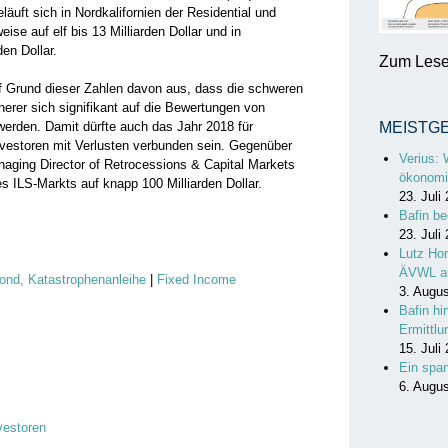
äuft sich in Nordkalifornien der Residential und
e auf elf bis 13 Milliarden Dollar und in
den Dollar.
Zum Lesen
f Grund dieser Zahlen davon aus, dass die schweren
herer sich signifikant auf die Bewertungen von
werden. Damit dürfte auch das Jahr 2018 für
MEISTG
nvestoren mit Verlusten verbunden sein. Gegenüber
Verius: 
naging Director of Retrocessions & Capital Markets
ökonomi
 ILS-Markts auf knapp 100 Milliarden Dollar.
23. Juli
Bafin be
23. Juli
Lutz Hor
ÄVWL a
ond, Katastrophenanleihe
|
Fixed Income
3. Augu
Bafin hi
Ermittl
15. Juli
Ein spa
6. Augu
vestoren