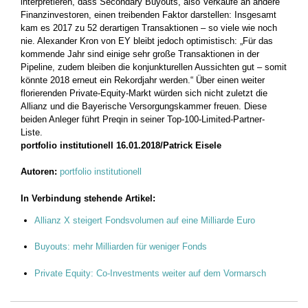
interpretieren, dass Secondary Buyouts, also Verkäufe an andere
Finanzinvestoren, einen treibenden Faktor darstellen: Insgesamt
kam es 2017 zu 52 derartigen Transaktionen – so viele wie noch
nie. Alexander Kron von EY bleibt jedoch optimistisch: „Für das
kommende Jahr sind einige sehr große Transaktionen in der
Pipeline, zudem bleiben die konjunkturellen Aussichten gut – somit
könnte 2018 erneut ein Rekordjahr werden.“ Über einen weiter
florierenden Private-Equity-Markt würden sich nicht zuletzt die
Allianz und die Bayerische Versorgungskammer freuen. Diese
beiden Anleger führt Preqin in seiner Top-100-Limited-Partner-
Liste.
portfolio institutionell 16.01.2018/Patrick Eisele
Autoren:
portfolio institutionell
In Verbindung stehende Artikel:
Allianz X steigert Fondsvolumen auf eine Milliarde Euro
Buyouts: mehr Milliarden für weniger Fonds
Private Equity: Co-Investments weiter auf dem Vormarsch