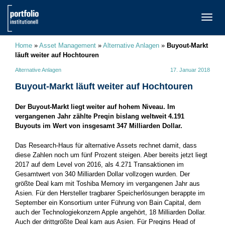
TOGG
NAVI
Home
»
Asset Management
»
Alternative Anlagen
»
Buyout-Markt
läuft weiter auf Hochtouren
Alternative Anlagen
17. Januar 2018
Buyout-Markt läuft weiter auf Hochtouren
Der Buyout-Markt liegt weiter auf hohem Niveau. Im
vergangenen Jahr zählte Preqin bislang weltweit 4.191
Buyouts im Wert von insgesamt 347 Milliarden Dollar.
Das Research-Haus für alternative Assets rechnet damit, dass
diese Zahlen noch um fünf Prozent steigen. Aber bereits jetzt liegt
2017 auf dem Level von 2016, als 4.271 Transaktionen im
Gesamtwert von 340 Milliarden Dollar vollzogen wurden. Der
größte Deal kam mit Toshiba Memory im vergangenen Jahr aus
Asien. Für den Hersteller tragbarer Speicherlösungen berappte im
September ein Konsortium unter Führung von Bain Capital, dem
auch der Technologiekonzern Apple angehört, 18 Milliarden Dollar.
Auch der drittgrößte Deal kam aus Asien. Für Preqins Head of