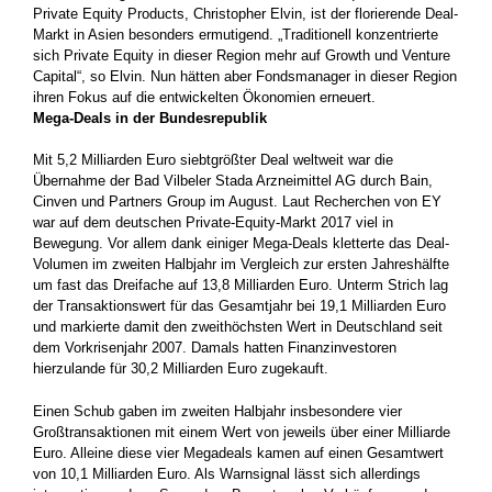
Private Equity Products, Christopher Elvin, ist der florierende Deal-
Markt in Asien besonders ermutigend. „Traditionell konzentrierte
sich Private Equity in dieser Region mehr auf Growth und Venture
Capital“, so Elvin. Nun hätten aber Fondsmanager in dieser Region
ihren Fokus auf die entwickelten Ökonomien erneuert.
Mega-Deals in der Bundesrepublik
Mit 5,2 Milliarden Euro siebtgrößter Deal weltweit war die
Übernahme der Bad Vilbeler Stada Arzneimittel AG durch Bain,
Cinven und Partners Group im August. Laut Recherchen von EY
war auf dem deutschen Private-Equity-Markt 2017 viel in
Bewegung. Vor allem dank einiger Mega-Deals kletterte das Deal-
Volumen im zweiten Halbjahr im Vergleich zur ersten Jahreshälfte
um fast das Dreifache auf 13,8 Milliarden Euro. Unterm Strich lag
der Transaktionswert für das Gesamtjahr bei 19,1 Milliarden Euro
und markierte damit den zweithöchsten Wert in Deutschland seit
dem Vorkrisenjahr 2007. Damals hatten Finanzinvestoren
hierzulande für 30,2 Milliarden Euro zugekauft.
Einen Schub gaben im zweiten Halbjahr insbesondere vier
Großtransaktionen mit einem Wert von jeweils über einer Milliarde
Euro. Alleine diese vier Megadeals kamen auf einen Gesamtwert
von 10,1 Milliarden Euro. Als Warnsignal lässt sich allerdings