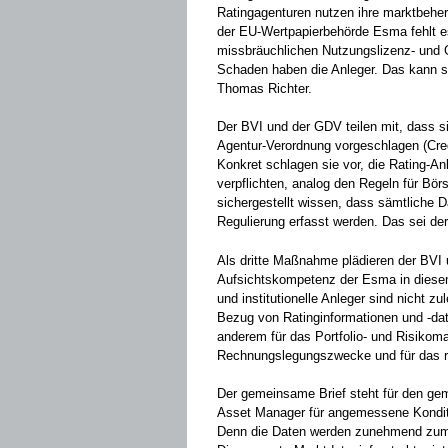
Ratingagenturen nutzen ihre marktbeherr
der EU-Wertpapierbehörde Esma fehlt e
missbräuchlichen Nutzungslizenz- und 
Schaden haben die Anleger. Das kann so
Thomas Richter.
Der BVI und der GDV teilen mit, dass s
Agentur-Verordnung vorgeschlagen (Cre
Konkret schlagen sie vor, die Rating-A
verpflichten, analog den Regeln für Börs
sichergestellt wissen, dass sämtliche 
Regulierung erfasst werden. Das sei derz
Als dritte Maßnahme plädieren der BVI 
Aufsichtskompetenz der Esma in diese
und institutionelle Anleger sind nicht 
Bezug von Ratinginformationen und -dat
anderem für das Portfolio- und Risiko
Rechnungslegungszwecke und für das r
Der gemeinsame Brief steht für den gem
Asset Manager für angemessene Konditi
Denn die Daten werden zunehmend zum 