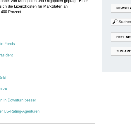
t dabei von Monopolen und Oligopolen geprägt. Einer
ich die Lizenzkosten für Marktdaten an
NEWSFL
 400 Prozent.
Suchen
nach:
HEFT AB
 in Fonds
ZUM ARC
räsident
änkt
ro zu
n in Downturn besser
der US-Rating-Agenturen