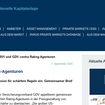
tionelle Kapitalanlage
N
ANBIETER
ASSET MANAGEMENT
PRIVATE MARKETS / ESG
A
 AUS DEM MARKT
FAROS PRIVATE MARKETS DATABASE
AUS DEM MA
BVI und GDV contra Rating-Agenturen
Aktuelle 
7. September 2020
g-Agenturen
ion für schärfere Regeln ein. Gemeinsamer Brief
r Versicherungsverband GDV appellieren gemeinsam
hen Rating-Agenturen in der Preisgestaltung von
schärfer zu überwachen. „Die großen US-