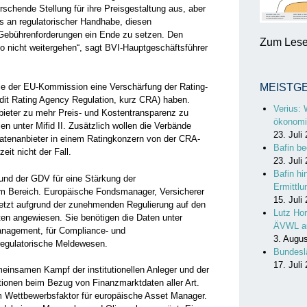
schende Stellung für ihre Preisgestaltung aus, aber
s an regulatorischer Handhabe, diesen
Gebührenforderungen ein Ende zu setzen. Den
Zum Lesen
 nicht weitergehen“, sagt BVI-Hauptgeschäftsführer
ie der EU-Kommission eine Verschärfung der Rating-
MEISTG
dit Rating Agency Regulation, kurz CRA) haben.
Verius: 
nbieter zu mehr Preis- und Kostentransparenz zu
ökonomi
en unter Mifid II. Zusätzlich wollen die Verbände
23. Juli
Datenanbieter in einem Ratingkonzern von der CRA-
Bafin be
eit nicht der Fall.
23. Juli
Bafin hi
und der GDV für eine Stärkung der
Ermittl
m Bereich. Europäische Fondsmanager, Versicherer
15. Juli
zuletzt aufgrund der zunehmenden Regulierung auf den
Lutz Hor
en angewiesen. Sie benötigen die Daten unter
ÄVWL a
management, für Compliance- und
3. Augu
egulatorische Meldewesen.
Bundesl
17. Juli
einsamen Kampf der institutionellen Anleger und der
onen beim Bezug von Finanzmarktdaten aller Art.
Wettbewerbsfaktor für europäische Asset Manager.