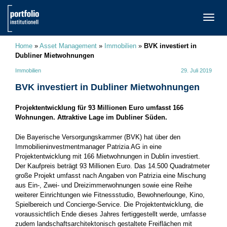
TOGG
NAVI
Home
»
Asset Management
»
Immobilien
»
BVK investiert in
Dubliner Mietwohnungen
Immobilien
29. Juli 2019
BVK investiert in Dubliner Mietwohnungen
Projektentwicklung für 93 Millionen Euro umfasst 166
Wohnungen. Attraktive Lage im Dubliner Süden.
Die Bayerische Versorgungskammer (BVK) hat über den
Immobilieninvestmentmanager Patrizia AG in eine
Projektentwicklung mit 166 Mietwohnungen in Dublin investiert.
Der Kaufpreis beträgt 93 Millionen Euro. Das 14.500 Quadratmeter
große Projekt umfasst nach Angaben von Patrizia eine Mischung
aus Ein-, Zwei- und Dreizimmerwohnungen sowie eine Reihe
weiterer Einrichtungen wie Fitnessstudio, Bewohnerlounge, Kino,
Spielbereich und Concierge-Service. Die Projektentwicklung, die
voraussichtlich Ende dieses Jahres fertiggestellt werde, umfasse
zudem landschaftsarchitektonisch gestaltete Freiflächen mit