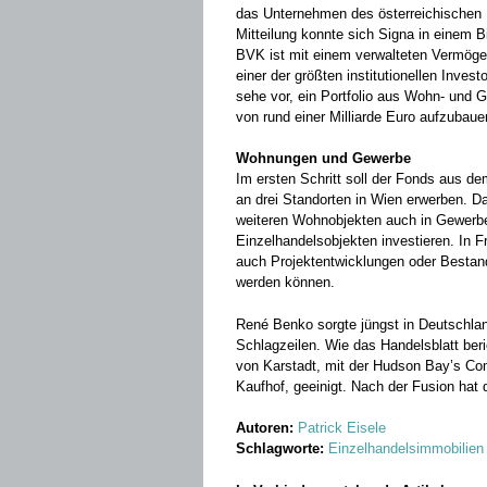
das Unternehmen des österreichischen
Mitteilung konnte sich Signa in einem B
BVK ist mit einem verwalteten Vermöge
einer der größten institutionellen Inves
sehe vor, ein Portfolio aus Wohn- und 
von rund einer Milliarde Euro aufzubaue
Wohnungen und Gewerbe
Im ersten Schritt soll der Fonds aus d
an drei Standorten in Wien erwerben. Da
weiteren Wohnobjekten auch in Gewerb
Einzelhandelsobjekten investieren. In
auch Projektentwicklungen oder Bestan
werden können.
René Benko sorgte jüngst in Deutschlan
Schlagzeilen. Wie das Handelsblatt ber
von Karstadt, mit der Hudson Bay’s C
Kaufhof, geeinigt. Nach der Fusion hat 
Autoren:
Patrick Eisele
Schlagworte:
Einzelhandelsimmobilien 