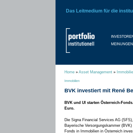
Das Leitmedium für die institu
INVESTORE
MEINUNGEN
Home
»
Asset Management
»
Immobili
Immobilien
BVK investiert mit René B
BVK und UI starten Österreich-Fonds
Euro.
Die Signa Financial Services AG (SFS),
Bayerische Versorgungskammer (BVK) ü
Fonds in Immobilien in Österreich invest