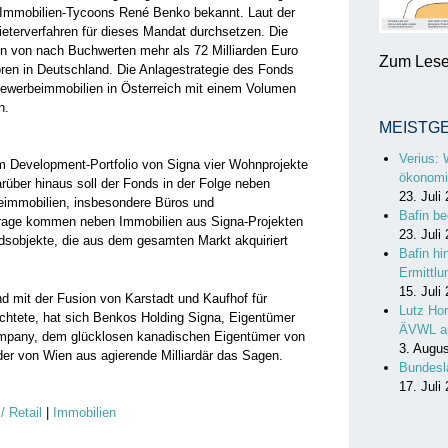
 Immobilien-Tycoons René Benko bekannt. Laut der
ieterverfahren für dieses Mandat durchsetzen. Die
n von nach Buchwerten mehr als 72 Milliarden Euro
Zum Lesen
toren in Deutschland. Die Anlagestrategie des Fonds
Gewerbeimmobilien in Österreich mit einem Volumen
n.
MEISTG
Verius: 
em Development-Portfolio von Signa vier Wohnprojekte
ökonomi
rüber hinaus soll der Fonds in der Folge neben
23. Juli
eimmobilien, insbesondere Büros und
Bafin be
 Frage kommen neben Immobilien aus Signa-Projekten
23. Juli
dsobjekte, die aus dem gesamten Markt akquiriert
Bafin hi
Ermittl
15. Juli
d mit der Fusion von Karstadt und Kaufhof für
Lutz Hor
ichtete, hat sich Benkos Holding Signa, Eigentümer
ÄVWL a
ompany, dem glücklosen kanadischen Eigentümer von
3. Augu
der von Wien aus agierende Milliardär das Sagen.
Bundesl
17. Juli
/ Retail
|
Immobilien