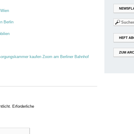
NEWSFL
 Wien
Suchen
n Berlin
nach:
bilien
HEFT AB
ZUM ARC
rsorgungskammer kaufen Zoom am Berliner Bahnhof
tlicht.
Erforderliche