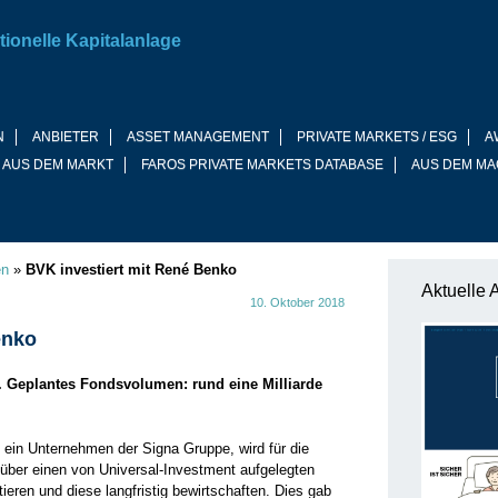
tionelle Kapitalanlage
N
ANBIETER
ASSET MANAGEMENT
PRIVATE MARKETS / ESG
A
 AUS DEM MARKT
FAROS PRIVATE MARKETS DATABASE
AUS DEM MA
en
»
BVK investiert mit René Benko
Aktuelle 
10. Oktober 2018
enko
. Geplantes Fondsvolumen: rund eine Milliarde
 ein Unternehmen der Signa Gruppe, wird für die
ber einen von Universal-Investment aufgelegten
ieren und diese langfristig bewirtschaften. Dies gab