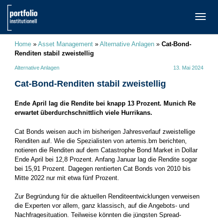
TOGG
NAVI
Home
»
Asset Management
»
Alternative Anlagen
»
Cat-Bond-
Renditen stabil zweistellig
Alternative Anlagen
13. Mai 2024
Cat-Bond-Renditen stabil zweistellig
Ende April lag die Rendite bei knapp 13 Prozent. Munich Re
erwartet überdurchschnittlich viele Hurrikans.
Cat Bonds weisen auch im bisherigen Jahresverlauf zweistellige
Renditen auf. Wie die Spezialisten von artemis.bm berichten,
notieren die Renditen auf dem Catastrophe Bond Market in Dollar
Ende April bei 12,8 Prozent. Anfang Januar lag die Rendite sogar
bei 15,91 Prozent. Dagegen rentierten Cat Bonds von 2010 bis
Mitte 2022 nur mit etwa fünf Prozent.
Zur Begründung für die aktuellen Renditeentwicklungen verweisen
die Experten vor allem, ganz klassisch, auf die Angebots- und
Nachfragesituation. Teilweise könnten die jüngsten Spread-