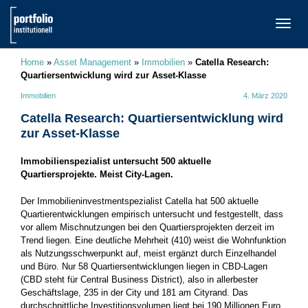
TOGG
NAVI
Home
»
Asset Management
»
Immobilien
»
Catella Research:
Quartiersentwicklung wird zur Asset-Klasse
Immobilien
4. März 2020
Catella Research: Quartiersentwicklung wird
zur Asset-Klasse
Immobilienspezialist untersucht 500 aktuelle
Quartiersprojekte. Meist City-Lagen.
Der Immobilieninvestmentspezialist Catella hat 500 aktuelle
Quartierentwicklungen empirisch untersucht und festgestellt, dass
vor allem Mischnutzungen bei den Quartiersprojekten derzeit im
Trend liegen. Eine deutliche Mehrheit (410) weist die Wohnfunktion
als Nutzungsschwerpunkt auf, meist ergänzt durch Einzelhandel
und Büro. Nur 58 Quartiersentwicklungen liegen in CBD-Lagen
(CBD steht für Central Business District), also in allerbester
Geschäftslage, 235 in der City und 181 am Cityrand. Das
durchschnittliche Investitionsvolumen liegt bei 190 Millionen Euro.