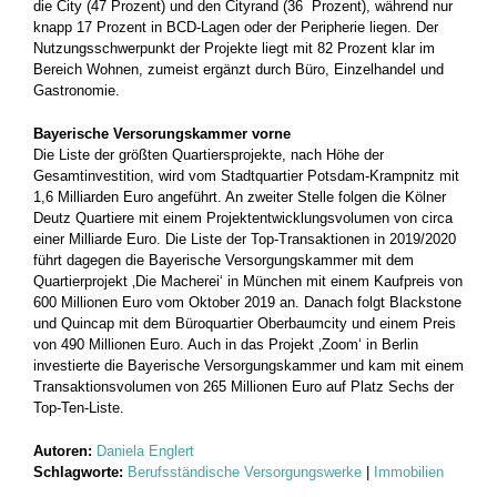
die City (47 Prozent) und den Cityrand (36 Prozent), während nur
knapp 17 Prozent in BCD-Lagen oder der Peripherie liegen. Der
Nutzungsschwerpunkt der Projekte liegt mit 82 Prozent klar im
Bereich Wohnen, zumeist ergänzt durch Büro, Einzelhandel und
Gastronomie.
Bayerische Versorungskammer vorne
Die Liste der größten Quartiersprojekte, nach Höhe der
Gesamtinvestition, wird vom Stadtquartier Potsdam-Krampnitz mit
1,6 Milliarden Euro angeführt. An zweiter Stelle folgen die Kölner
Deutz Quartiere mit einem Projektentwicklungsvolumen von circa
einer Milliarde Euro. Die Liste der Top-Transaktionen in 2019/2020
führt dagegen die Bayerische Versorgungskammer mit dem
Quartierprojekt ‚Die Macherei‘ in München mit einem Kaufpreis von
600 Millionen Euro vom Oktober 2019 an. Danach folgt Blackstone
und Quincap mit dem Büroquartier Oberbaumcity und einem Preis
von 490 Millionen Euro. Auch in das Projekt ‚Zoom‘ in Berlin
investierte die Bayerische Versorgungskammer und kam mit einem
Transaktionsvolumen von 265 Millionen Euro auf Platz Sechs der
Top-Ten-Liste.
Autoren:
Daniela Englert
Schlagworte:
Berufsständische Versorgungswerke
|
Immobilien