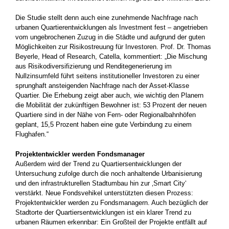
Die Studie stellt denn auch eine zunehmende Nachfrage nach
urbanen Quartierentwicklungen als Investment fest ­– angetrieben
vom ungebrochenen Zuzug in die Städte und aufgrund der guten
Möglichkeiten zur Risikostreuung für Investoren. Prof. Dr. Thomas
Beyerle, Head of Research, Catella, kommentiert: „Die Mischung
aus Risikodiversifizierung und Renditegenerierung im
Nullzinsumfeld führt seitens institutioneller Investoren zu einer
sprunghaft ansteigenden Nachfrage nach der Asset-Klasse
Quartier. Die Erhebung zeigt aber auch, wie wichtig den Planern
die Mobilität der zukünftigen Bewohner ist: 53 Prozent der neuen
Quartiere sind in der Nähe von Fern- oder Regionalbahnhöfen
geplant, 15,5 Prozent haben eine gute Verbindung zu einem
Flughafen.“
Projektentwickler werden Fondsmanager
Außerdem wird der Trend zu Quartiersentwicklungen der
Untersuchung zufolge durch die noch anhaltende Urbanisierung
und den infrastrukturellen Stadtumbau hin zur ‚Smart City‘
verstärkt. Neue Fondsvehikel unterstützten diesen Prozess:
Projektentwickler werden zu Fondsmanagern. Auch bezüglich der
Stadtorte der Quartiersentwicklungen ist ein klarer Trend zu
urbanen Räumen erkennbar: Ein Großteil der Projekte entfällt auf