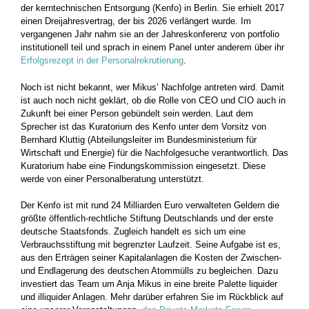
der kerntechnischen Entsorgung (Kenfo) in Berlin. Sie erhielt 2017
einen Dreijahresvertrag, der bis 2026 verlängert wurde. Im
vergangenen Jahr nahm sie an der Jahreskonferenz von portfolio
institutionell teil und sprach in einem Panel unter anderem über ihr
Erfolgsrezept in der Personalrekrutierung
.
Noch ist nicht bekannt, wer Mikus‘ Nachfolge antreten wird. Damit
ist auch noch nicht geklärt, ob die Rolle von CEO und CIO auch in
Zukunft bei einer Person gebündelt sein werden. Laut dem
Sprecher ist das Kuratorium des Kenfo unter dem Vorsitz von
Bernhard Kluttig (Abteilungsleiter im Bundesministerium für
Wirtschaft und Energie) für die Nachfolgesuche verantwortlich. Das
Kuratorium habe eine Findungskommission eingesetzt. Diese
werde von einer Personalberatung unterstützt.
Der Kenfo ist mit rund 24 Milliarden Euro verwalteten Geldern die
größte öffentlich-rechtliche Stiftung Deutschlands und der erste
deutsche Staatsfonds. Zugleich handelt es sich um eine
Verbrauchsstiftung mit begrenzter Laufzeit. Seine Aufgabe ist es,
aus den Erträgen seiner Kapitalanlagen die Kosten der Zwischen-
und Endlagerung des deutschen Atommülls zu begleichen. Dazu
investiert das Team um Anja Mikus in eine breite Palette liquider
und illiquider Anlagen. Mehr darüber erfahren Sie im Rückblick auf