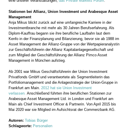
eine unserer Veranstaltungen,
das Private Markets Forum
.
Stationen bei Allianz, Union Investment und Arabesque Asset
Management
Anja Mikus blickt zurück auf eine umfangreiche Karriere in der
Investmentbranche mit mehr als 30 Jahren Berufserfahrung. Als
Diplom-Kauffrau begann sie ihre berufliche Laufbahn laut dem
Kenfo in der Finanzplanung und Bilanzierung, bevor sie ab 1988 im
Asset Management der Allianz-Gruppe von der Wertpapieranalystin
zur Geschäftsführerin der Allianz Kapitalanlagegesellschaft und
zum Mitglied der Geschäftsführung der Allianz Pimco Asset
Management in München aufstieg.
Ab 2001 war Mikus Geschäftsführerin der Union Investment
Privatfonds GmbH und verantwortete als Segmentleiterin das
Portfoliomanagement und die Anlagestrategie der Union-Gruppe in
Frankfurt am Main.
2012 hat sie Union Investment
verlassen.
Anschließend führten ihre beruflichen Stationen zur
Arabesque Asset Management Ltd. in London und Frankfurt am
Main als Chief Investment Officer & Partnerin. Von April 2015 bis
Mai 2020 war sie Mitglied im Aufsichtsrat der Commerzbank AG.
Autoren:
Tobias Bürger
Schlagworte:
Personalien