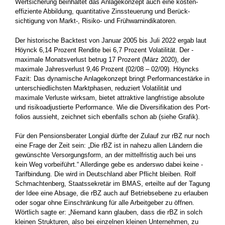
Wertsicherung beinhaltet das Anlagekonzept auch eine kosten­
effiziente Abbildung, quantitative Zinssteuerung und Berück­
sichtigung von Markt-, Risiko- und Frühwarnindikatoren.
Der historische Backtest von Januar 2005 bis Juli 2022 ergab laut
Höynck 6,14 Prozent Rendite bei 6,7 Prozent Volatilität. Der ­
maximale Monatsverlust betrug 17 Prozent (März 2020), der
maximale Jahresverlust 9,46 Prozent (02/08 – 02/09). Höyncks
Fazit: Das dynamische Anlagekonzept bringt Performancestärke in
­unterschiedlichsten Marktphasen, reduziert Volatilität und
maximale Verluste wirksam, bietet attraktive langfristige absolute
und risikoadjustierte Performance. Wie die Diversifikation des Port­
folios aussieht, zeichnet sich ebenfalls schon ab (siehe Grafik).
Für den Pensionsberater Longial dürfte der Zulauf zur rBZ nur noch
eine Frage der Zeit sein: „Die rBZ ist in nahezu allen Ländern die
gewünschte Versorgungsform, an der mittelfristig auch bei uns
kein Weg vorbeiführt.“ Allerdinge gebe es anderswo dabei keine ­
Tarifbindung. Die wird in Deutschland aber Pflicht bleiben. Rolf
Schmachtenberg, Staatssekretär im BMAS, erteilte auf der Tagung
der Idee eine Absage, die rBZ auch auf Betriebsebene zu erlauben
oder sogar ohne Einschränkung für alle Arbeitgeber zu öffnen.
Wörtlich sagte er: „Niemand kann glauben, dass die rBZ in solch
kleinen Strukturen, also bei einzelnen kleinen Unternehmen, zu