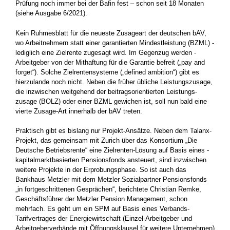
Prüfung noch immer bei der Bafin fest – schon seit 18 Monaten
(siehe Ausgabe 6/2021).
Kein Ruhmesblatt für die neueste Zusageart der deutschen bAV,
wo Arbeitnehmern statt einer garantierten Mindestleistung (BZML) ­
lediglich eine Zielrente zugesagt wird. Im Gegenzug werden ­
Arbeitgeber von der Mithaftung für die Garantie befreit („pay and
forget“). Solche Zielrentensysteme („defined ambition“) gibt es
hierzulande noch nicht. Neben die früher übliche Leistungszusage,
die inzwischen weitgehend der beitragsorientierten Leistungs­
zusage (BOLZ) oder einer BZML gewichen ist, soll nun bald eine
vierte Zusage-Art innerhalb der bAV treten.
Praktisch gibt es bislang nur Projekt-Ansätze. Neben dem Talanx-
Projekt, das gemeinsam mit Zurich über das Konsortium „Die
Deutsche Betriebsrente“ eine Zielrenten-Lösung auf Basis eines ­
kapitalmarktbasierten Pensionsfonds ansteuert, sind inzwischen
weitere Projekte in der Erprobungsphase. So ist auch das
Bankhaus Metzler mit dem Metzler Sozialpartner Pensionsfonds
„in fort­geschrittenen Gesprächen“, berichtete Christian Remke,
Geschäftsführer der Metzler Pension Management, schon
mehrfach. Es geht um ein SPM auf Basis eines Verbands-
Tarifvertrages der Energiewirtschaft (Einzel-Arbeitgeber und
Arbeitgeberverbände mit ­Öffnungsklausel für weitere Unternehmen)