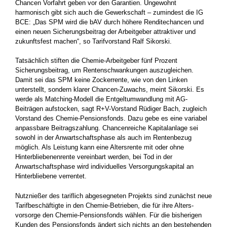
Chancen ­Vorfahrt geben vor den Garantien. Ungewohnt
harmonisch gibt sich auch die Gewerkschaft – zumindest die IG
BCE: „Das SPM wird die bAV durch höhere Renditechancen und
einen neuen Sicherungsbeitrag der Arbeitgeber attraktiver und
zukunftsfest machen“, so Tarifvorstand Ralf Sikorski.
Tatsächlich stiften die Chemie-Arbeitgeber fünf Prozent
Sicherungsbeitrag, um Rentenschwankungen auszugleichen.
Damit sei das SPM keine Zockerrente, wie von den Linken
unterstellt, ­sondern klarer Chancen-Zuwachs, meint Sikorski. Es
werde als Matching-Modell die Entgeltumwandlung mit AG-
Beiträgen ­aufstocken, sagt R+V-Vorstand Rüdiger Bach, zugleich
Vorstand des Chemie-Pensionsfonds. Dazu gebe es eine variabel
anpassbare Beitragszahlung. Chancenreiche Kapitalanlage sei
sowohl in der Anwartschaftsphase als auch im Rentenbezug
möglich. Als ­Leistung kann eine Altersrente mit oder ohne
Hinterbliebenen­rente vereinbart werden, bei Tod in der
Anwartschaftsphase wird individuelles Versorgungskapital an
Hinterbliebene verrentet.
Nutznießer des tariflich abgesegneten Projekts sind zunächst neue
Tarifbeschäftigte in den Chemie-Betrieben, die für ihre Alters­
vorsorge den Chemie-Pensionsfonds wählen. Für die bisherigen
Kunden des Pensionsfonds ändert sich nichts an den bestehenden