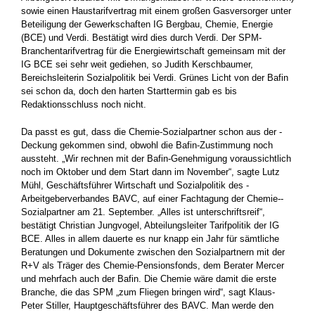
sowie einen Haustarifvertrag mit einem großen Gasversorger unter
Beteiligung der ­Gewerkschaften IG Bergbau, Chemie, Energie
(BCE) und Verdi. Bestätigt wird dies durch Verdi. Der SPM-
Branchentarifvertrag für die Energiewirtschaft gemeinsam mit der
IG BCE sei sehr weit ­gediehen, so Judith Kerschbaumer,
Bereichsleiterin Sozialpolitik bei Verdi. Grünes Licht von der Bafin
sei schon da, doch den harten Starttermin gab es bis
Redaktionsschluss noch nicht.
Da passt es gut, dass die Chemie-Sozialpartner schon aus der ­
Deckung gekommen sind, obwohl die Bafin-Zustimmung noch
aussteht. „Wir rechnen mit der Bafin-Genehmigung voraussichtlich
noch im Oktober und dem Start dann im November“, sagte Lutz
Mühl, Geschäftsführer Wirtschaft und Sozialpolitik des ­
Arbeitgeberverbandes BAVC, auf einer Fachtagung der Chemie-­
Sozialpartner am 21. September. „Alles ist unterschriftsreif“,
bestätigt Christian Jungvogel, Abteilungsleiter Tarifpolitik der IG
BCE. Alles in allem dauerte es nur knapp ein Jahr für sämtliche
Beratungen und Dokumente zwischen den Sozialpartnern mit der
R+V als Träger des Chemie-Pensionsfonds, dem Berater Mercer
und mehrfach auch der Bafin. Die Chemie wäre damit die erste
Branche, die das SPM „zum Fliegen bringen wird“, sagt Klaus-
Peter Stiller, Hauptgeschäftsführer des BAVC. Man werde den