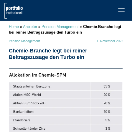
TOGG
NAVI
Home
»
Anbieter
»
Pension Management
»
Chemie-Branche legt
bei reiner Beitragszusage den Turbo ein
Pension Management
1. November 2022
Chemie-Branche legt bei reiner
Beitragszusage den Turbo ein