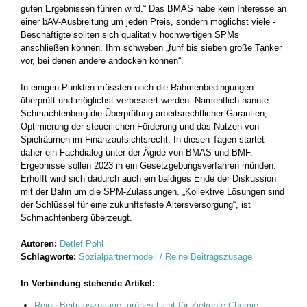
guten Ergebnissen führen wird.“ Das BMAS habe kein Interesse an
einer bAV-Ausbreitung um jeden Preis, sondern möglichst viele ­
Beschäftigte sollten sich qualitativ hochwertigen SPMs
anschließen können. Ihm schweben „fünf bis sieben große Tanker
vor, bei denen andere andocken können“.
In einigen Punkten müssten noch die Rahmenbedingungen
überprüft und möglichst verbessert werden. Namentlich nannte
Schmachtenberg die Überprüfung ­arbeitsrechtlicher Garantien,
Optimierung der steuerlichen Förderung und das Nutzen von
Spielräumen im Finanzaufsichtsrecht. In diesen Tagen startet ­
daher ein Fachdialog unter der Ägide von BMAS und BMF. ­
Ergebnisse sollen 2023 in ein Gesetzgebungs­verfahren münden.
Erhofft wird sich dadurch auch ein baldiges Ende der Diskussion
mit der Bafin um die SPM-Zulassungen. „Kollektive Lösungen sind
der Schlüssel für eine zukunftsfeste Altersversorgung“, ist
Schmachtenberg überzeugt.
Autoren:
Detlef Pohl
Schlagworte:
Sozialpartnermodell / Reine Beitragszusage
In Verbindung stehende Artikel:
Reine Beitragszusage: grünes Licht für Zielrente Chemie