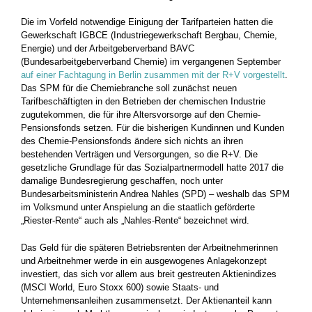
Die im Vorfeld notwendige Einigung der Tarifparteien hatten die
Gewerkschaft IGBCE (Industriegewerkschaft Bergbau, Chemie,
Energie) und der Arbeitgeberverband BAVC
(Bundesarbeitgeberverband Chemie) im vergangenen September
auf einer Fachtagung in Berlin zusammen mit der R+V vorgestellt
.
Das SPM für die Chemiebranche soll zunächst neuen
Tarifbeschäftigten in den Betrieben der chemischen Industrie
zugutekommen, die für ihre Altersvorsorge auf den Chemie-
Pensionsfonds setzen. Für die bisherigen Kundinnen und Kunden
des Chemie-Pensionsfonds ändere sich nichts an ihren
bestehenden Verträgen und Versorgungen, so die R+V. Die
gesetzliche Grundlage für das Sozialpartnermodell hatte 2017 die
damalige Bundesregierung geschaffen, noch unter
Bundesarbeitsministerin Andrea Nahles (SPD) – weshalb das SPM
im Volksmund unter Anspielung an die staatlich geförderte
„Riester-Rente“ auch als „Nahles-Rente“ bezeichnet wird.
Das Geld für die späteren Betriebsrenten der Arbeitnehmerinnen
und Arbeitnehmer werde in ein ausgewogenes Anlagekonzept
investiert, das sich vor allem aus breit gestreuten Aktienindizes
(MSCI World, Euro Stoxx 600) sowie Staats- und
Unternehmensanleihen zusammensetzt. Der Aktienanteil kann