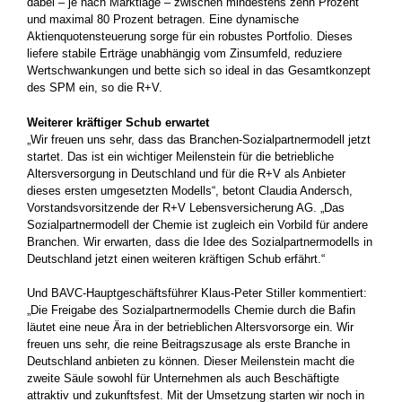
dabei – je nach Marktlage – zwischen mindestens zehn Prozent
und maximal 80 Prozent betragen. Eine dynamische
Aktienquotensteuerung sorge für ein robustes Portfolio. Dieses
liefere stabile Erträge unabhängig vom Zinsumfeld, reduziere
Wertschwankungen und bette sich so ideal in das Gesamtkonzept
des SPM ein, so die R+V.
Weiterer kräftiger Schub erwartet
„Wir freuen uns sehr, dass das Branchen-Sozialpartnermodell jetzt
startet. Das ist ein wichtiger Meilenstein für die betriebliche
Altersversorgung in Deutschland und für die R+V als Anbieter
dieses ersten umgesetzten Modells“, betont Claudia Andersch,
Vorstandsvorsitzende der R+V Lebensversicherung AG. „Das
Sozialpartnermodell der Chemie ist zugleich ein Vorbild für andere
Branchen. Wir erwarten, dass die Idee des Sozialpartnermodells in
Deutschland jetzt einen weiteren kräftigen Schub erfährt.“
Und BAVC-Hauptgeschäftsführer Klaus-Peter Stiller kommentiert:
„Die Freigabe des Sozialpartnermodells Chemie durch die Bafin
läutet eine neue Ära in der betrieblichen Altersvorsorge ein. Wir
freuen uns sehr, die reine Beitragszusage als erste Branche in
Deutschland anbieten zu können. Dieser Meilenstein macht die
zweite Säule sowohl für Unternehmen als auch Beschäftigte
attraktiv und zukunftsfest. Mit der Umsetzung starten wir noch in