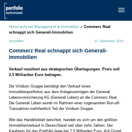
TOGG
NAVI
Home
»
Asset Management
»
Immobilien
»
Commerz Real
schnappt sich Generali-Immobilien
Immobilien
27. September 2019
Commerz Real schnappt sich Generali-
Immobilien
Verkauf resultiert aus strategischen Überlegungen. Preis soll
2,5 Milliarden Euro betragen.
Die Viridium Gruppe bestätigt den Verkauf eines
Immobilienportfolios aus dem Anlagevermögen der Generali
Lebensversicherung AG (Generali Leben) an die Commerz Real.
Die Generali Leben wurde im Rahmen einer sogenannten Run-off-
Transaktion mehrheitlich Teil der Viridium Gruppe.
Wie das Handelsblatt berichtet, handelt es sich um den größten
Immobilienverkauf in Deutschland seit über zehn Jahren. Der
Kaufpreis für das Portfolio liege bei 2,5 Milliarden Euro. Auf Grund