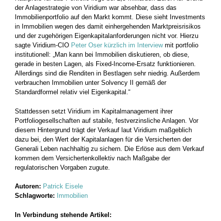
der Anlagestrategie von Viridium war absehbar, dass das
Immobilienportfolio auf den Markt kommt. Diese sieht Investments
in Immobilien wegen des damit einhergehenden Marktpreisrisikos
und der zugehörigen Eigenkapitalanforderungen nicht vor. Hierzu
sagte Viridium-CIO
Peter Oser kürzlich im Interview
mit portfolio
institutionell: „Man kann bei Immobilien diskutieren, ob diese,
gerade in besten Lagen, als Fixed-Income-Ersatz funktionieren.
Allerdings sind die Renditen in Bestlagen sehr niedrig. Außerdem
verbrauchen Immobilien unter Solvency II gemäß der
Standardformel relativ viel Eigenkapital.“
Stattdessen setzt Viridium im Kapitalmanagement ihrer
Portfoliogesellschaften auf stabile, festverzinsliche Anlagen. Vor
diesem Hintergrund trägt der Verkauf laut Viridium maßgeblich
dazu bei, den Wert der Kapitalanlagen für die Versicherten der
Generali Leben nachhaltig zu sichern. Die Erlöse aus dem Verkauf
kommen dem Versichertenkollektiv nach Maßgabe der
regulatorischen Vorgaben zugute.
Autoren:
Patrick Eisele
Schlagworte:
Immobilien
In Verbindung stehende Artikel: