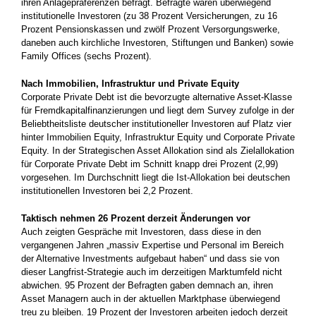
ihren Anlagepräferenzen befragt. Befragte waren überwiegend
institutionelle Investoren (zu 38 Prozent Versicherungen, zu 16
Prozent Pensionskassen und zwölf Prozent Versorgungswerke,
daneben auch kirchliche Investoren, Stiftungen und Banken) sowie
Family Offices (sechs Prozent).
Nach Immobilien, Infrastruktur und Private Equity
Corporate Private Debt ist die bevorzugte alternative Asset-Klasse
für Fremdkapitalfinanzierungen und liegt dem Survey zufolge in der
Beliebtheitsliste deutscher institutioneller Investoren auf Platz vier
hinter Immobilien Equity, Infrastruktur Equity und Corporate Private
Equity. In der Strategischen Asset Allokation sind als Zielallokation
für Corporate Private Debt im Schnitt knapp drei Prozent (2,99)
vorgesehen. Im Durchschnitt liegt die Ist-Allokation bei deutschen
institutionellen Investoren bei 2,2 Prozent.
Taktisch nehmen 26 Prozent derzeit Änderungen vor
Auch zeigten Gespräche mit Investoren, dass diese in den
vergangenen Jahren „massiv Expertise und Personal im Bereich
der Alternative Investments aufgebaut haben“ und dass sie von
dieser Langfrist-Strategie auch im derzeitigen Marktumfeld nicht
abwichen. 95 Prozent der Befragten gaben demnach an, ihren
Asset Managern auch in der aktuellen Marktphase überwiegend
treu zu bleiben. 19 Prozent der Investoren arbeiten jedoch derzeit