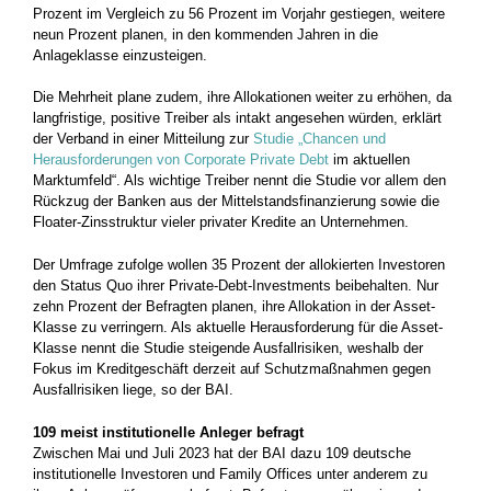
Prozent im Vergleich zu 56 Prozent im Vorjahr gestiegen, weitere
neun Prozent planen, in den kommenden Jahren in die
Anlageklasse einzusteigen.
Die Mehrheit plane zudem, ihre Allokationen weiter zu erhöhen, da
langfristige, positive Treiber als intakt angesehen würden, erklärt
der Verband in einer Mitteilung zur
Studie „Chancen und
Herausforderungen von Corporate Private Debt
im aktuellen
Marktumfeld“. Als wichtige Treiber nennt die Studie vor allem den
Rückzug der Banken aus der Mittelstandsfinanzierung sowie die
Floater-Zinsstruktur vieler privater Kredite an Unternehmen.
Der Umfrage zufolge wollen 35 Prozent der allokierten Investoren
den Status Quo ihrer Private-Debt-Investments beibehalten. Nur
zehn Prozent der Befragten planen, ihre Allokation in der Asset-
Klasse zu verringern. Als aktuelle Herausforderung für die Asset-
Klasse nennt die Studie steigende Ausfallrisiken, weshalb der
Fokus im Kreditgeschäft derzeit auf Schutzmaßnahmen gegen
Ausfallrisiken liege, so der BAI.
109 meist institutionelle Anleger befragt
Zwischen Mai und Juli 2023 hat der BAI dazu 109 deutsche
institutionelle Investoren und Family Offices unter anderem zu