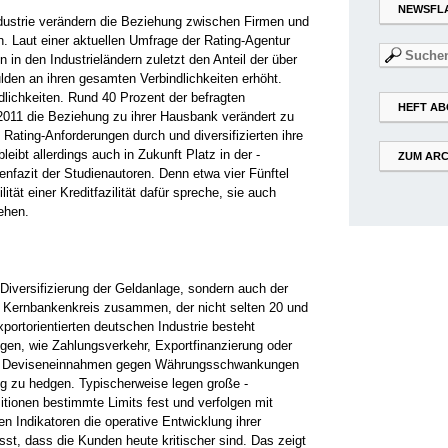
NEWSFL
dustrie verändern die ­Beziehung zwischen Firmen und
. Laut einer aktuellen Umfrage der Rating-Agentur
Suchen
in den Industrieländern zuletzt den ­Anteil der über
nach:
en an ihren gesamten Verbindlichkeiten erhöht.
dlichkeiten. Rund 40 Prozent der befragten
HEFT AB
011 die Beziehung zu ihrer Hausbank ­verändert zu
Rating-­Anforderungen durch und diversifizierten ihre
eibt allerdings auch in Zukunft Platz in der ­
ZUM ARC
henfazit der Studienautoren. Denn etwa vier Fünftel
ität ­einer Kreditfazilität dafür spreche, sie auch
ehen.
 Diversifizierung der Geldanlage, sondern auch der
n Kernbankenkreis zusammen, der nicht selten 20 und
xportorientierten deutschen Industrie besteht
gen, wie Zahlungsverkehr, ­Exportfinanzierung oder
ge ­Deviseneinnahmen gegen Währungsschwankungen
ig zu hedgen. Typischerweise legen große ­
tionen bestimmte Limits fest und verfolgen mit
n ­Indikatoren die operative Entwicklung ihrer
st, dass die Kunden heute kritischer sind. Das zeigt