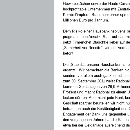
Gewerbeküchen sowie der Haute Cuisine
hochprofitable ­Unternehmen mit Zentra
Kombidämpfern, Branchenkenner sprech
Millionen Euro pro Jahr um.
Dem Risiko einer Hausbankinsolvenz be
pragmatischen Ansatz: Statt auf das ­
setzt ­Firmenchef Blaschke lieber auf 
„Sicherheit vor Rendite“, wie der Vorstan
betont.
Die „Stabilität unserer Hausbanken ist 
ergänzt: „Wir betrachten die Banken nic
sondern vor allem auch ganzheitlich in
zum 30. September 2011 weist Rational e
kommen Geldanlagen von 26,9 Millionen 
Prozent und macht Rational zu einem U
lecken dürften. Aber nicht jede Bank ko
Geschäftspartner beurteilen wir nicht nu
­betrachten auch die Beständigkeit des
Engagement der Bank uns gegenüber und
den vergangenen Jahren hat die ­Ration
etwa bei der Geldanlage ­ausreichend di