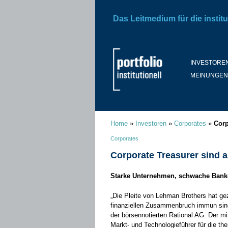
Das Leitmedium für die institu
INVESTORE
MEINUNGEN
Home
»
Investoren
»
Corporates
»
Corp
Corporates
Corporate Treasurer sind au
Starke Unternehmen, schwache Ban
„Die Pleite von Lehman Brothers hat ge
finanziellen Zusammenbruch immun sind
der börsen­notierten Rational AG. Der mi
Markt- und Technologieführer für die t