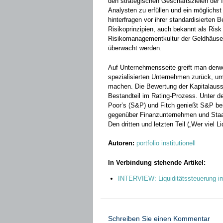
den strategischen Geschäftszielen der I
Analysten zu erfüllen und ein möglichst 
hinterfragen vor ihrer standardisierten B
Risikoprinzipien, auch bekannt als Ri
Risikomanagementkultur der ­Geldhäuser
­überwacht werden.
Auf Unternehmensseite greift man derwe
spezialisierten Unternehmen zurück, um
machen. Die Bewertung der Kapitalausst
Bestandteil im Rating-Prozess. Unter d
Poor’s (S&P) und Fitch genießt S&P be
gegenüber Finanz­unternehmen und Staa
Den dritten und letzten Teil („Wer viel Li
Autoren:
portfolio institutionell
In Verbindung stehende Artikel:
INTERVIEW: Liquiditätssteuerung i
Schreiben Sie einen Kommentar