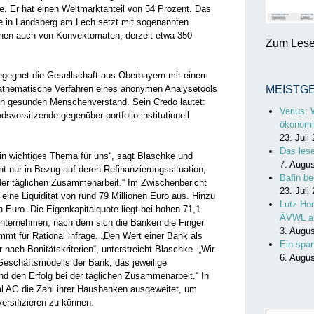
. Er hat einen Weltmarktanteil von 54 Prozent. Das
le in Landsberg am Lech setzt mit ­sogenannten
en auch von ­Konvektomaten, derzeit etwa 350
Zum Lesen
gegnet die Gesellschaft aus Oberbayern mit einem
mathematische Verfahren eines anonymen Analysetools
MEISTG
den gesunden Menschenverstand. Sein Credo lautet:
Verius: 
ds­vorsitzende gegenüber portfolio institutionell
ökonomi
23. Juli
Das les
ein wichtiges Thema für uns“, sagt Blaschke und
7. Augu
ht nur in Bezug auf deren Refinanzierungssituation,
Bafin be
 der täglichen Zusammenarbeit.“ Im Zwischenbericht
23. Juli
ine Liquidität von rund 79 Millionen Euro aus. Hinzu
Lutz Hor
Euro. Die Eigenkapitalquote liegt bei hohen 71,1
ÄVWL a
nternehmen, nach dem sich die Banken die ­Finger
3. Augu
mmt für Rational ­infrage. „Den Wert einer Bank als
Ein spa
r nach Bonitätskriterien“, unterstreicht Blaschke. „Wir
6. Augu
 Geschäftsmodells der Bank, das jeweilige
 den Erfolg bei der täglichen Zusammenarbeit.“ In
al AG die Zahl ihrer Hausbanken ausgeweitet, um
versifizieren zu können.