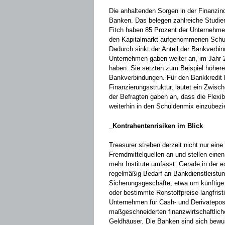
Die anhaltenden Sorgen in der Finanzin
Banken. Das belegen zahlreiche Studien
Fitch ­haben 85 Prozent der Unternehmen 
den Kapitalmarkt aufgenommenen Schuld
Dadurch sinkt der Anteil der Bankverbin
Unternehmen gaben weiter an, im Jahr 2
haben. Sie setzten zum Beispiel höhere 
Bankverbindungen. Für den Bankkredit bl
Finanzierungsstruktur, lautet ein Zwisc
der Befragten gaben an, dass die Flexibil
weiterhin in den ­Schuldenmix einzubezi
_Kontrahentenrisiken im Blick
Treasurer streben derzeit nicht nur eine
Fremdmittelquellen an und stellen eine
mehr Institute umfasst. Gerade in der e
regelmäßig Bedarf an Bankdienstleistun
Sicherungsgeschäfte, etwa um künfti
oder bestimmte Rohstoffpreise langfrist
Unternehmen für Cash- und Derivateposi
maßgeschneiderten finanzwirtschaftliche
Geldhäuser. Die Banken sind sich bewus