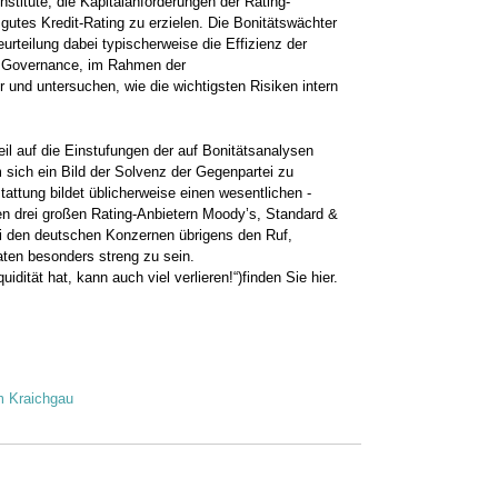
nstitute, die Kapitalanforderungen der Rating-
gutes Kredit-Rating zu erzielen. Die Bonitäts­wächter
eurteilung dabei ­typischerweise die Effizienz der
sk Governance, im Rahmen der
 und untersuchen, wie die wichtigsten Risiken intern
il auf die Einstufungen der auf Bonitätsanalysen
 sich ein Bild der Solvenz der Gegenpartei zu
attung bildet üblicherweise einen wesentlichen ­
en drei großen Rating-­Anbietern Moody’s, Standard &
i den deutschen Konzernen übrigens den Ruf,
ten besonders streng zu sein.
quidität hat, kann auch viel verlieren!“)
finden Sie hier.
m Kraichgau