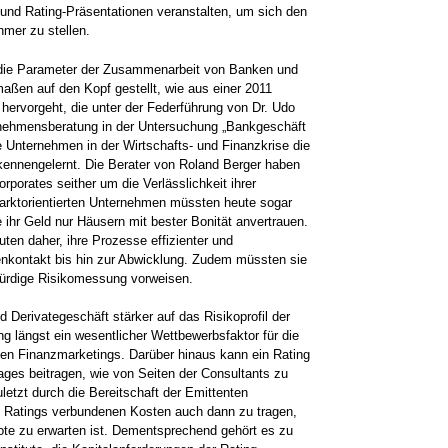
nd Rating-Präsentationen ­veranstalten, um sich den
hmer zu stellen.
e die Parameter der ­Zusammenarbeit von Banken und
aßen auf den Kopf gestellt, wie aus einer 2011
ervorgeht, die unter der Federführung von ­Dr. Udo
rnehmensberatung in der Untersuchung „Bankgeschäft
le Unternehmen in der Wirtschafts- und Finanzkrise die
kennengelernt. Die Berater von ­Roland Berger haben
rporates seither um die Verlässlichkeit ihrer
marktorientierten Unternehmen müssten heute sogar
ihr Geld nur Häusern mit bester ­Bonität ­anvertrauen.
uten ­daher, ihre Prozesse effizienter und
enkontakt bis hin zur Abwicklung. Zudem müssten sie
ürdige Risikomessung vorweisen.
 Derivategeschäft stärker auf das Risikoprofil der
g längst ein wesentlicher Wettbewerbsfaktor für die
en Finanzmarketings. Darüber hinaus kann ein Rating
es beitragen, wie von Seiten der Consultants zu
uletzt durch die Bereitschaft der Emittenten
es Ratings verbundenen Kosten auch dann zu tragen,
ote zu erwarten ist. ­Dementsprechend gehört es zu