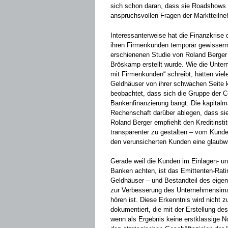
sich schon daran, dass sie Roadshows u
anspruchsvollen Fragen der Marktteil­ne
Interessanterweise hat die Finanzkris
ihren Firmenkunden temporär ­gewisserm
erschienenen Studie von Roland Berger h
Bröskamp erstellt wurde. Wie die Unte
mit Firmenkunden“ schreibt, ­hätten vie
Geld­häuser von ihrer schwachen Seite 
beobachtet, dass sich die Gruppe der Co
Bankenfinanzierung bangt. Die kapital
Rechenschaft darüber ablegen, dass sie 
Roland Berger empfiehlt den Kreditinstit
transparenter zu gestalten – vom Kund
den verunsicherten Kunden eine glaubw
Gerade weil die Kunden im Einlagen- und
Banken achten, ist das Emittenten-Ratin
Geldhäuser – und Bestandteil des eigen
zur Verbesserung des Unternehmensimag
hören ist. Diese Erkenntnis wird nicht z
dokumentiert, die mit der Erstellung d
wenn als Ergebnis keine erstklassige N