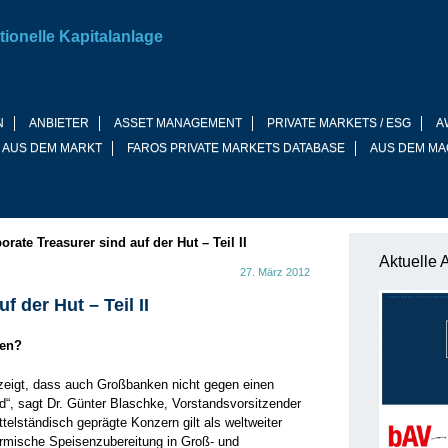
tionelle Kapitalanlage
N
ANBIETER
ASSET MANAGEMENT
PRIVATE MARKETS / ESG
A
 AUS DEM MARKT
FAROS PRIVATE MARKETS DATABASE
AUS DEM MA
orate Treasurer sind auf der Hut – Teil II
Aktuelle 
27. März 2012
f der Hut – Teil II
ken?
zeigt, dass auch Groß­banken nicht gegen einen
“, sagt Dr. Günter Blaschke, Vorstandsvorsitzender
ttelständisch geprägte Konzern gilt als weltweiter
hermische Speisenzubereitung in Groß- und