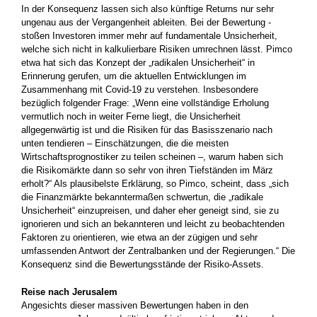
In der Konsequenz lassen sich also künftige Returns nur sehr
ungenau aus der Vergangenheit ableiten. Bei der Bewertung ­
stoßen Investoren immer mehr auf fundamentale Unsicherheit,
welche sich nicht in kalkulierbare Risiken umrechnen lässt. Pimco
etwa hat sich das Konzept der „radikalen Unsicherheit“ in
Erinnerung gerufen, um die aktuellen Entwicklungen im
Zusammenhang mit Covid-19 zu verstehen. Insbesondere
bezüglich folgender Frage: „Wenn eine vollständige Erholung
vermutlich noch in weiter Ferne liegt, die Unsicherheit
allgegenwärtig ist und die Risiken für das Basisszenario nach
unten tendieren – Einschätzungen, die die meisten
Wirtschaftsprognostiker zu teilen scheinen –, warum ­haben sich
die Risikomärkte dann so sehr von ihren Tiefständen im März
erholt?“ Als plausibelste Erklärung, so Pimco, scheint, dass „sich
die Finanzmärkte bekanntermaßen schwertun, die ­„radikale
Unsicherheit“ einzupreisen, und daher eher geneigt sind, sie zu
ignorieren und sich an bekannteren und leicht zu beobachtenden
Faktoren zu orientieren, wie etwa an der zügigen und sehr
umfassenden Antwort der Zentralbanken und der Regierungen.“ Die
Konsequenz sind die Bewertungsstände der Risiko-Assets.
Reise nach Jerusalem
Angesichts dieser massiven Bewertungen haben in den