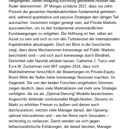
vergangenen Jahren endgültig kurzfristig getriebene Akteure das
Ruder übernommen. JP Morgan schätzte 2017, dass nur zehn
Prozent der gesamten Handelsaktivitäten fundamental getrieben
wird, ­während quantitative und passive Strategien den übrigen Teil
ausmachen. Investoren mögen geneigt sein, auf Private Markets
auszuweichen, um so den fundamental unverständlichen
Kursbewegungen zu entgehen. Die Hoffnung ist hier, näher am
Asset zu sein und sich so von den Turbulenzen der internationalen
Kapitalmärkte abzu­koppeln. Doch ein Blick in die Geschichte
zeigt, dass diese Mechanismen keineswegs auf Public Markets
beschränkt sind – und sich auch keineswegs durch Blindheit,
Dummheit oder Naivität ­erklären lassen. Catherine J. Turco und
Ezra W. Zuckerman vom MIT ­zeigten 2014, dass sich
Marktteilnehmer hinsichtlich der Bewertungen im Private-Equity-
Boom Mitte der Nuller-Jahre keineswegs Illusionen machten. Im
Gegenteil: Die von den beiden Forschern eingeholten Stimmen
zeigen deutlich, dass viele Marktakteure viel mehr eine Strategie
verfolgten, die sie als „Optimal-Dancing“-Modelle ­bezeichneten.
Angesichts fehlender institutioneller Möglichkeiten, Dissens im
Markt zu erhöhten Preisen zu äußern und diesen auch
durchzusetzen, setzten viele Manager darauf, den Upswing ­
optimal mitzunehmen und – wie bei Reise nach Jerusalem –
rechtzeitig zu verlassen. Damit wenden sie sich gegen
behaviouralistische ­Erklärungen, die darauf beruhen, Manager