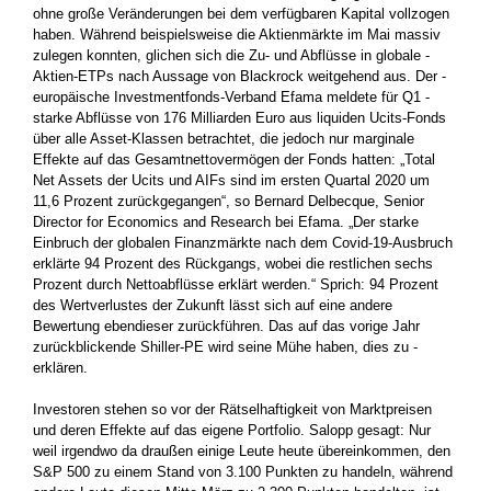
ohne große Veränderungen bei dem verfügbaren Kapital vollzogen
haben.­ ­Während beispielsweise die Aktienmärkte im Mai massiv
zulegen konnten, glichen sich die Zu- und Abflüsse in globale ­
Aktien-ETPs nach Aussage von Blackrock weitgehend aus. Der ­
europäische ­Investmentfonds-Verband Efama meldete für Q1 ­
starke ­Abflüsse von 176 Milliarden Euro aus liquiden Ucits-Fonds
über ­alle Asset-Klassen betrachtet, die jedoch nur marginale
Effekte auf das Gesamtnettovermögen der Fonds hatten: „Total
Net Assets der Ucits und AIFs sind im ­ersten Quartal 2020 um
11,6 Prozent ­zurückgegangen“, so Bernard Delbecque, Senior
Director for ­Economics and Research bei Efama. „Der starke
Einbruch der ­globalen Finanzmärkte nach dem Covid-19-Ausbruch
erklärte 94 Prozent des Rückgangs, wobei die restlichen sechs
Prozent durch Nettoabflüsse erklärt werden.“ Sprich: 94 Prozent
des Wert­verlustes der Zukunft lässt sich auf eine andere
Bewertung ebendieser ­zurückführen. Das auf das vorige Jahr
zurückblickende Shiller-PE wird seine Mühe haben, dies zu ­
erklären.
Investoren stehen so vor der Rätselhaftigkeit von Marktpreisen
und deren Effekte auf das eigene Portfolio. Salopp gesagt: Nur
weil ­irgendwo da draußen einige Leute heute übereinkommen, den
S&P 500 zu einem Stand von 3.100 Punkten zu handeln, während