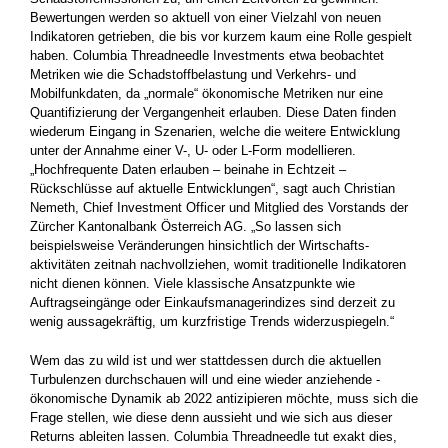
Bewertungen werden so aktuell von einer Vielzahl von neuen
Indikatoren getrieben, die bis vor kurzem kaum eine Rolle gespielt
haben. Columbia ­Threadneedle Investments etwa beobachtet
Metriken wie die Schadstoffbelastung und Verkehrs- und
Mobilfunkdaten, da „normale“ ökonomische Metriken nur eine
Quantifizierung der Vergangenheit erlauben. Diese Daten finden
wiederum Eingang in Szenarien, welche die weitere Entwicklung
unter der Annahme einer V-, U- oder L-Form modellieren.
„Hochfrequente Daten erlauben – ­beinahe in Echtzeit –
Rückschlüsse auf aktuelle Entwicklungen“, sagt auch Christian
Nemeth, Chief Investment Officer und ­Mitglied des Vorstands der
Zürcher Kantonalbank Österreich AG. „So lassen sich
beispielsweise Veränderungen hinsichtlich der Wirtschafts­
aktivitäten zeitnah nachvollziehen, womit traditionelle Indikatoren
nicht dienen können. Viele klassische Ansatzpunkte wie
Auftragseingänge oder Einkaufsmanagerindizes sind derzeit zu
wenig aussagekräftig, um kurzfristige Trends widerzuspiegeln.“
Wem das zu wild ist und wer stattdessen durch die aktuellen
Turbulenzen durchschauen will und eine wieder anziehende ­
ökonomische Dynamik ab 2022 antizipieren möchte, muss sich die
Frage stellen, wie diese denn aussieht und wie sich aus dieser
Returns ableiten lassen. Columbia Threadneedle tut exakt dies,