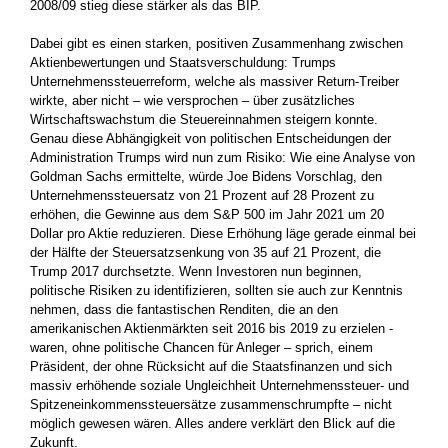
2008/09 stieg diese stärker als das BIP.
Dabei gibt es einen starken, positiven Zusammenhang zwischen
Aktienbewertungen und Staatsverschuldung: Trumps
Unternehmenssteuerreform, welche als massiver Return-Treiber
wirkte, aber nicht – wie versprochen – über zusätzliches
Wirtschaftswachstum die Steuereinnahmen steigern konnte.
Genau diese Abhängigkeit von politischen Entscheidungen der
Administration Trumps wird nun zum Risiko: Wie eine Analyse von
Goldman Sachs ermittelte, würde Joe Bidens Vorschlag, den
Unternehmenssteuersatz von 21 Prozent auf 28 Prozent zu
erhöhen, die Gewinne aus dem S&P 500 im Jahr 2021 um 20
Dollar pro Aktie reduzieren. Diese Erhöhung läge gerade einmal bei
der Hälfte der Steuersatzsenkung von 35 auf 21 Prozent, die
Trump 2017 durchsetzte. Wenn Investoren nun ­beginnen,
politische Risiken zu identifizieren, sollten sie auch zur Kenntnis
nehmen, dass die fantastischen Renditen, die an den
amerikanischen Aktienmärkten seit 2016 bis 2019 zu erzielen ­
waren, ohne politische Chancen für Anleger – sprich, einem
Präsident, der ohne Rücksicht auf die Staatsfinanzen und sich
massiv erhöhende soziale Ungleichheit Unternehmenssteuer- und
Spitzen­einkommenssteuersätze zusammenschrumpfte – nicht
möglich gewesen wären. Alles andere verklärt den Blick auf die
Zukunft.