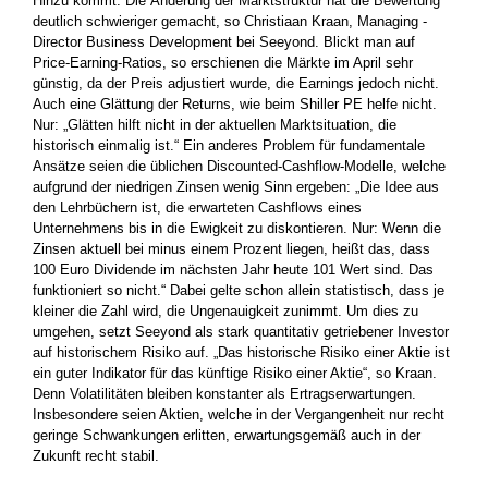
Hinzu kommt: Die Änderung der Marktstruktur hat die Bewertung
deutlich schwieriger gemacht, so Christiaan Kraan, Managing ­
Director Business Development bei Seeyond. Blickt man auf
Price-Earning-Ratios, so erschienen die Märkte im April sehr
günstig, da der Preis adjustiert wurde, die Earnings jedoch nicht.
Auch eine Glättung der Returns, wie beim Shiller PE helfe nicht.
Nur: „Glätten hilft nicht in der aktuellen Marktsituation, die
historisch einmalig ist.“ Ein anderes Problem für fundamentale
Ansätze seien die üblichen Discounted-Cashflow-Modelle, welche
aufgrund der niedrigen Zinsen wenig Sinn ergeben: „Die Idee aus
den Lehrbüchern ist, die erwarteten Cashflows eines
Unternehmens bis in die Ewigkeit zu diskontieren. Nur: Wenn die
Zinsen aktuell bei minus ­einem Prozent liegen, heißt das, dass
100 Euro Dividende im ­nächsten Jahr heute 101 Wert sind. Das
funktioniert so nicht.“ ­Dabei gelte schon allein statistisch, dass je
kleiner die Zahl wird, die ­Ungenauigkeit zunimmt. Um dies zu
umgehen, setzt Seeyond als stark quantitativ getriebener Investor
auf historischem Risiko auf. „Das historische Risiko einer Aktie ist
ein guter Indikator für das künftige Risiko einer Aktie“, so Kraan.
Denn Volatilitäten ­bleiben konstanter als Ertragserwartungen.
Insbesondere seien Aktien, welche in der Vergangenheit nur recht
geringe Schwankungen ­erlitten, erwartungsgemäß auch in der
Zukunft recht stabil.