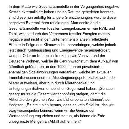
In dem Maße wie Geschäftsmodelle in der Vergangenheit negative
Kosten externalisiert haben und so Returns generieren konnten,
sind diese nun anfällig für andere Grenzziehungen, welche diese
negativen Externalitäten reflektieren. Man denke an die
Geschäftsmodelle von fossilen Energiekonzernen wie RWE und
Total, welche durch das Verbrennen fossiler Energien massiv
negative und nicht in den Unternehmensbilanzen reflektierte
Effekte in Folge des ­Klimawandels hervorbringen, welche jedoch
jetzt durch Kohle­ausstieg und Energiewende herausgefordert
werden. Oder an ­Immobilienkonzerne wie Vonovia und der
Deutsche Wohnen, ­welche ihr Gewinnwachstum dem Aufkauf von
öffentlich ­geförderten, in den 1990er Jahren privatisierten
ehemaligen Sozialwohnungen verdanken, welche im aktuellen
Immobilienboom enormes Mietsteigerungspotenzial zulasten der
Mieter aufweisen, aber nun durch Mietendeckel und
Enteignungsinitiativen ­erheblichen Gegenwind haben. „Genauer
gesagt muss die Gesamtwertschöpfung steigen, damit die
Aktionäre den gleichen Wert wie bisher behalten können“, so
Hodgson. „Es stellt sich heraus, dass es kein Spiel ist, das wir
ewig weiterspielen können, wenn wir die Grenze der
Wertschöpfung eng ziehen und so tun, als könne die Erde
unbegrenzte Mengen an Abfall aufnehmen.“