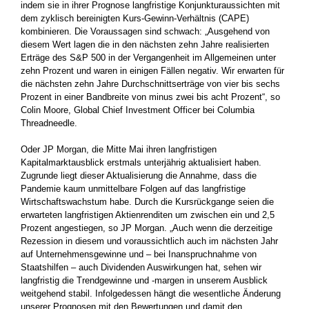
indem sie in ihrer Prognose langfristige Konjunkturaussichten mit
dem zyklisch ­bereinigten Kurs-Gewinn-Verhältnis (CAPE)
kombinieren. Die ­Voraussagen sind schwach: ­„Ausgehend von
diesem Wert lagen die in den nächsten zehn Jahre realisierten
Erträge des S&P 500 in der Vergangenheit im Allgemeinen unter
zehn Prozent und waren in einigen Fällen negativ. Wir erwarten für
die nächsten zehn Jahre Durchschnittserträge von vier bis sechs
Prozent in einer Band­breite von minus zwei bis acht Prozent“, so
Colin Moore, Global Chief Investment Officer bei Columbia
Threadneedle.
Oder JP Morgan, die Mitte Mai ihren langfristigen
Kapitalmarktausblick erstmals unterjährig aktualisiert haben.
Zugrunde liegt dieser Aktualisierung die Annahme, dass die
Pandemie kaum unmittel­bare Folgen auf das langfristige
Wirtschaftswachstum habe. Durch die Kursrückgange seien die
erwarteten langfristigen Aktien­renditen um zwischen ein und 2,5
Prozent angestiegen, so JP Morgan. „Auch wenn die derzeitige
Rezession in diesem und voraussichtlich auch im nächsten Jahr
auf Unternehmensgewinne und – bei ­Inanspruchnahme von
Staatshilfen – auch Dividenden Auswirk­ungen hat, sehen wir
langfristig die Trendgewinne und -margen in unserem Ausblick
weitgehend stabil. Infolgedessen hängt die ­wesentliche Änderung
unserer Prognosen mit den Bewertungen und damit den