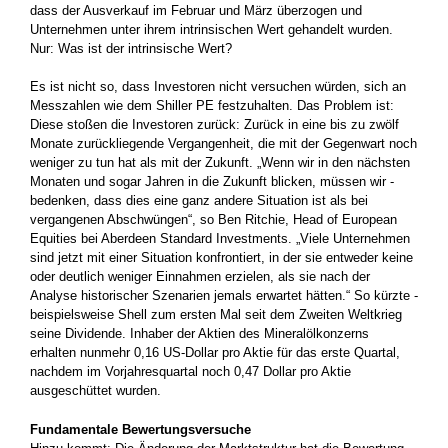
dass der Ausverkauf im Februar und März überzogen und
Unternehmen unter ihrem intrinsischen Wert gehandelt wurden.
Nur: Was ist der intrinsische Wert?
Es ist nicht so, dass Investoren nicht versuchen würden, sich an
Messzahlen wie dem Shiller PE festzuhalten. Das Problem ist:
Diese stoßen die Investoren zurück: Zurück in eine bis zu zwölf
Monate zurückliegende Vergangenheit, die mit der Gegenwart noch
­weniger zu tun hat als mit der Zukunft. „Wenn wir in den nächsten
Monaten und sogar Jahren in die Zukunft blicken, müssen wir ­
bedenken, dass dies eine ganz andere Situation ist als bei
vergangenen Abschwüngen“, so Ben Ritchie, Head of European
Equities bei Aberdeen Standard Investments. „Viele Unternehmen
sind jetzt mit einer Situation konfrontiert, in der sie entweder keine
oder deutlich weniger Einnahmen erzielen, als sie nach der
Analyse historischer Szenarien jemals erwartet hätten.“ So kürzte ­
beispielsweise Shell zum ersten Mal seit dem Zweiten Weltkrieg
seine Dividende. Inhaber der Aktien des Mineralölkonzerns
erhalten nunmehr 0,16 US-Dollar pro Aktie für das erste Quartal,
nachdem im Vorjahresquartal noch 0,47 Dollar pro Aktie
ausgeschüttet wurden.
Fundamentale Bewertungsversuche