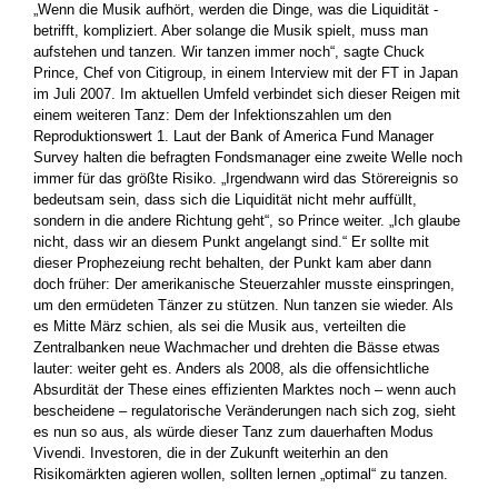
„Wenn die Musik aufhört, werden die Dinge, was die Liquidität ­
betrifft, kompliziert. Aber solange die Musik spielt, muss man
aufstehen und tanzen. Wir tanzen immer noch“, sagte Chuck
Prince, Chef von Citigroup, in einem Interview mit der FT in Japan
im ­Juli 2007. Im aktuellen Umfeld verbindet sich dieser Reigen mit
einem weiteren Tanz: Dem der Infektionszahlen um den
Reproduktionswert 1. Laut der Bank of America Fund Manager
Survey halten die befragten Fondsmanager eine zweite Welle noch
immer für das größte Risiko. „Irgendwann wird das Störereignis so
bedeutsam sein, dass sich die Liquidität nicht mehr auffüllt,
sondern in die andere ­Richtung geht“, so Prince weiter. „Ich glaube
nicht, dass wir an ­diesem Punkt angelangt sind.“ Er sollte mit
dieser Prophezeiung recht behalten, der Punkt kam aber dann
doch früher: Der amerikanische Steuerzahler musste einspringen,
um den ermüdeten ­Tänzer zu stützen. Nun tanzen sie wieder. Als
es Mitte März schien, als sei die Musik aus, verteilten die
Zentralbanken neue Wach­macher und drehten die Bässe etwas
lauter: weiter geht es. Anders als 2008, als die offensichtliche
Absurdität der These eines ­effizienten Marktes noch – wenn auch
bescheidene – ­regulatorische Veränderungen nach sich zog, sieht
es nun so aus, als würde dieser Tanz zum dauerhaften Modus
Vivendi. Investoren, die in der ­Zukunft weiterhin an den
Risikomärkten agieren wollen, sollten lernen „optimal“ zu tanzen.