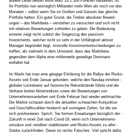
andere Leute diesen Mitte März zu 2.300 Punkten handelten, ist
Ihr Portfolio nun womöglich Milliarden mehr Wert als noch vor drei
Monaten – selbst wenn Sie im Großen und Ganzen das gleiche
Portfolio halten. Ein guter Grund, die Treiber absoluter Bewert­
ungen – das Marktbeta – verstehen zu versuchen und sich nicht
mit relativen Bewertungen zufrieden zu geben. Die Bedeutung
ersterer zeigt nicht zuletzt der Siegeszug des passiven
Investments, welcher nicht so sehr in der Unfähigkeit aktiver
Manager begründet liegt, sinnvolle Investmententscheidungen zu
treffen, als vielmehr in dem Umstand, dass das Marktbeta
gegenüber dem Alpha eine ­mittlerweile gewaltige Dominanz
entfaltet hat.
Im Markt hat man eine gängige Erklärung für die Rallye der Risiko-
Assets seit Ende Januar gefunden, welche den Nasdaq inmitten ­
globaler Lockdowns auf historische Rekordstände führte und die
Verluste breiter Aktienindizes sowie der Bewertungen von
Unternehmensanleihen seit Ende Februar fast wieder wettmachte:
Die Märkte schauen durch die aktuellen schwachen Konjunktur-
und Geschäftszahlen hindurch auf sonnigere Zeiten, für die sie
sich ­positionieren. Sprich: Sie formen Erwartungen bezüglich der ­
Zukunft in einer Zeit nach Covid-19, wenn sich Unternehmens­
umsätze und -renditen stabilisieren und Risiko-Assets zu alter ­
Stärke zurückfinden. Daran ist nichts Falsches. Viel spricht dafür,