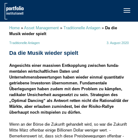
TOGG
NAVI
Home
»
Asset Management
»
Traditionelle Anlagen
»
Da die
Musik wieder spielt
Traditionelle Anlagen
3. August 2020
Da die Musik wieder spielt
Angesichts einer massiven Entkopplung zwischen funda­
mentalen wirtschaftlichen Daten und
Unternehmensbewertungen haben ­wieder einmal quantitativ
getriebene Investoren übernommen. Fundamentale
Überlegungen haben zudem mit dem Problem zu kämpfen,
radikaler Unsicherheit ­ausgesetzt zu sein. Strategien des
„Optimal Dancing“ als Antwort retten nicht die Rationalität der
Märkte, aber erlauben zumindest, bei der Risiko-Rallye
überhaupt noch mitspielen zu dürfen.
Wenn an der Börse die Zukunft gehandelt wird, so war die Zukunft
Mitte März offenbar einige Billionen Dollar weniger wert. ­
Bemerkenswert ist, dass sich diese Preisbewegungen offenbar ­