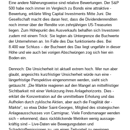
Eine andere Näherungsweise sind relative Bewertungen. Der S&P
500 habe noch immer im Vergleich zu Bonds eine attraktive ­
Bewertung, erklärte Wing Capital Investments Mitte Juni. Die
Gesellschaft macht dies daran fest, dass die Dividendenrenditen
noch immer über der Rendite von zehnjährigen US-Treasuries
liegen. Zum Höhepunkt des Ausverkaufs behalfen sich Investoren
zudem mit einem Trick: Sie legten als Untergrenze die Buchwerte
der Unternehmen an. Im Falle des Dax funktionierte dies. Bei
8.400 war Schluss – der Buchwert des Dax liegt ungefähr in dieser
Höhe und wie auch bei vorigen Abschwüngen zog sich hier ein
Boden ein.
Dennoch: Die Unsicherheit ist aktuell extrem hoch. Wer nun aber
glaubt, angesichts kurzfristiger Unsicherheit würde nun eine ­
längerfristige Perspektive eingenommen werden, sieht sich
getäuscht: „Die Märkte reagieren auf den Mangel an mittelfristiger
Sichtbarkeit mit einer Verkürzung ihres Anlagehorizonts. Dies ­
erklärt die Konzentration auf die unmittelbare Erholung und das
Aufholen durch zyklische Aktien, aber auch die Fragilität der ­
Märkte“, so etwa Didier Saint-Georges, Mitglied des strategischen
Anlageausschusses von Carmignac. Viele Fondsmanager wenden
sich – erkennend, dass rückblickende Metriken wenig aussage­
kräftig sind – Live-Daten wie Bewegungsdaten und
Schadstoffemissionen zu, um einen Zeitvorteil zu gewinnen.