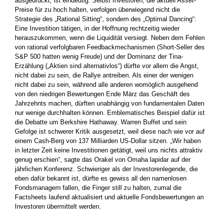
ausgedrückt, ist eindeutig: Selbst Investoren, die aktuell Asset-
Preise für zu hoch halten, verfolgen überwiegend nicht die
Strategie des „Rational Sitting“, sondern des „Optimal Dancing“:
Eine Investition tätigen, in der Hoffnung rechtzeitig wieder
herauszukommen, wenn die Liquidität versiegt. Neben dem Fehlen
von rational verfolgbaren Feedbackmechanismen (Short-Seller des
S&P 500 hatten wenig Freude) und der Dominanz der Tina-
Erzählung („Aktien sind alternativlos“) dürfte vor allem die Angst,
nicht dabei zu sein, die Rallye antreiben. Als einer der wenigen
nicht dabei zu sein, während alle anderen womöglich ausgehend
von den niedrigen Bewertungen Ende März das Geschäft des
Jahrzehnts machen, dürften unabhängig von fundamentalen Daten
nur wenige durchhalten können. Emblematisches Beispiel dafür ist
die Debatte um Berkshire ­Hathaway. Warren Buffet und sein
Gefolge ist schwerer Kritik ausgesetzt, weil diese nach wie vor auf
einem Cash-Berg von 137 Milliarden US-Dollar sitzen. „Wir haben
in letzter Zeit keine Investitionen getätigt, weil uns nichts attraktiv
genug erschien“, sagte das Orakel von Omaha lapidar auf der
jährlichen Konferenz. Schwieriger als der Investorenlegende, die
eben dafür bekannt ist, dürfte es gewiss all den namenlosen
Fondsmanagern fallen, die Finger still zu halten, zumal die
Factsheets laufend aktualisiert und aktuelle Fondsbewertungen an
Investoren übermittelt werden.