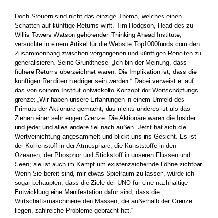
Doch Steuern sind nicht das einzige Thema, welches einen ­
Schatten auf künftige Returns wirft. Tim Hodgson, Head des zu
Willis ­Towers Watson gehörenden Thinking Ahead Institute,
versuchte in einem Artikel für die Website Top1000funds.com den
Zusammenhang zwischen vergangenen und künftigen Renditen zu
generalisieren. Seine Grundthese: „Ich bin der Meinung, dass
frühere ­Returns überzeichnet waren. Die Implikation ist, dass die
künftigen Renditen niedriger sein werden.“ Dabei verweist er auf
das von seinem Institut entwickelte Konzept der Wertschöpfungs­
grenze: „Wir haben unsere Erfahrungen in einem Umfeld des
Primats der Aktionäre gemacht, das nichts anderes ist als das
Ziehen einer sehr engen Grenze. Die Aktionäre waren die Insider
und jeder und alles andere fiel nach außen. Jetzt hat sich die
Wertvernichtung angesammelt und blickt uns ins Gesicht. Es ist
der Kohlenstoff in der Atmosphäre, die Kunststoffe in den
Ozeanen, der Phosphor und Stickstoff in unseren Flüssen und
Seen; sie ist auch im Kampf um existenzsichernde Löhne sichtbar.
Wenn Sie bereit sind, mir ­etwas Spielraum zu lassen, würde ich
sogar behaupten, dass die Ziele der UNO für eine nachhaltige
Entwicklung eine ­Manifestation dafür sind, dass die
Wirtschaftsmaschinerie den Massen, die außer­halb der Grenze
liegen, zahlreiche Probleme gebracht hat.“