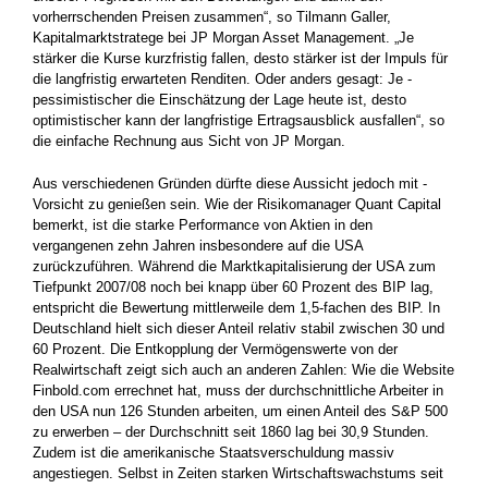
vorherrschenden Preisen zusammen“, so Tilmann Galler,
Kapitalmarktstratege bei JP Morgan Asset Management. „Je
stärker die Kurse kurzfristig fallen, desto stärker ist der Impuls für
die langfristig erwarteten Renditen. Oder anders gesagt: Je ­
pessimistischer die Einschätzung der Lage heute ist, desto
optimistischer kann der langfristige Ertragsausblick ausfallen“, so
die ­einfache Rechnung aus Sicht von JP Morgan.
Aus verschiedenen Gründen dürfte diese Aussicht jedoch mit ­
Vorsicht zu genießen sein. Wie der Risikomanager Quant Capital
bemerkt, ist die starke Performance von Aktien in den
vergangenen zehn Jahren insbesondere auf die USA
zurückzuführen. Während die Marktkapitalisierung der USA zum
Tiefpunkt 2007/08 noch bei knapp über 60 Prozent des BIP lag,
entspricht die Bewertung mittlerweile dem 1,5-fachen des BIP. In
Deutschland hielt sich dieser Anteil relativ stabil zwischen 30 und
60 Prozent. Die Entkopplung der Vermögenswerte von der
Realwirtschaft zeigt sich auch an anderen Zahlen: Wie die Website
Finbold.com errechnet hat, muss der durchschnittliche Arbeiter in
den USA nun 126 Stunden arbeiten, um einen Anteil des S&P 500
zu erwerben – der Durchschnitt seit 1860 lag bei 30,9 Stunden.
Zudem ist die amerikanische Staatsverschuldung massiv
angestiegen. Selbst in Zeiten starken Wirtschaftswachstums seit