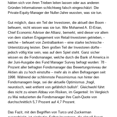
hätten sich von ihren Trieben leiten lassen oder aus anderen
Gründen Informationen schlichtweg falsch eingeschätzt: Die
Private-Equity-Manager der Nuller-Jahre wussten, was sie tun.
Gut möglich, dass ein Teil der Investoren, die aktuell den Boom ­
befeuern, nicht wissen was sie tun. Wie Mohamed A. El-Erian,
Chief Economic Adviser der Allianz, bemerkt, wird dieser vor ­allem
von dem starken Engagement von Retail-Investoren getrieben, ­
welche – befeuert von Zentralbanken – eine starke technische ­
Unterstützung leisten. Dem großen Teil der Investoren dürfte ­
jedoch völlig klar sein, was auf dem Spiel steht. Ganz sicher
wissen es die Fondsmanager, welche durch die Bank of America in
der ­Juni-Ausgabe des Fund Manager Survey befragt wurden: 78 ­
Prozent aller befragten Fondsmanager das Bewertungsniveau der
Aktien als zu hoch einstufte – mehr als in allen Befragungen seit
1998. Während der schlimmste Pessimismus nun hinter den
Fonds­managern liege, sei der aktuelle Optimismus „fragil,
neurotisch, weit entfernt von gefährlich bullish“. Gleichwohl führt
dies nicht zu einem Abbau von Risiken, im Gegenteil: Im Vergleich
zu Mai ­reduzierten die Fondsmanager ihre Cash-Quote von
durchschnittlich 5,7 Prozent auf 4,7 Prozent.
Das Fazit, mit den Begriffen von Turco und Zuckerman