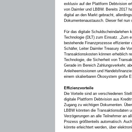
exklusiv auf der Plattform Debtvision e
von Daimler und LBBW. Bereits 2017 ha
digital an den Markt gebracht, allerdi
Dokumentenaustausch. Dieser fiel nun 
Für das digitale Schuldscheindarlehen 
Technologie (DLT) zum Einsatz. „Zum ei
bestehende Finanzprozesse effizienter u
Schäfer, Leiter Daimler Treasury die Vo
Transaktionskosten können erheblich red
Technologie, die Sicherheit von Transa
Gerade im Bereich Zahlungsverkehr, abe
Anleiheemissionen und Handelsfinanzier
einem skalierbaren Ökosystem große Ef
Effizienzvorteile
Die Vorteile sind an verschiedenen Stell
digitale Plattform Debtvision aus Kredi
Zugang zu wichtigen Dokumenten. Über
LBBW könnten die Transaktionsdaten un
Verzögerungen an alle Teilnehmer an all
Prozess größtenteils automatisch. Auc
könnte erleichtert werden, über elektro