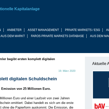
tionelle Kapitalanlage
N
ANBIETER
ASSET MANAGEMENT
PRIVATE MARKETS / ESG
A
 AUS DEM MARKT
FAROS PRIVATE MARKETS DATABASE
AUS DEM MA
mler begibt ersten komplett digitalen
Aktuelle 
19. März 2020
lett digitalen Schuldschein
 Emission von 25 Millionen Euro.
Millionen Euro und einer Laufzeit von zwei Jahren
dschein emittiert. Dabei handelt es sich um die erste
tt ohne die Papierform auskommt. Die Emission, die