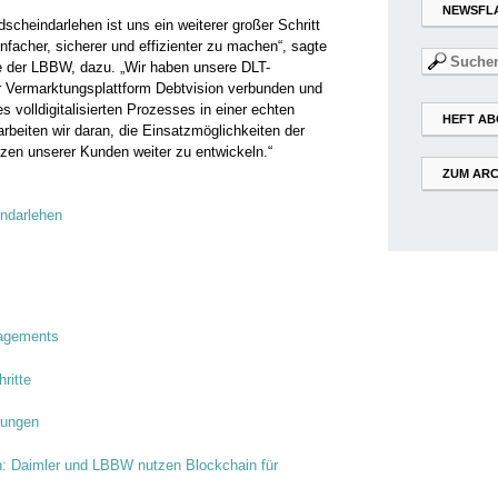
NEWSFL
dscheindarlehen ist uns ein weiterer großer Schritt
facher, sicherer und effizienter zu machen“, sagte
Suchen
e der LBBW, dazu. „Wir haben unsere DLT-
nach:
er Vermarktungsplattform Debtvision verbunden und
s volldigitalisierten Prozesses in einer echten
HEFT AB
arbeiten wir daran, die Einsatzmöglichkeiten der
zen unserer Kunden weiter zu entwickeln.“
ZUM ARC
ndarlehen
nagements
ritte
rungen
n: Daimler und LBBW nutzen Blockchain für