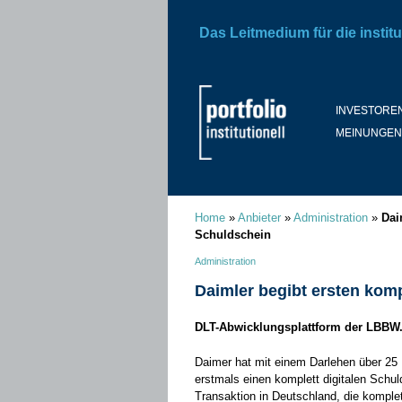
Das Leitmedium für die institu
INVESTORE
MEINUNGEN
Home
»
Anbieter
»
Administration
»
Dai
Schuldschein
Administration
Daimler begibt ersten komp
DLT-Abwicklungsplattform der LBBW.
Daimer hat mit einem Darlehen über 25 
erstmals einen komplett digitalen Schul
Transaktion in Deutschland, die komple