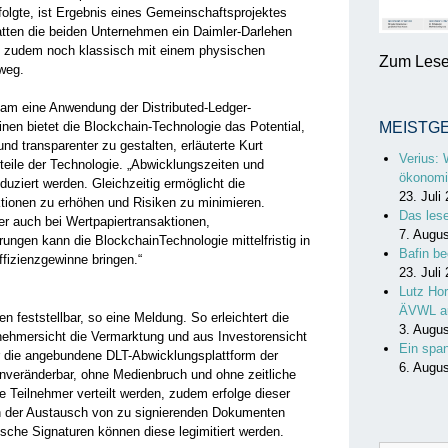
rfolgte, ist Ergebnis eines Gemeinschaftsprojektes
tten die beiden Unternehmen ein Daimler-Darlehen
ngs zudem noch klassisch mit einem physischen
Zum Lesen
weg.
kam eine Anwendung der Distributed-Ledger-
nen bietet die Blockchain-Technologie das Potential,
MEISTG
nd transparenter zu gestalten, erläuterte Kurt
Verius: 
rteile der Technologie. „Abwicklungszeiten und
ökonomi
uziert werden. Gleichzeitig ermöglicht die
23. Juli
ktionen zu erhöhen und Risiken zu minimieren.
Das les
r auch bei Wertpapiertransaktionen,
7. Augu
ungen kann die BlockchainTechnologie mittelfristig in
Bafin be
fizienzgewinne bringen.“
23. Juli
Lutz Hor
ÄVWL a
en feststellbar, so eine Meldung. So erleichtert die
3. Augu
tnehmersicht die Vermarktung und aus Investorensicht
Ein spa
 die angebundene DLT-Abwicklungsplattform der
6. Augu
veränderbar, ohne Medienbruch und ohne zeitliche
e Teilnehmer verteilt werden, zudem erfolge dieser
h der Austausch von zu signierenden Dokumenten
nische Signaturen können diese legimitiert werden.