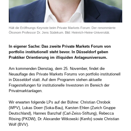
Hält die Eröffnungs-Keynote beim Private Markets Forum: Der renommierte
Ökonom Professor Dr. Jens Südekum. Bild: Heinrich-Heine-Universität.
In eigener Sache: Das zweite Private Markets Forum von
portfolio institutionell steht bevor. In Düsseldorf geben
Praktiker Orientierung im illiquiden Anlageuniversum.
Am kommenden Dienstag, dem 25. November, findet die
Neuauflage des Private Markets Forums von portfolio institutionell
in Düsseldorf statt. Auf dem Programm stehen aktuelle
Fragestellungen für institutionelle Investoren im Bereich der
Privatmarktanlagen.
Wir erwarten folgende LPs auf der Bühne: Christian Chrobok
(WPV), Lukas Doerr (Soka-Bau), Karsten Ehlen (Zurich Gruppe
Deutschland), Hannes Banzhaf (Carl-Zeiss-Stiftung), Rebecca
Rösing (PKDW), Dr. Alexander Witkowski (Kenfo) sowie Christian
Wolf (BVV).