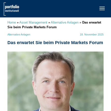
TOGG
NAVI
Home
»
Asset Management
»
Alternative Anlagen
»
Das erwartet
Sie beim Private Markets Forum
Alternative Anlagen
18. November 2025
Das erwartet Sie beim Private Markets Forum