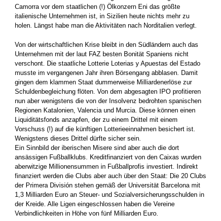
Camorra vor dem staatlichen (!) Ölkonzern Eni das größte
italienische Unternehmen ist, in Sizilien heute nichts mehr zu
holen. Längst habe man die Aktivitäten nach Norditalien verlegt.
Von der wirtschaftlichen Krise bleibt in den Südländern auch das
Unternehmen mit der laut FAZ besten Bonität Spaniens nicht
verschont. Die staatliche Lotterie Loterias y Apuestas del Estado
musste im vergangenen Jahr ihren Börsengang abblasen. Damit
gingen dem klammen Staat dummerweise Milliardenerlöse zur
Schuldenbegleichung flöten. Von dem abgesagten IPO profitieren
nun aber wenigstens die von der Insolvenz bedrohten spanischen
Regionen Katalonien, Valencia und Murcia. Diese können einen
Liquiditätsfonds anzapfen, der zu einem Drittel mit einem
Vorschuss (!) auf die künftigen Lotterieeinnahmen besichert ist.
Wenigstens dieses Drittel dürfte sicher sein.
Ein Sinnbild der iberischen Misere sind aber auch die dort
ansässigen Fußballklubs. Kreditfinanziert von den Caixas wurden
aberwitzige Millionensummen in Fußballprofis investiert. Indirekt
finanziert werden die Clubs aber auch über den Staat: Die 20 Clubs
der Primera División stehen gemäß der Universität Barcelona mit
1,3 Milliarden Euro an Steuer- und Sozialversicherungsschulden in
der Kreide. Alle Ligen eingeschlossen haben die Vereine
Verbindlichkeiten in Höhe von fünf Milliarden Euro.