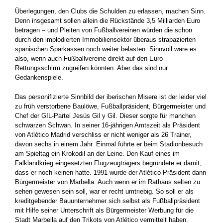
Überlegungen, den Clubs die Schulden zu erlassen, machen Sinn.
Denn insgesamt sollen allein die Rückstände 3,5 Milliarden Euro
betragen – und Pleiten von Fußballvereinen würden die schon
durch den implodierten Immobiliensektor überaus strapazierten
spanischen Sparkassen noch weiter belasten. Sinnvoll wäre es
also, wenn auch Fußballvereine direkt auf den Euro-
Rettungsschirm zugreifen könnten. Aber das sind nur
Gedankenspiele.
Das personifizierte Sinnbild der iberischen Misere ist der leider viel
zu früh verstorbene Baulöwe, Fußballpräsident, Bürgermeister und
Chef der GIL-Partei Jesús Gil y Gil. Dieser sorgte für manchen
schwarzen Schwan. In seiner 16-jährigen Amtszeit als Präsident
von Atlético Madrid verschliss er nicht weniger als 26 Trainer,
davon sechs in einem Jahr. Einmal führte er beim Stadionbesuch
am Spieltag ein Krokodil an der Leine. Den Kauf eines im
Falklandkrieg eingesetzten Flugzeugträgers begründete er damit,
dass er noch keinen hatte. 1991 wurde der Atlético-Präsident dann
Bürgermeister von Marbella. Auch wenn er im Rathaus selten zu
sehen gewesen sein soll, war er recht umtriebig. So soll er als
kreditgebender Bauunternehmer sich selbst als Fußballpräsident
mit Hilfe seiner Unterschrift als Bürgermeister Werbung für die
Stadt Marbella auf den Trikots von Atlético vermittelt haben.