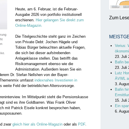
Heute, am 6. Februar, ist die Februar-
Ausgabe 2026 von portfolio institutionell
Zum Lesen
erschienen.
Hier gelangen Sie direkt zum
Online-Magazin.
erung
Die Titelgeschichte steht ganz im Zeichen
MEISTG
ht
von Private Debt: Jochen Hägele und
en
Verius: 
Tobias Bürger beleuchten aktuelle Fragen,
ökonomi
die sich bei dieser aufstrebenden
cke.
23. Juli
Anlageklasse stellen. Das betrifft das
Bafin be
Risikomanagement ebenso wie die
23. Juli
Administration. Außerdem lesen Sie ein
Lutz Hor
erem Dr. Stefan Nellshen von der Bayer-
ÄVWL a
r Themenmix umfasst
indexnahes Investieren in
3. Augu
 weite Feld der betrieblichen Altersvorsorge.
Bafin hi
Ermittl
reninterview. Im Mittelpunkt steht die Pensionskasse
15. Juli
t sind es ihre Goldbarren. Was Frank Oliver
Ein spa
h mit Patrick Eisele konkret besprochen haben,
6. Augu
t ausposaunen.
nd zwar
gleich hier als Online-Magazin
oder als
PDF
.