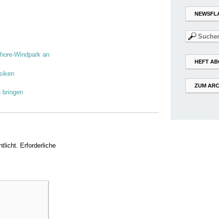
NEWSFL
Suchen
nach:
shore-Windpark an
HEFT AB
siken
ZUM ARC
 bringen
tlicht.
Erforderliche