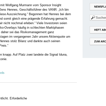
 mit Wolfgang Murmann vom Sponsor Insight
NEWSFL
n Jens Hennes, Geschäftsführer des VANR. „Ich bin
 diese Auszeichnung.“ Begonnen hat ­Hennes bei dem
Suchen
nd somit gleich ­eine prägende Erfahrung gemacht.
nach:
ir nicht nochmal erleben.“ Viele ­Investoren ­seien
iko-Overlays häufig in schlechten Marktphasen
HEFT AB
, daher sei das Risikomanagement ganz
stagen im vergangenen Jahr unsere Aktienquote um
 Hennes stolz Bilanz und dankte auch seinen
ZUM ARC
Preis.“
 knapp. Auf Platz zwei landete­ die Signal Iduna,
konie.
ards
tlicht.
Erforderliche