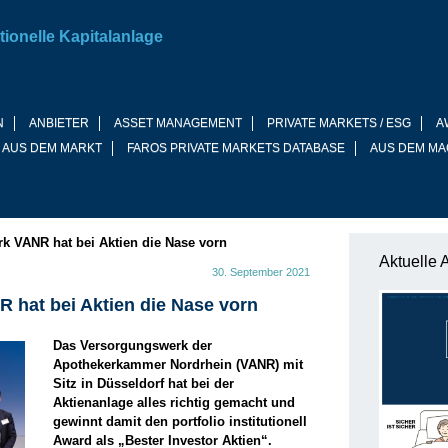
tionelle Kapitalanlage
N
ANBIETER
ASSET MANAGEMENT
PRIVATE MARKETS / ESG
A
 AUS DEM MARKT
FAROS PRIVATE MARKETS DATABASE
AUS DEM MA
k VANR hat bei Aktien die Nase vorn
Aktuelle 
30. September 2021
hat bei Aktien die Nase vorn
Das Versorgungswerk der
Apothekerkammer Nordrhein (VANR) mit
Sitz in Düsseldorf hat bei der
Aktienanlage alles richtig ­gemacht und
gewinnt damit den portfolio institutionell
Award als „Bester Investor Aktien“.