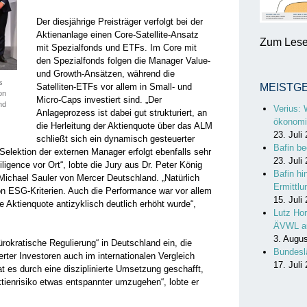
Der diesjährige Preisträger verfolgt bei der
Aktienanlage einen Core-Satellite-Ansatz
Zum Lesen
mit Spezialfonds und ETFs. Im Core mit
den Spezialfonds folgen die Manager Value-
und Growth-Ansätzen, während die
s
Satelliten-ETFs vor allem in Small- und
MEISTG
on
Micro-Caps investiert sind. „Der
nd
Verius: 
Anlageprozess ist ­dabei gut strukturiert, an
ökonomi
die Herleitung der Aktienquote über das ALM
23. Juli
schließt sich ein dynamisch gesteuerter
Bafin be
Selektion der externen Manager erfolgt ebenfalls sehr
23. Juli
igence vor Ort“, ­lobte die Jury aus Dr. Peter König
Bafin hi
chael Sauler von Mercer Deutschland. ­„Natürlich
Ermittl
on ESG-Kriterien. Auch die Per­formance war vor allem
15. Juli
e Aktienquote antizyklisch deutlich erhöht wurde“,
Lutz Hor
ÄVWL a
3. Augu
bürokratische Regulierung“ in Deutschland ein, die
Bundesl
erter Investoren auch im internationalen­ Vergleich
17. Juli
t es durch ­eine disziplinierte ­Umsetzung geschafft,
ienrisiko etwas entspannter umzugehen“, lobte er