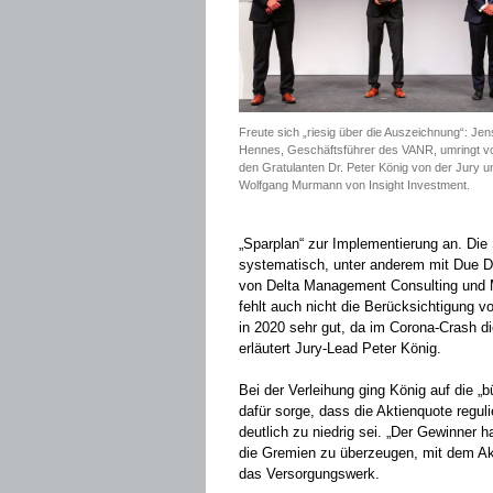
Freute sich „riesig über die Auszeichnung“: Jen
Hennes, Geschäftsführer des VANR, umringt v
den Gratulanten Dr. Peter König von der Jury u
Wolfgang Murmann von Insight Investment.
„Sparplan“ zur Implementierung an. Die 
systematisch, unter anderem mit Due Dil
von Delta Management Consulting und Mi
fehlt auch nicht die Berücksichtigung v
in 2020 sehr gut, da im ­Corona-Crash di
erläutert Jury-Lead Peter König.
Bei der Verleihung ging König auf die ­„
dafür sorge, dass die Aktienquote reguli
deutlich zu niedrig sei. „Der Gewinner ha
die Gremien zu überzeugen, mit dem Akt
das Versorgungswerk.