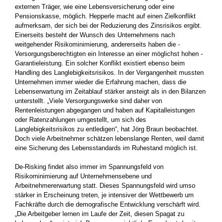
externen Träger, wie eine Lebens­versicherung oder eine
Pensionskasse, möglich. Hepperle macht auf ­einen Zielkonflikt
aufmerksam, der sich bei der Reduzierung des Zinsrisikos ergibt.
Einerseits besteht der Wunsch des Unternehmens nach
weitgehender Risikominimierung, andererseits haben die ­
Versorgungsberechtigten ein Interesse an einer möglichst hohen ­
Garantieleistung. Ein solcher Konflikt existiert ebenso beim
Handling des Langlebigkeitsrisikos. In der Vergangenheit mussten
Unternehmen immer wieder die Erfahrung machen, dass die
Lebenserwartung im Zeitablauf stärker ansteigt als in den Bilanzen
unterstellt. „Viele Versorgungswerke sind daher von
Rentenleistungen abgegangen und haben auf Kapitalleistungen
oder Ratenzahlungen umgestellt, um sich des
Langlebigkeitsrisikos zu entledigen“, hat Jörg Braun beobachtet.
Doch viele Arbeitnehmer schätzen lebenslange Renten, weil damit
eine Sicherung des Lebensstandards im Ruhestand möglich ist.
De-Risking findet also immer im Spannungsfeld von
Risikominimierung auf Unternehmensebene und
Arbeitnehmererwartung statt. Dieses Spannungsfeld wird umso
stärker in Erscheinung treten, je ­intensiver der Wettbewerb um
Fachkräfte durch die demografische Entwicklung verschärft wird.
„Die Arbeitgeber lernen im Laufe der Zeit, diesen Spagat zu