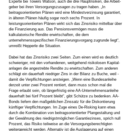
Experte bei Towers Watson, auch die drei Hauptrisiken, die Arbeit­
geber bei ihren Versorgungszusagen zu tragen haben. „In
beitragsorientierten Plänen wird eine Mindestverzinsung garantiert,
in älteren ­Plänen häufig sogar noch sechs Prozent. In
leistungsorientierten ­Plänen wirkt sich das Zinsrisiko mittelbar über
die Finanzierung aus. Das Pensionsvermögen muss die
kalkulatorische Rendite ­erwirtschaften, die dem
unternehmensspezifischen Finanzierungsvorgang zugrunde liegt“,
umreißt Hepperle die Situation.
Dabei hat das Zinsrisiko zwei Seiten. Zum einen wird es deutlich
schwieriger, mit den vorhandenen, weitgehend risikolosen Kapital­
anlagen die angestrebte Rendite zu erwirtschaften. Zum anderen
schlägt ein dauerhaft niedriger Zins in der Bilanz zu Buche, weil ­
damit die Verpflichtungen ansteigen. „Wenn eine Bundesanleihe
derzeit ­unter zwei Prozent rentiert, dann muss schon mal die
Frage erlaubt sein, ob längerfristig eine AA-Unternehmensanleihe
dauerhaft bei fünf ­Prozent bleibt“, gibt Schütze zu bedenken. AA-
Bonds liefern den ­maßgeblichen Zinssatz für die Diskontierung
künftiger Verpflichtungen. Im Zuge eines De-Risking kann etwa
durch die Kombination von beitragsorientierter Plangestaltung und
der Gewährung des ­niedrigstmöglichen Garantiezinses, sprich null
Prozent, das Risiko teilweise an die Versorgungsberechtigten
weitergereicht werden. Alternativ­ ist die Auslagerung auf einen