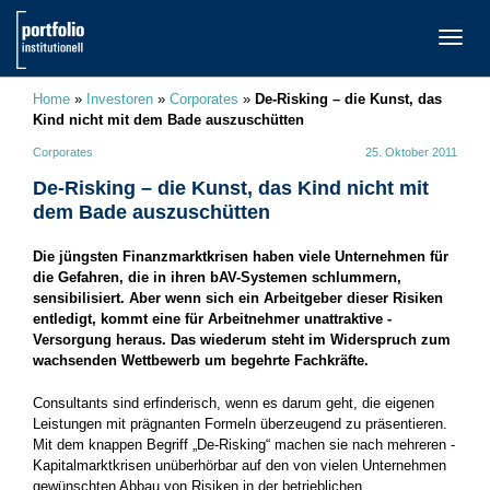
TOGG
NAVI
Home
»
Investoren
»
Corporates
»
De-Risking – die Kunst, das
Kind nicht mit dem Bade auszuschütten
Corporates
25. Oktober 2011
De-Risking – die Kunst, das Kind nicht mit
dem Bade auszuschütten
Die jüngsten Finanzmarktkrisen haben viele Unternehmen für
die Gefahren, die in ihren bAV-Systemen schlummern,
sensibilisiert. Aber wenn sich ein Arbeitgeber dieser Risiken
entledigt, kommt eine für Arbeitnehmer unattraktive ­
Versorgung heraus. Das wiederum steht im Widerspruch zum
wachsenden Wettbewerb um begehrte Fachkräfte.
Consultants sind erfinderisch, wenn es darum geht, die eigenen
Leistungen mit prägnanten Formeln überzeugend zu präsentieren.
Mit dem knappen Begriff „De-Risking“ machen sie nach mehreren ­
Kapitalmarktkrisen unüberhörbar auf den von vielen Unternehmen
gewünschten Abbau von Risiken in der betrieblichen