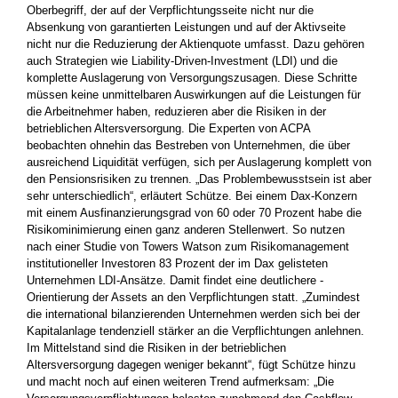
Oberbegriff, der auf der Verpflichtungsseite nicht nur die
Absenkung von garantierten Leistungen und auf der Aktivseite
nicht nur die Reduzierung der Aktienquote umfasst. Dazu gehören
auch Strategien wie Liability-Driven-Investment (LDI) und die
komplette Auslagerung von ­Versorgungszusagen. Diese Schritte
müssen keine unmittelbaren Auswirkungen auf die Leistungen für
die Arbeitnehmer haben, ­reduzieren aber die Risiken in der
betrieblichen Altersversorgung. Die Experten von ACPA
beobachten ohnehin das Bestreben von ­Unternehmen, die über
ausreichend Liquidität verfügen, sich per ­Auslagerung komplett von
den Pensionsrisiken zu trennen. „Das ­Problembewusstsein ist aber
sehr unterschiedlich“, erläutert Schütze. Bei einem Dax-Konzern
mit einem Ausfinanzierungsgrad von 60 oder 70 Prozent habe die
Risikominimierung einen ganz anderen Stellenwert. So nutzen
nach einer Studie von Towers Watson zum Risiko­management
institutioneller Investoren 83 Prozent der im Dax gelisteten
Unternehmen LDI-Ansätze. Damit findet eine deutlichere ­
Orientierung der Assets an den Verpflichtungen statt. „Zumindest
die international bilanzierenden Unternehmen werden sich bei der
Kapital­anlage ­tendenziell stärker an die Verpflichtungen anlehnen.
Im Mittelstand sind die Risiken in der betrieblichen
Altersversorgung dagegen weniger bekannt“, fügt Schütze hinzu
und macht noch auf einen weiteren Trend aufmerksam: „Die