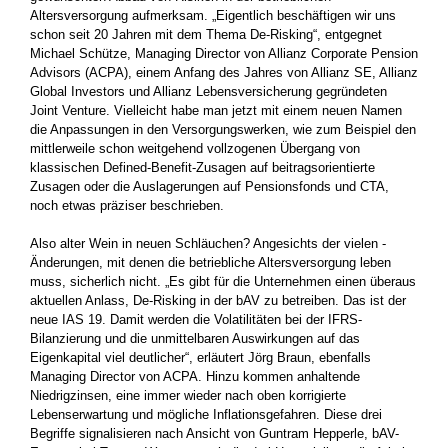
Altersversorgung aufmerksam. „Eigentlich beschäftigen wir uns
schon seit 20 ­Jahren mit dem Thema De-Risking“, entgegnet
Michael Schütze, ­Managing Director von Allianz Corporate Pension
Advisors (ACPA), ­einem Anfang des Jahres von Allianz SE, Allianz
Global Investors und Allianz Lebensversicherung gegründeten
Joint Venture. Vielleicht ­habe man jetzt mit einem neuen Namen
die Anpassungen in den ­Versorgungswerken, wie zum Beispiel den
mittlerweile schon ­weitgehend vollzogenen Übergang von
klassischen Defined-Benefit-Zusagen auf beitragsorientierte
Zusagen oder die Auslagerungen auf Pensionsfonds und CTA,
noch etwas präziser beschrieben.
Also alter Wein in neuen Schläuchen? Angesichts der vielen ­
Änderungen, mit denen die betriebliche Altersversorgung ­leben
muss, sicherlich nicht. „Es gibt für die Unternehmen einen überaus
­aktuellen Anlass, De-Risking in der bAV zu betreiben. Das ist der
neue IAS 19. Damit werden die Volatilitäten bei der IFRS-
Bilanzierung und die ­unmittelbaren Auswirkungen auf das
Eigenkapital viel deutlicher“, ­erläutert Jörg Braun, ebenfalls
Managing Director von ACPA. Hinzu kommen anhaltende
Niedrigzinsen, eine immer wieder nach oben korrigierte
Lebenserwartung und mögliche Inflationsgefahren. Diese drei
Begriffe signalisieren nach Ansicht von Guntram Hepperle, bAV-