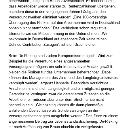
beherrschen“, zeigt sich Braun zuversichtlich. Er rechnet damit,
dass Arbeitgeber wieder stärker zu Rentenzahlungen übergehen,
nachdem diese in den vergangenen Jahren häufig aus den
Versorgungswerken eliminiert wurden: „Eine 100-prozentige
Übertragung des Risikos auf den Arbeitnehmer wird in Deutschland
ohnehin nicht stattfinden.“ Das verhindern schon regulative
Elemente wie die Mitbestimmung in den Unternehmen. „Wir
bekommen in Deutschland auf absehbare Zeit keine reinen
Defined-Contribution-Zusagen“, ist sich Braun sicher.
Beim De-Risking sind zudem Kompromisse möglich. Wird zum
Beispiel für die Verrentung eines angesammelten
Versorgungsvermögens ein sehr konservativer Ansatz gewählt,
bleiben die Risiken für das Unternehmen beherrschbar. „Dabei
können das Management des Zins- und des Langlebigkeitsrisikos
verknüpft werden“, ergänzt ­Hepperle. Besonders vorsichtige
Annahmen hinsichtlich Langlebigkeit und ein möglichst geringer
Garantiezins verringern zwar die ­garantierten Zusagen an die
Arbeitnehmer, müssen aber unter dem Strich für sie nicht
nachteilig sein. „Gleichzeitig können die dann planmäßig
anfallenden Überschüsse als Sonderzahlungen an die ­
Versorgungsberechtigten ausgekehrt werden.“ Das führe zu einem
angemessenen Beitrag zur Lebensstandardsicherung. De-Risking
ist nach Auffassung von Braun ohnehin ein weitgefasster