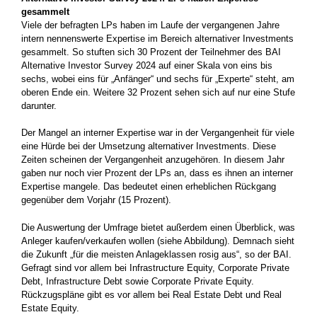
gesammelt
Viele der befragten LPs haben im Laufe der vergangenen Jahre
intern nennenswerte Expertise im Bereich alternativer Investments
gesammelt. So stuften sich 30 Prozent der Teilnehmer des BAI
Alternative Investor Survey 2024 auf einer Skala von eins bis
sechs, wobei eins für „Anfänger“ und sechs für „Experte“ steht, am
oberen Ende ein. Weitere 32 Prozent sehen sich auf nur eine Stufe
darunter.
Der Mangel an interner Expertise war in der Vergangenheit für viele
eine Hürde bei der Umsetzung alternativer Investments. Diese
Zeiten scheinen der Vergangenheit anzugehören. In diesem Jahr
gaben nur noch vier Prozent der LPs an, dass es ihnen an interner
Expertise mangele. Das bedeutet einen erheblichen Rückgang
gegenüber dem Vorjahr (15 Prozent).
Die Auswertung der Umfrage bietet außerdem einen Überblick, was
Anleger kaufen/verkaufen wollen (siehe Abbildung). Demnach sieht
die Zukunft „für die meisten Anlageklassen rosig aus“, so der BAI.
Gefragt sind vor allem bei Infrastructure Equity, Corporate Private
Debt, Infrastructure Debt sowie Corporate Private Equity.
Rückzugspläne gibt es vor allem bei Real Estate Debt und Real
Estate Equity.