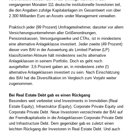
vergangenen Monaten 111 deutsche institutionelle Investoren teil,
die den Angaben zufolge Kapitalanlagen im Gesamtwert von über
2.300 Milliarden Euro an Assets under Management verwalten.
Praktisch jeder (99 Prozent) Umfrageteilnehmer, darunter vor allem
Versicherungsunternehmen aller Größenordnungen,
Pensionskassen, Versorgungswerke und CTAs, ist in mindestens
eine alternative Anlageklasse investiert. Jeder zweite (49 Prozent)
dieser vom BAI in der Auswertung als Limited Partner (LP)
klassifizierten Akteure hält mindestens sechs alternative
Anlageklassen in seinem Portfolio. Doch es geht noch
ausgefeilter: 3,6 Prozent gaben an, in mindestens zehn (!)
alternative Anlageklassen investiert zu sein. Nach Einschätzung
des BAI hat die Diversifikation im Vergleich zum Vorjahr weiter
zugenommen.
Bei Real Estate Debt gab es einen Rückgang
Besonders weit verbreitet sind Investments in Immobilien (Real
Estate Equity), Infrastruktur (Equity), Corporate Private Equity und
Corporate Private Debt. Neue Investoren verzeichnete der BAI auf
der Fremdkapitalseite in die Anlageklassen Corporate Private Debt
und Infrastructure Debt. Dem gegenüber gab es zuletzt einen
leichten Rückgang der Investoren in Real Estate Debt. Und auch