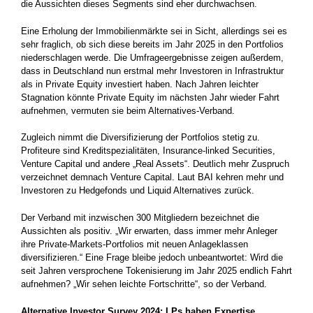
die Aussichten dieses Segments sind eher durchwachsen.
Eine Erholung der Immobilienmärkte sei in Sicht, allerdings sei es
sehr fraglich, ob sich diese bereits im Jahr 2025 in den Portfolios
niederschlagen werde. Die Umfrageergebnisse zeigen außerdem,
dass in Deutschland nun erstmal mehr Investoren in Infrastruktur
als in Private Equity investiert haben. Nach Jahren leichter
Stagnation könnte Private Equity im nächsten Jahr wieder Fahrt
aufnehmen, vermuten sie beim Alternatives-Verband.
Zugleich nimmt die Diversifizierung der Portfolios stetig zu.
Profiteure sind Kreditspezialitäten, Insurance-linked Securities,
Venture Capital und andere „Real Assets“. Deutlich mehr Zuspruch
verzeichnet demnach Venture Capital. Laut BAI kehren mehr und
Investoren zu Hedgefonds und Liquid Alternatives zurück.
Der Verband mit inzwischen 300 Mitgliedern bezeichnet die
Aussichten als positiv. „Wir erwarten, dass immer mehr Anleger
ihre Private-Markets-Portfolios mit neuen Anlageklassen
diversifizieren.“ Eine Frage bleibe jedoch unbeantwortet: Wird die
seit Jahren versprochene Tokenisierung im Jahr 2025 endlich Fahrt
aufnehmen? „Wir sehen leichte Fortschritte“, so der Verband.
Alternative Investor Survey 2024: LPs haben Expertise