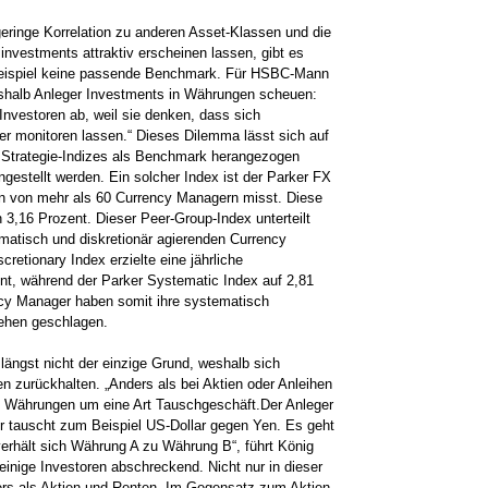
geringe Korrelation zu anderen Asset-Klassen und die
nvestments attraktiv erscheinen lassen, gibt es
Beispiel keine passende Benchmark. Für HSBC-Mann
eshalb Anleger Investments in Währungen scheuen:
nvestoren ab, weil sie denken, dass sich
 monitoren lassen.“ Dieses Dilemma lässt sich auf
 Strategie-Indizes als Benchmark herangezogen
gestellt werden. Ein solcher Index ist der Parker FX
ten­ von mehr als 60 Currency Managern misst. Diese
h 3,16 Prozent. Dieser Peer-Group-Index unterteilt
matisch und diskretionär­ agierenden Currency
retionary Index erzielte eine jährliche
ent, während der Parker Systematic Index auf 2,81
ncy Manager haben somit ihre systematisch
sehen geschlagen.
ängst nicht der einzige Grund, weshalb sich
n zurückhalten. „Anders als bei Aktien oder Anleihen
in Währungen um eine Art Tauschgeschäft.Der Anleger
Er tauscht zum Beispiel US-Dollar gegen Yen. Es geht
verhält sich Währung A zu Währung B“, führt König
 einige Investoren abschreckend. Nicht nur in dieser
ers als Aktien und Renten. Im Gegensatz zum Aktien-