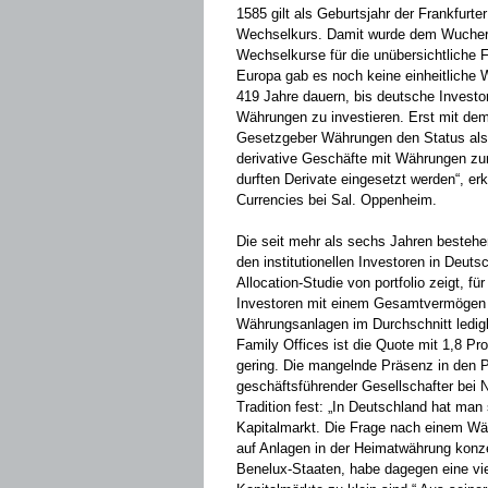
1585 gilt als Geburtsjahr der Frankfurte
Wechselkurs. Damit wurde dem Wucher 
Wechselkurse für die unübersichtliche 
Europa gab es noch keine einheitliche W
419 Jahre dauern, bis deutsche Investo
Währungen zu investieren. Erst mit de
Gesetzgeber Währungen den Status als
derivative Geschäfte mit Währungen zur 
durften Derivate eingesetzt werden“, er
Currencies bei Sal. Oppenheim.
Die seit mehr als sechs Jahren besteh
den institutionellen Investoren in Deut
Allocation-Studie von portfolio zeigt, 
Investoren mit einem Gesamtvermögen 
Währungsanlagen im Durchschnitt ledigli
Family Offices ist die Quote mit 1,8 Pr
gering. Die mangelnde Präsenz in den P
geschäftsführender Gesellschafter­ bei 
Tradition fest: „In Deutschland hat ma
Kapitalmarkt. Die Frage nach einem Wä
auf Anlagen in der Heimatwährung konzen
Benelux-Staaten, habe dagegen eine viel