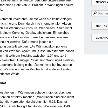
er Zeit bei dem Schweizer Versicherungsunternehmen
NEWSFL
 dort eine Quote von 20 Prozent in Währungen erlaubt
de.
Suchen
nach:
men Investoren, selbst wenn sie keine Anlagen
icht herum. Denn durch ihre internationalen Aktien-
HEFT AB
ch ein Währungs-Exposure. Wer dieses Risiko­ nicht
it einem Currency-­Overlay absichern. Ein solches
 passiv als Hedging-Instrument einsetzen, sondern
ZUM ARC
genutzt werden. Dafür muss jedoch ein
gung gestellt werden. „Die Währungskomponente
dien von Wattson Wyatt und Russel Investments haben
lay mit aktivem Hedging zwischen 1,34 und 1,48
 Schwerdtner. Gängige Praxis sind Währungs-Overlays,
utschland bislang nicht. „Derzeit wird bei Investoren
. Wir stehen hier im Vergleich mit anderen Ländern
erichtet Walde.
ität
estitionen in Währungen scheuen, gibt es durchaus
ereich attraktiv machen. „Währungen sind eine nicht
rägt die Korrelation durchschnittlich 0,25. Das ist
 HSBC. Ähnliches gilt für Bonds. Wie eine von HSBC