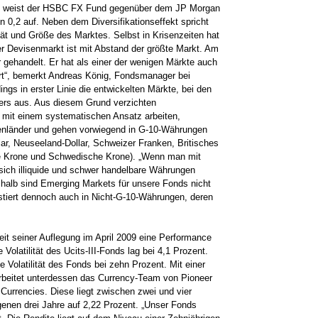
t, weist der HSBC FX Fund gegenüber dem JP Morgan
 0,2 auf. Neben dem Diversifikations­effekt spricht
ät und Größe des Marktes. Selbst in Krisenzeiten hat
Der Devisenmarkt ist mit Abstand der größte Markt. Am
r gehandelt. Er hat als einer der wenigen Märkte auch
ert“, bemerkt Andreas König, Fondsmanager bei
ings in erster Linie die entwickelten Märkte, bei den
ers aus. Aus diesem Grund verzichten
mit einem systematischen Ansatz arbeiten,
enländer und gehen vorwiegend in G-10-Währungen
llar, Neuseeland-Dollar, Schweizer Franken, Britisches
he Krone und Schwedische Krone). „Wenn man mit
 sich illiquide und schwer handelbare Währungen
halb sind Emerging Markets für unsere Fonds nicht
stiert dennoch auch in Nicht-G-10-Währungen, deren
it seiner Auflegung im April 2009 eine Performance
 Volatilität des Ucits-III-Fonds lag bei 4,1 Prozent.
e Volatilität des Fonds bei zehn Prozent. Mit einer
 arbeitet unterdessen das Currency-­Team von Pioneer
Currencies. Diese liegt zwischen zwei und vier
genen drei Jahre auf 2,22 Prozent. „Unser Fonds