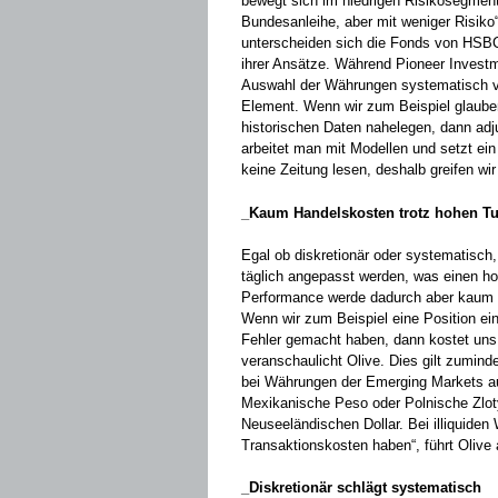
bewegt sich im niedrigen Risikosegment.
Bundesanleihe, aber mit weniger Risiko“, 
unterscheiden sich die Fonds von HSBC
ihrer Ansätze. Während Pioneer Investm
Auswahl der Währungen systematisch vor.
Element. Wenn wir zum Beispiel glauben, 
historischen Daten nahelegen, dann adju
arbeitet man mit Modellen und setzt ein
keine Zeitung lesen, deshalb greifen wi
_Kaum Handelskosten trotz hohen Tu
Egal ob diskretionär oder systematisch,
täglich angepasst werden, was einen hohe
Performance werde dadurch aber kaum g
Wenn wir zum Beispiel eine Position ei
Fehler gemacht haben, dann kostet uns 
veranschaulicht Olive. Dies gilt zumind
bei Währungen der Emerging Markets aus
Mexikanische Peso oder Polnische Zlot
Neuseeländischen Dollar. Bei illiquid
Transaktionskosten haben“, führt Olive 
_Diskretionär schlägt systematisch