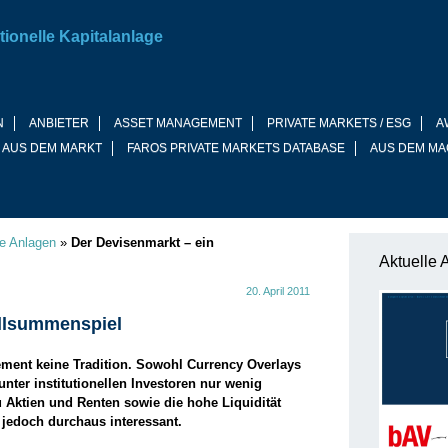
tionelle Kapitalanlage
N
ANBIETER
ASSET MANAGEMENT
PRIVATE MARKETS / ESG
A
 AUS DEM MARKT
FAROS PRIVATE MARKETS DATABASE
AUS DEM MA
ve Anlagen
»
Der Devisenmarkt – ein
Aktuelle 
20. April 2011
ullsummenspiel
ent keine Tradition. Sowohl Currency Overlays
ter institutionellen Investoren nur wenig
zu Aktien und Renten sowie die hohe Liquidität
jedoch durchaus interessant.