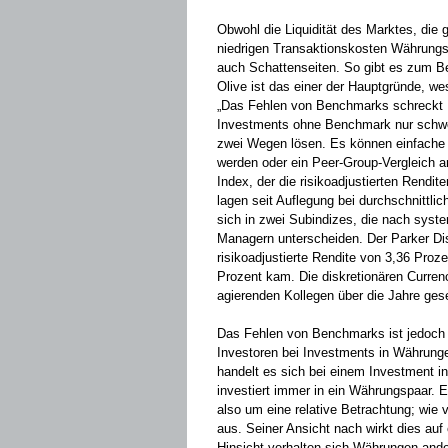
Obwohl die Liquidität des Marktes, die 
niedrigen Transaktionskosten Währungsi
auch Schattenseiten. So gibt es zum 
Olive ist das einer der Hauptgründe, w
„Das Fehlen von Benchmarks schreckt I
Investments ohne Benchmark nur schwer
zwei Wegen lösen. Es können einfache
werden oder ein Peer-Group-Vergleich an
Index, der die risikoadjustierten Rendi
lagen seit Auflegung bei durchschnittlic
sich in zwei Subindizes, die nach syste
Managern unterscheiden. Der Parker Disc
risikoadjustierte Rendite von 3,36 Proz
Prozent kam. Die diskretionären Curre
agierenden Kollegen über die Jahre ge
Das Fehlen von Benchmarks ist jedoch l
Investoren bei Investments in Währunge
handelt es sich bei einem Investment 
investiert immer in ein Währungspaar. 
also um eine relative Betrachtung; wie 
aus. Seiner Ansicht nach wirkt dies auf
Hinsicht verhalten sich Währungen and