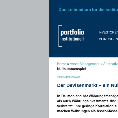
Das Leitmedium für die institu
INVESTORE
MEINUNGEN
Home
»
Asset Management
»
Alternati
Nullsummenspiel
Alternative Anlagen
Der Devisenmarkt – ein N
In Deutschland hat Währungsmanagem
als auch Währungsinvestments sind un
verbreitet. Ihre geringe Korrelation 
machen Währungen als Asset-Klasse 