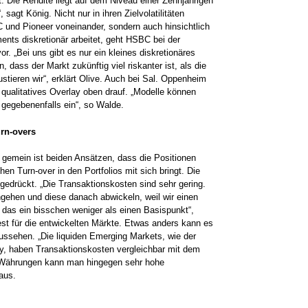
 Die Rendite liegt auf dem Niveau­ einer Zehnjährigen
sagt König. Nicht nur in ihren Zielvolatilitäten
 und Pioneer voneinander, sondern auch hinsichtlich
ents diskretionär arbeitet, geht HSBC bei der
 „Bei uns gibt es nur ein kleines diskretionäres
dass der Markt zukünftig viel riskanter ist, als die
stieren wir“, erklärt Olive. Auch bei Sal. Oppenheim
 qualitatives­ Overlay oben drauf. „Modelle können
r gegebenenfalls ein“, so Walde.
rn-overs
 gemein ist beiden Ansätzen,­ dass die Positionen
n­ Turn-over in den Portfolios mit sich bringt. Die
edrückt. „Die Transaktionskosten sind sehr gering.
ngehen und diese danach abwickeln, weil wir einen
das ein bisschen weniger als einen Basispunkt“,
est für die entwickelten Märkte. Etwas anders kann es
sehen. „Die liquiden­ Emerging­ Markets, wie der
y, haben Transaktionskosten vergleichbar mit dem
en Währungen kann man hingegen sehr hohe
aus.