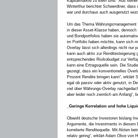
Kapitalmärkte zu klein sind.“ Aus sein
Winterthur berichtet Schwerdtner, dass
war und durchaus auch ausgenutzt wur
Um das Thema Währungsmanagement kom
in dieser Asset-Klasse haben, dennoch n
und Bondportfolios haben sie automatis
im Portfolio haben möchte, kann sich m
Overlay lässt sich allerdings nicht nur
kann auch aktiv zur Renditesteigerung 
entsprechendes Risikobudget zur Verfü
kann eine Ertragsquelle sein. Die Stu
gezeigt, dass ein konventionelles Over
Prozent Rendite bringen kann“, erklärt
egal ob passiv oder aktiv genutzt, in De
viel über Währungs-Overlay nachgedacht
aber leider noch ziemlich am Anfang“, b
_Geringe Korrelation und hohe Liquid
Obwohl deutsche Investoren bislang Inv
Argumente, die Investments in diesem B
korrelierte Rendite­quelle. Mit Aktien bet
relativ gering“, erklärt Adam Olive von