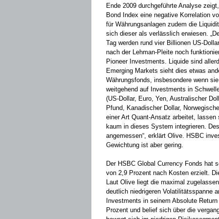
Ende 2009 durchgeführte Analyse zeig
Bond Index eine negative Korrelation von
für Währungsanlagen zudem die Liquidit
sich dieser als verlässlich erwiesen. „
Tag werden rund vier Billionen US-Dolla
nach der Lehman-Pleite noch funktioni
Pioneer Investments. Liquide­ sind allerd
Emerging Markets sieht dies etwas and
Währungsfonds, insbesondere wenn sie 
weitgehend auf Investments in Schwell
(US-Dollar, Euro,­ Yen, Australischer Do
Pfund, Kanadischer Dollar, Norwegisc
einer Art Quant-Ansatz arbeitet, lassen
kaum in dieses System integrieren. Des
angemessen“, erklärt Olive. HSBC inve
Gewichtung ist aber gering.
Der HSBC Global Currency Fonds hat se
von 2,9 Prozent nach Kosten erzielt. Die
Laut Olive liegt die maximal zugelassen
deutlich niedrigeren Volatilitätsspanne
Investments in seinem Absolute Return 
Prozent und belief sich über die vergan