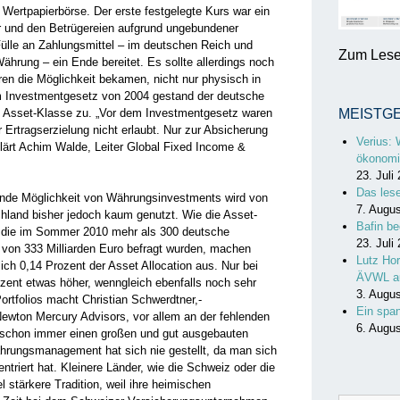
r Wertpapierbörse. Der erste­ festgelegte Kurs war ein
und den Betrügereien aufgrund ungebundener
Fülle an Zahlungsmittel – im deutschen Reich und
Zum Lesen
ährung – ein Ende bereitet. Es sollte allerdings noch
ren die Möglichkeit bekamen, nicht nur physisch in
m Investmentgesetz von 2004 gestand der deutsche
 Asset-Klasse zu. „Vor dem Investmentgesetz waren
MEISTG
Ertragserzielung nicht erlaubt. Nur zur Absicherung
Verius: 
klärt Achim Walde, Leiter Global Fixed Income &
ökonomi
23. Juli
Das les
ende Möglichkeit von Währungsinvestments wird von
7. Augu
schland bisher jedoch kaum genutzt. Wie die Asset-
Bafin be
für die im Sommer 2010 mehr als 300 deutsche
23. Juli
von 333 Milliarden Euro befragt wurden, machen
Lutz Hor
ch 0,14 Prozent der Asset Allocation aus. Nur bei
ÄVWL a
ozent etwas höher, wenngleich ebenfalls noch sehr
3. Augu
ortfolios macht Christian Schwerdtner,­
Ein spa
Newton Mercury Advisors, vor allem an der fehlenden
6. Augu
n schon immer einen großen und gut ausgebauten
hrungsmanagement hat sich nie gestellt, da man sich
triert hat. Kleinere Länder, wie die Schweiz oder die
 stärkere Tradition, weil ihre heimischen