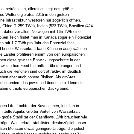
al beträchtlich, allerdings liegt das größte
des Weltenergierates 2015 in den großen
e Infrastrukturinvestoren nur zögerlich öffnen,
, China (1.259 TWh), Indien (523 TWh), Brasilien (424
llt daher vor allem Norwegen mit 165 TWh eine
roßen Teich findet man in Kanada sogar ein Potenzial
n mit 1,7 TWh pro Jahr das Potenzial fast
l bei der Wasserkraft kann Kühne in ausgewählten
e Länder profitieren enorm von den europäischen
ben diese gewisse Entwicklungsschritte in der
sweise fixe Feed-In-Tariffs – übersprungen und
uch die Renditen sind dort attraktiv, im deutlich
ehen aber auch höhere Risiken. Als größtes
nsbesondere das jeweilige Länderrisiko. Denn die
haben oftmals europäischen Background.
ea Life, Tochter der Bayerischen, letztlich in
mittelte Aquila. Großer Vorteil von Wasserkraft
 große Stabilität der Cashflows. „Wir brauchen wie
träge. Wasserkraft stabilisiert diesbezüglich unser
eißen Monaten etwas geringere Erträge, die jedoch