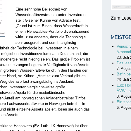
Eine sehr hohe Beliebtheit von
Wasserkraftinvestments unter Investoren
Zum Lesen
stellt Giselher Kühne von Advace fest.
„Grund ist zum Einen, dass Wasserkraft in
einem Renewables-Portfolio diversifizierend
wirkt, zum anderen, dass die Technologie
MEISTG
sehr ausgereift und somit langfristig
Verius: 
iebtheit der Technologie bei Investoren in einem
ökonomi
möglichen Investitionsvolumina in Deutschland, die
23. Juli
ndenergie recht niedrig seien. Das große Problem ist
Das les
n Voraussetzungen begrenzte Verfügbarkeit von Assets.
7. Augu
en größeren Wasserkraftwerke oft in den Händen der
Bafin be
rivater Hand, so Kühne. „Anreize zum Verkauf gibt es
23. Juli
 Weg deshalb fast zwangsläufig ins Ausland.
Lutz Hor
chen Investoren vergleichsweise große
ÄVWL a
elsweise Aquila für die niederländische
3. Augu
n Anteil am norwegischen Anlagenbetreiber Tinfos
Ein spa
nere Laufwasserkraftwerke in Norwegen betreibt. In
6. Augu
und nicht einzelne Assets abzielt, lösen sie auch das
inen Assets.
skirche Hannovers (Ev. Luth. LK Hannover) ist über