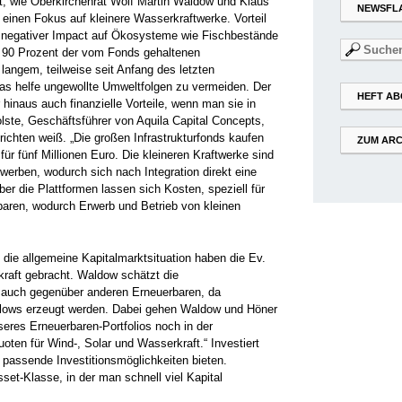
rt, wie Oberkirchenrat Wolf Martin Waldow und Klaus
NEWSFL
 einen Fokus auf kleinere Wasserkraftwerke. Vorteil
n negativer Impact auf Ökosysteme wie Fischbestände
Suchen
 90 Prozent der vom Fonds gehaltenen
nach:
langem, teilweise seit Anfang des letzten
das helfe ungewollte Umweltfolgen zu vermeiden. Der
HEFT AB
 hinaus auch finanzielle Vorteile, wenn man sie in
Holste, Geschäftsführer von Aquila Capital Concepts,
ichten weiß. „Die großen Infrastrukturfonds kaufen
ZUM ARC
 für fünf Millionen Euro. Die kleineren Kraftwerke sind
werben, wodurch sich nach Integration direkt eine
Über die Plattformen lassen sich Kosten, speziell für
paren, wodurch Erwerb und Betrieb von kleinen
die allgemeine Kapitalmarktsituation haben die Ev.
aft gebracht. Waldow schätzt die
t auch gegenüber anderen Erneuerbaren, da
flows erzeugt werden. Dabei gehen Waldow und Höner
seres Erneuerbaren-Portfolios noch in der
ten für Wind-, Solar und Wasserkraft.“ Investiert
 passende Investitionsmöglichkeiten bieten.
set-Klasse, in der man schnell viel Kapital