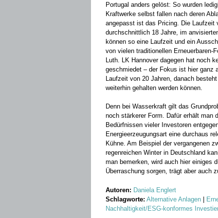
Portugal anders gelöst: So wurden ledigl
Kraftwerke selbst fallen nach deren Ab
angepasst ist das Pricing. Die Laufzeit v
durchschnittlich 18 Jahre, im anvisierte
können so eine Laufzeit und ein Ausschüt
von vielen traditionellen Erneuerbaren-
Luth. LK Hannover dagegen hat noch ke
geschmiedet – der Fokus ist hier ganz 
Laufzeit von 20 Jahren, danach besteht 
weiterhin gehalten werden können.
Denn bei Wasserkraft gilt das Grundprobl
noch stärkerer Form. Dafür erhält man 
Bedürfnissen vieler Investoren entgege
Energieerzeugungsart eine durchaus relev
Kühne. Am Beispiel der vergangenen zw
regenreichen Winter in Deutschland kan
man bemerken, wird auch hier einiges du
Überraschung sorgen, trägt aber auch z
Autoren:
Daniela Englert
Schlagworte:
Alternative Anlagen
|
Ern
Nachhaltigkeit/ESG-konformes Investie