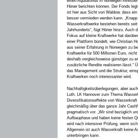
einen Aquilafonds in Norwegen investie
Höner berichten können. Der Fonds legt
ist hier aus Sicht von Waldow, dass ei
besser vermieden werden kann. „Knapp
Wasserkraftwerke bestehen bereits seit 
Jahrhunderts“, fügt Höner hinzu. Auch 
Fokus auf kleine Kraftwerke hat darüber
einer Plattform bündelt, wie Christian 
aus seiner Erfahrung in Norwegen zu ber
Kraftwerke für 500 Millionen Euro, nicht
deshalb vergleichsweise günstiger zu er
zusätzliche Rendite realisieren lässt.“ 
das Management und die Struktur, eins
Kraftwerken noch interessanter wird.
Nachhaltigkeitsüberlegungen, aber auch 
Luth. LK Hannover zum Thema Wasserkr
Diversifikationseffekte von Wasserkraf
gleichmäßig über das ganze Jahr Cash
pragmatisch vor. „Wir sind bezüglich un
Aufbauphase und haben keine festen Quo
wird nach intensiver Prüfung, wenn sich
Allgemein ist auch Wasserkraft keine As
unterbringen kann.