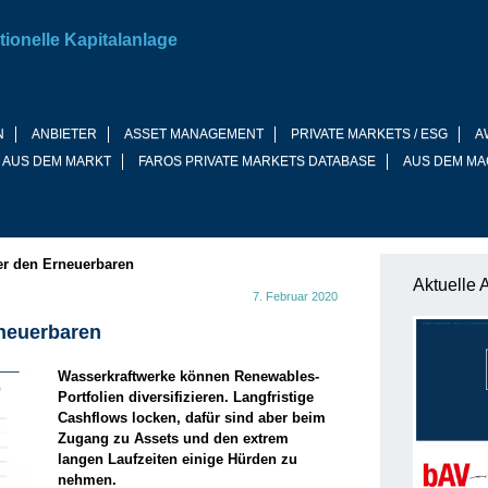
tionelle Kapitalanlage
N
ANBIETER
ASSET MANAGEMENT
PRIVATE MARKETS / ESG
A
 AUS DEM MARKT
FAROS PRIVATE MARKETS DATABASE
AUS DEM MA
ter den Erneuerbaren
Aktuelle 
7. Februar 2020
rneuerbaren
Wasserkraftwerke können Renewables-
Portfolien diversifizieren. Langfristige
Cashflows locken, dafür sind aber beim
Zugang zu Assets und den extrem
langen Laufzeiten einige Hürden zu
nehmen.