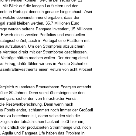
lichen werden können, welche bei sechs der 21
Mit Blick auf die langen Laufzeiten und den
nts in Portugal dennoch genauer hingeschaut. Zwei
n, welche übereinstimmend ergaben, dass die
gal stabil bleiben werden. 35,7 Millionen Euro
rage wurden seitens Pangaea investiert, 15 Millionen
Erwerb eines zweiten Portfolios und eventuellen
rategische Ziel, auch in Portugal eine Plattform mit
gen aufzubauen. Um den Strompreis abzusichern
ige Verträge direkt mit der Strombörse geschlossen.
Verträge hätten machen wollen. Der Vertrag direkt
s Ertrag, dafür fühlen wir uns in Puncto Sicherheit
asserkraftinvestments einen Return von acht Prozent
ergleich zu anderen Erneuerbaren Energien entsteht
 über 80 Jahren. Denn somit übersteigen sie den
und ganz sicher den von Infrastruktur-Fonds.
die Restwertberechnung. Denn wenn nach
des Fonds endet, schlummert noch immer der Großteil
ser zu berechnen ist, daran scheiden sich die
üglich der tatsächlichen Laufzeit fließt hier ein,
hinsichtlich der produzierten Strommenge und, noch
. Aquila und Pangaea Life haben das Problem in