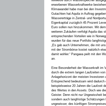
teilweise durch Wasserspeicher ausgeg
erworbenen Wasserkraftwerke bestehen. 
Klimawandel habe man bei den Investme
Gutachten hat Aquila in Auftrag gegebe
Wassererträge in Zentral- und Nordportu
Eigenkapital zuzüglich 45 Prozent Leve
Euro sollen nun hinzukommen. Mit dem 
weiteren Zukäufen verfolgt Aquila das st
entsprechenden Vorteilen wie in Norwe
wurden für das neue Portfolio langfrist
„Es gab auch Unternehmen, die mit uns 
mit der Strombörse kostet natürlich etwa
damit wohler.“ Pangaea peilt mit den W
an.
Eine Besonderheit der Wasserkraft im V
durch die extrem langen Laufzeiten von
Anlagehorizont der meisten Investoren 
Entsprechend bedeutsam wird dadurch 
beispielsweise 20 Jahren die Laufzeit 
des Wertes in den Assets. Doch wie die
Geister. Denn nicht nur Ungewissheit bez
sondern auch langfristige Schätzungen 
ungewisser, des künftigen Strompreises