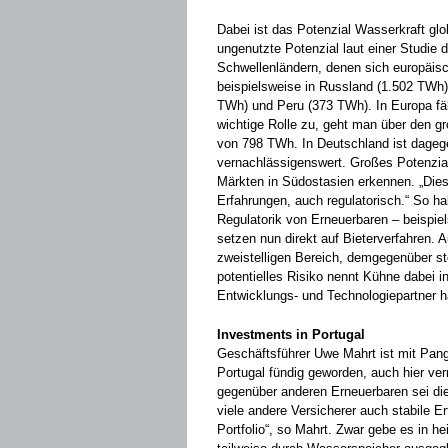
Dabei ist das Potenzial Wasserkraft glob
ungenutzte Potenzial laut einer Studie 
Schwellenländern, denen sich europäisch
beispielsweise in Russland (1.502 TWh)
TWh) und Peru (373 TWh). In Europa fä
wichtige Rolle zu, geht man über den g
von 798 TWh. In Deutschland ist dagege
vernachlässigenswert. Großes Potenzia
Märkten in Südostasien erkennen. „Dies
Erfahrungen, auch regulatorisch.“ So ha
Regulatorik von Erneuerbaren – beispiel
setzen nun direkt auf Bieterverfahren. A
zweistelligen Bereich, demgegenüber st
potentielles Risiko nennt Kühne dabei i
Entwicklungs- und Technologiepartner 
Investments in Portugal
Geschäftsführer Uwe Mahrt ist mit Panga
Portugal fündig geworden, auch hier ver
gegenüber anderen Erneuerbaren sei die
viele andere Versicherer auch stabile Er
Portfolio“, so Mahrt. Zwar gebe es in h