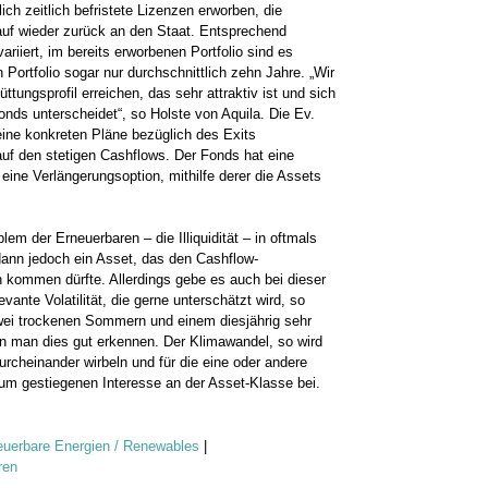
ich zeitlich befristete Lizenzen erworben, die
lauf wieder zurück an den Staat. Entsprechend
ariiert, im bereits erworbenen Portfolio sind es
n Portfolio sogar nur durchschnittlich zehn Jahre. „Wir
tungsprofil erreichen, das sehr attraktiv ist und sich
Fonds unterscheidet“, so Holste von Aquila. Die Ev.
ine konkreten Pläne bezüglich des Exits
auf den stetigen Cashflows. Der Fonds hat eine
eine Verlängerungsoption, mithilfe derer die Assets
em der Erneuerbaren – die Illiquidität – in oftmals
dann jedoch ein Asset, das den Cashflow-
n kommen dürfte. Allerdings gebe es auch bei dieser
ante Volatilität, die gerne unterschätzt wird, so
ei trockenen Sommern und einem diesjährig sehr
n man dies gut erkennen. Der Klimawandel, so wird
rcheinander wirbeln und für die eine oder andere
um gestiegenen Interesse an der Asset-Klasse bei.
euerbare Energien / Renewables
|
ren