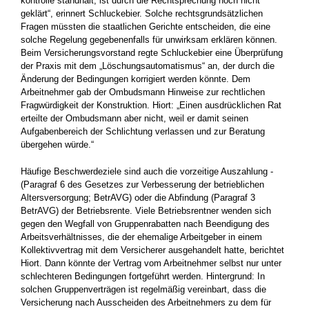
kontrolle standhält, ist durch die Rechtsprechung noch nicht
geklärt“, erinnert Schluckebier. Solche rechtsgrundsätzlichen
Fragen müssten die staatlichen Gerichte entscheiden, die eine
solche Regelung gegebenenfalls für unwirksam erklären können.
Beim Versicherungsvorstand regte Schluckebier eine Überprüfung
der ­Praxis mit dem „Löschungsautomatismus“ an, der durch die
Änderung der Bedingungen korrigiert werden könnte. Dem
Arbeitnehmer gab der Ombudsmann Hinweise zur rechtlichen
Fragwürdigkeit der Konstruktion. Hiort: „Einen ausdrücklichen Rat
erteilte der Ombudsmann aber nicht, weil er damit seinen
Aufgabenbereich der Schlichtung verlassen und zur Beratung
übergehen würde.“
Häufige Beschwerdeziele sind auch die vorzeitige Auszahlung ­
(Paragraf 6 des Gesetzes zur Verbesserung der betrieblichen
Altersversorgung; BetrAVG) oder die Abfindung (Paragraf 3
BetrAVG) der Betriebsrente. Viele Betriebsrentner wenden sich
gegen den ­Wegfall von Gruppenrabatten nach Beendigung des
Arbeitsverhältnisses, die der ehemalige Arbeitgeber in einem
Kollektivvertrag mit dem Versicherer ausgehandelt hatte, berichtet
Hiort. Dann könnte der Vertrag vom Arbeitnehmer selbst nur unter
schlechteren ­Bedingungen fortgeführt werden. Hintergrund: In
solchen Gruppen­verträgen ist regelmäßig vereinbart, dass die
Versicherung nach Ausscheiden des Arbeitnehmers zu dem für