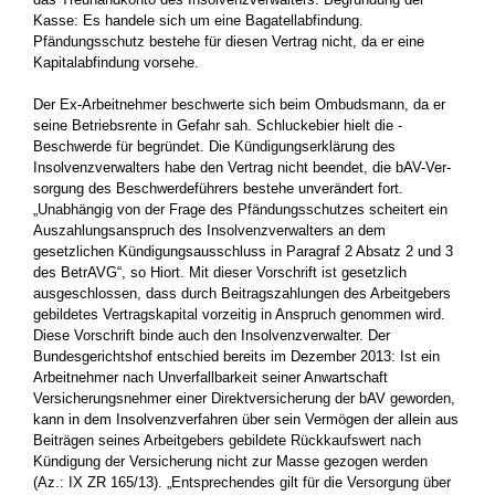
Kasse: Es handele sich um eine Bagatellabfindung.
Pfändungsschutz bestehe für diesen Vertrag nicht, da er eine
Kapitalabfindung vorsehe.
Der Ex-Arbeitnehmer beschwerte sich beim Ombudsmann, da er
seine Betriebsrente in Gefahr sah. Schluckebier hielt die ­
Beschwerde für begründet. Die Kündigungserklärung des
Insolvenzverwalters habe den Vertrag nicht beendet, die bAV-Ver­
sorgung des Beschwerdeführers bestehe unverändert fort.
„Unabhängig von der Frage des Pfändungsschutzes scheitert ein
Auszahlungsanspruch des Insolvenzverwalters an dem
gesetzlichen Kündigungsausschluss in Paragraf 2 Absatz 2 und 3
des BetrAVG“, so Hiort. Mit dieser Vorschrift ist gesetzlich
ausgeschlossen, dass durch ­Beitragszahlungen des Arbeitgebers
gebildetes Vertragskapital vorzeitig in Anspruch genommen wird.
Diese Vorschrift binde auch den Insolvenzverwalter. Der
Bundesgerichtshof entschied bereits im Dezember 2013: Ist ein
Arbeitnehmer nach Unverfallbarkeit ­seiner Anwartschaft
Versicherungsnehmer einer Direktversicherung der bAV geworden,
kann in dem Insolvenzverfahren über sein Vermögen der allein aus
Beiträgen seines Arbeitgebers gebildete Rückkaufswert nach
Kündigung der Versicherung nicht zur Masse gezogen werden
(Az.: IX ZR 165/13). „Entsprechendes gilt für die Versorgung über