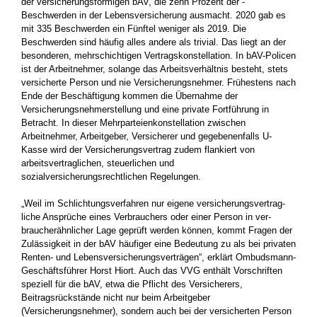
der versicherungsförmigen bAV, die zehn Prozent der ­
Beschwerden in der Lebensversicherung ausmacht. 2020 gab es
mit 335 ­Beschwerden ein Fünftel weniger als 2019. Die
Beschwerden sind häufig alles andere als trivial. Das liegt an der
besonderen, ­mehrschichtigen Vertragskonstellation. In bAV-Policen
ist der ­Arbeitnehmer, solange das Arbeitsverhältnis besteht, stets
ver­sicherte Person und nie Versicherungsnehmer. Frühestens nach
Ende der Beschäftigung kommen die Übernahme der
Versicherungsnehmerstellung und eine private Fortführung in
Betracht. In dieser Mehrparteienkonstellation zwischen
Arbeitnehmer, ­Arbeitgeber, Versicherer und gegebenenfalls U-
Kasse wird der ­Versicherungsvertrag zudem flankiert von
arbeitsvertraglichen, steuerlichen und
sozialversicherungsrechtlichen Regelungen.
„Weil im Schlichtungsverfahren nur eigene versicherungsvertrag­
liche Ansprüche eines Verbrauchers oder einer Person in ver­
braucherähnlicher Lage geprüft werden können, kommt Fragen der
Zulässigkeit in der bAV häufiger eine Bedeutung zu als bei ­privaten
Renten- und Lebensversicherungsverträgen“, erklärt ­Ombudsmann-
Geschäftsführer Horst Hiort. Auch das VVG enthält Vorschriften
speziell für die bAV, etwa die Pflicht des Versicherers,
Beitragsrückstände nicht nur beim Arbeitgeber
(Versicherungsnehmer), sondern auch bei der versicherten Person