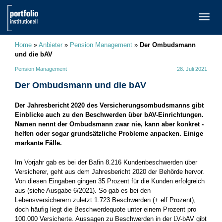
TOGG
NAVI
Home
»
Anbieter
»
Pension Management
»
Der Ombudsmann
und die bAV
Pension Management
28. Juli 2021
Der Ombudsmann und die bAV
Der Jahresbericht 2020 des Versicherungsombudsmanns gibt
Einblicke auch zu den Beschwerden über bAV-Einrichtungen.
­Namen nennt der Ombudsmann zwar nie, kann aber konkret ­
helfen oder sogar grundsätzliche Probleme anpacken. Einige
markante Fälle.
Im Vorjahr gab es bei der Bafin 8.216 Kundenbeschwerden über
Versicherer, geht aus dem Jahresbericht 2020 der Behörde hervor.
Von diesen Eingaben gingen 35 Prozent für die Kunden erfolgreich
aus (siehe Ausgabe 6/2021). So gab es bei den
Lebensversicherern zuletzt 1.723 Beschwerden (+ elf Prozent),
doch häufig liegt die Beschwerdequote unter einem Prozent pro
100.000 Versicherte. Aussagen zu Beschwerden in der LV-bAV gibt