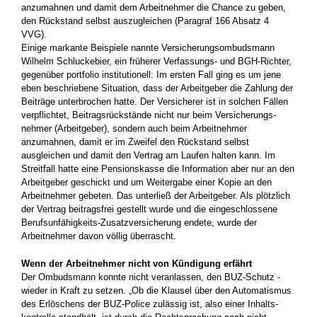
anzumahnen und damit dem Arbeitnehmer die Chance zu geben,
den Rückstand selbst auszugleichen (Paragraf 166 Absatz 4
VVG).
Einige markante Beispiele nannte Versicherungsombudsmann
Wilhelm Schluckebier, ein früherer Verfassungs- und BGH-­Richter,
gegenüber portfolio institutionell: Im ersten Fall ging es um jene
eben beschriebene Situation, dass der Arbeitgeber die Zahlung der
Beiträge unterbrochen hatte. Der Versicherer ist in solchen Fällen
verpflichtet, Beitragsrückstände nicht nur beim Versicherungs­
nehmer (Arbeitgeber), sondern auch beim Arbeitnehmer
anzumahnen, damit er im Zweifel den Rückstand selbst
ausgleichen und damit den Vertrag am Laufen halten kann. Im
Streitfall hatte eine Pensionskasse die Information aber nur an den
Arbeitgeber geschickt und um Weitergabe einer Kopie an den
Arbeitnehmer ­gebeten. Das unterließ der Arbeitgeber. Als plötzlich
der Vertrag beitragsfrei gestellt wurde und die eingeschlossene
Berufsunfähigkeits-Zusatzversicherung endete, wurde der
Arbeitnehmer davon völlig überrascht.
Wenn der Arbeitnehmer nicht von Kündigung erfährt
Der Ombudsmann konnte nicht veranlassen, den BUZ-Schutz ­
wieder in Kraft zu setzen. „Ob die Klausel über den Automatismus
des Erlöschens der BUZ-Police zulässig ist, also einer Inhalts­