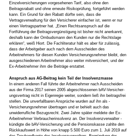
Einzelversicherungen vorgesehenen Tarif, also ohne den
Beitragsrabatt und ohne erneute Risikoprüfung, fortgeführt werden
kann. Ein Grund für den Rabatt dürfte sein, dass die
Vertragsverwaltung für den Versicherer einfacher ist, wenn er nur
einen Vertragspartner hat. „Einen Rechtsanspruch auf die
Fortführung der Beitragsvergünstigung ist bisher nicht anerkannt,
deshalb kann der Ombudsmann den ­Kunden nur die Rechtslage
erklären“, weiß Hiort. Die Fachliteratur hält es aber für zulässig,
dass der Arbeitgeber auch nach dem ­Ausscheiden des
Arbeitnehmers für diesen Kunden Versicherungsnehmer bleibt, den
ausgeschiedenen Arbeitnehmer also weiter mitversichert, und der
Ex-Arbeitnehmer ihm die Beiträge erstattet.
Anspruch aus AG-Beitrag kein Teil der Insolvenzmasse
In einem anderen Fall führte der Arbeitnehmer nach Ausscheiden
aus der Firma 2017 seinen 2005 abgeschlossenen bAV-Versicher­
ungsvertrag nicht in Eigenregie weiter, sondern ließ ihn beitragsfrei
stellen. Die unverfallbaren Ansprüche wurden auf ihn als ­
Versicherungsnehmer übertragen und er behielt auch das
unwiderrufliche Bezugsrecht. Zwei Jahre später meldete der Ex-
Arbeitnehmer Verbraucherinsolvenz an. Der Insolvenzverwalter ­
kündigte die bAV-Versicherung und die Pensionskasse zahlte den
Rückkaufswert in Höhe von knapp 5.500 Euro zum 1. Juli 2019 auf
das ­Treuhandkonto des Insolvenzverwalters. Begründung der