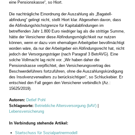
eine Pensionskasse“, so Hiort.
Die nachträgliche Einordnung der Auszahlung als „Bagatell­
abfindung“ gelingt nicht, stellt Hiort klar. Abgesehen davon, dass
die Abfindungshöchstgrenze für Kapitalabfindungen im
betreffenden Jahr 1.800 Euro niedriger lag als die strittige Summe,
hätte der Versicherer diese Abfindungsmöglichkeit nur nutzen
können, wenn er dazu vom ehemaligen Arbeitgeber bevollmächtigt
worden wäre, da nur der Arbeitgeber ein Abfindungsrecht hat, nicht
jedoch der Versorgungsträger (nach Paragraf 3 BetrAVG). Eine
solche ­Vollmacht lag nicht vor. „Wir haben daher die
Pensionskasse ­verpflichtet, den Versicherungsvertrag des
Beschwerdeführers fortzuführen, ohne die Auszahlungskündigung
des ­Insolvenzverwalters zu berücksichtigen“, so Schluckebier. Er
entschied den Fall gegen den Versicherer verbindlich (Az.:
15625/2019).
Autoren:
Detlef Pohl
Schlagworte:
Betriebliche Altersversorgung (bAV)
|
Lebensversicherung
In Verbindung stehende Artikel:
Startschuss für Sozialpartnermodell