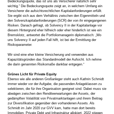
Bedeckungsquote, das ist uns als Versicherer natürlich sehr
wichtig.“ Die Bedeckungsquote zeigt an, in welchem Umfang ein
Versicherer die aufsichtsrechtlichen Kapitalanforderungen erfüllt.
Sie ergibt sich aus dem Verhältnis zwischen den Eigenmitteln und
den Solvenzkapitalanforderungen (SCR) der von ihr eingegangenen
Risiken. Danach gefragt, ob Solvency II in der Kapitalanlage vor
diesem Hintergrund eher hilfreich oder eher hinderlich ist wie ein
Bremsklotz, antwortet die Portfoliomanagerin diplomatisch: „Wo
uns Solvency II auf jeden Fall hilft, ist bei der Ermittlung der
Risikoparameter.
Wir sind eine eher kleine Versicherung und verwenden aus
Kapazitätsgründen das Standardmodell der Aufsicht. Ich nehme
die darin genannten Risikomaße dankbar entgegen.“
Grünes Licht für Private Equity
Ebenso wie alle anderen Großanleger steht auch Kathrin Schmidt
immer wieder vor der Aufgabe, die passenden Anlageklassen zu
selektieren, die für ihre Organisation geeignet sind. Dabei muss sie
abwägen zwischen den Renditeerwartungen der Assets, der
gedämpften Volatilität von Privatmarktanlagen und ihrem Beitrag
zur Diversifikation gegenüber den vorhandenen Assets. Als
Schmidt im Jahr 2020 zur GVV kam, hatte man dort bereits
Immobilien, Private Debt und Infrastruktur allokiert. 2022 stiegen