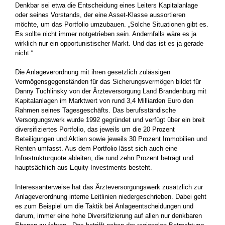
Denkbar sei etwa die Entscheidung eines Leiters Kapitalanlage
oder seines Vorstands, der eine Asset-Klasse aussortieren
möchte, um das Portfolio umzubauen. „Solche Situationen gibt es.
Es sollte nicht immer notgetrieben sein. Andernfalls wäre es ja
wirklich nur ein opportunistischer Markt. Und das ist es ja gerade
nicht.“
Die Anlageverordnung mit ihren gesetzlich zulässigen
Vermögensgegenständen für das Sicherungsvermögen bildet für
Danny Tuchlinsky von der Ärzteversorgung Land Brandenburg mit
Kapitalanlagen im Marktwert von rund 3,4 Milliarden Euro den
Rahmen seines Tagesgeschäfts. Das berufsständische
Versorgungswerk wurde 1992 gegründet und verfügt über ein breit
diversifiziertes Portfolio, das jeweils um die 20 Prozent
Beteiligungen und Aktien sowie jeweils 30 Prozent Immobilien und
Renten umfasst. Aus dem Portfolio lässt sich auch eine
Infrastrukturquote ableiten, die rund zehn Prozent beträgt und
hauptsächlich aus Equity-Investments besteht.
Interessanterweise hat das Ärzteversorgungswerk zusätzlich zur
Anlageverordnung interne Leitlinien niedergeschrieben. Dabei geht
es zum Beispiel um die Taktik bei Anlageentscheidungen und
darum, immer eine hohe Diversifizierung auf allen nur denkbaren