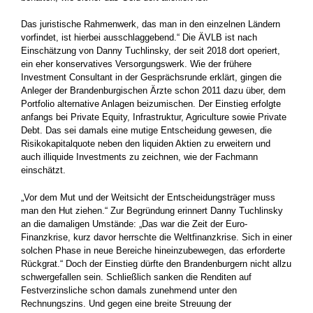
Das juristische Rahmenwerk, das man in den einzelnen Ländern
vorfindet, ist hierbei ausschlaggebend.“ Die ÄVLB ist nach
Einschätzung von Danny Tuchlinsky, der seit 2018 dort operiert,
ein eher konservatives Versorgungswerk. Wie der frühere
Investment Consultant in der Gesprächsrunde erklärt, gingen die
Anleger der Brandenburgischen Ärzte schon 2011 dazu über, dem
Portfolio alternative Anlagen beizumischen. Der Einstieg erfolgte
anfangs bei Private Equity, Infrastruktur, Agriculture sowie Private
Debt. Das sei damals eine mutige Entscheidung gewesen, die
Risikokapitalquote neben den liquiden Aktien zu erweitern und
auch illiquide Investments zu zeichnen, wie der Fachmann
einschätzt.
„Vor dem Mut und der Weitsicht der Entscheidungsträger muss
man den Hut ziehen.“ Zur Begründung erinnert Danny Tuchlinsky
an die damaligen Umstände: „Das war die Zeit der Euro-
Finanzkrise, kurz davor herrschte die Weltfinanzkrise. Sich in einer
solchen Phase in neue Bereiche hineinzubewegen, das erforderte
Rückgrat.“ Doch der Einstieg dürfte den Brandenburgern nicht allzu
schwergefallen sein. Schließlich sanken die Renditen auf
Festverzinsliche schon damals zunehmend unter den
Rechnungszins. Und gegen eine breite Streuung der