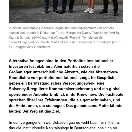
In einem Roundtable-Gespräch, organisiert und durchgeführt von portfolio
institutionell, beschritt Redakteur Tobias Bürger mit Danny Tuchlinsky (ÄVLB),
Kathrin Schmidt (GVV) und Kai Wottawah (Franklin Templeton) den
Entwicklungspfad bei Private Market Assets der beteiligten Großanleger (v. l. n.
r.). Fotograf: Alex Habermehl.
Alternative Anlagen sind in den Portfolios institutioneller
Investoren fest etabliert. Aber natürlich setzen die
Großanleger unterschiedliche Akzente, wie der Alternatives-
Roundtable von portfolio institutionell zeigt. Im Gespräch
geben ein berufsständisches Versorgungswerk, eine
Solvency-II-regulierte Kommunalversicherung und ein global
operierender Anbieter Einblick in ihr Know-how. Die Fachleute
sprechen über ihre Erfahrungen, die sie gemacht haben, und
die Ambitionen, die sie hegen. Das gemeinsame Motto könnte
lauten: Der Weg ist das Ziel.
In den vergangenen zwei Dekaden gab es wohl kaum ein Thema,
das die institutionelle Kapitalanlage in Deutschland inhaltlich so