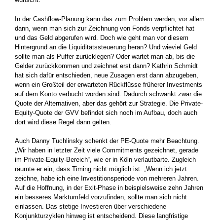
In der Cashflow-Planung kann das zum Problem werden, vor allem
dann, wenn man sich zur Zeichnung von Fonds verpflichtet hat
und das Geld abgerufen wird. Doch wie geht man vor diesem
Hintergrund an die Liquiditätssteuerung heran? Und wieviel Geld
sollte man als Puffer zurücklegen? Oder wartet man ab, bis die
Gelder zurückkommen und zeichnet erst dann? Kathrin Schmidt
hat sich dafür entschieden, neue Zusagen erst dann abzugeben,
wenn ein Großteil der erwarteten Rückflüsse früherer Investments
auf dem Konto verbucht worden sind. Dadurch schwankt zwar die
Quote der Alternativen, aber das gehört zur Strategie. Die Private-
Equity-Quote der GVV befindet sich noch im Aufbau, doch auch
dort wird diese Regel dann gelten.
Auch Danny Tuchlinsky schenkt der PE-Quote mehr Beachtung.
„Wir haben in letzter Zeit viele Commitments gezeichnet, gerade
im Private-Equity-Bereich“, wie er in Köln verlautbarte. Zugleich
räumte er ein, dass Timing nicht möglich ist. „Wenn ich jetzt
zeichne, habe ich eine Investitionsperiode von mehreren Jahren.
Auf die Hoffnung, in der Exit-Phase in beispielsweise zehn Jahren
ein besseres Marktumfeld vorzufinden, sollte man sich nicht
einlassen. Das stetige Investieren über verschiedene
Konjunkturzyklen hinweg ist entscheidend. Diese langfristige