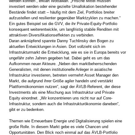
werden können“, erklärt Wottawah. „Frische Mittel müssen
investiert werden oder eine gezielte Umallokation bestehender
Bestände findet statt – häufig mit dem Ziel, Portfolios breiter
aufzustellen und resilienter gegenüber Marktzyklen zu machen.“
Ein gutes Beispiel sei die GVV, die ihr Private-Equity-Portfolio
konsequent weiterentwickle, um langfristig stabile Renditen mit
attraktiven Diversifikationseffekten zu verbinden.
Daran anknüpfend spannte Danny Tuchlinsky den Bogen zu
aktuellen Entwicklungen in Asien. Dort vollzieht sich im
Infrastrukturmarkt die Entwicklung, wie es sie in Europa bereits vor
ungefähr zehn Jahren gegeben hat. Dabei geht es um das
Aufkommen neuer Akteure. „Neben den marktbeherrschenden
Generalisten, mit denen institutionelle Anleger in asiatische
Infrastruktur investieren, betreten vermehrt Asset Manager den
Markt, die aufgrund ihrer Größe agiler handeln und verstärkt
Plattformökonomien nutzen“, sagt der ÄVLB-Referent, der diese
Investments als eine Mischung aus Infrastruktur und Private
Equity einordnet. „Wir konzentrieren uns nicht nur auf Core-
Infrastruktur, sondern auch die Infrastrukturökonomie daneben“,
gibt er zu bedenken.
Themen wie Erneuerbare Energie und Digitalisierung spielen eine
große Rolle. In diesem Markt gebe es viele Chancen und
Opportunitäten. Den Blick noch einmal auf das ÄVLB-Portfolio