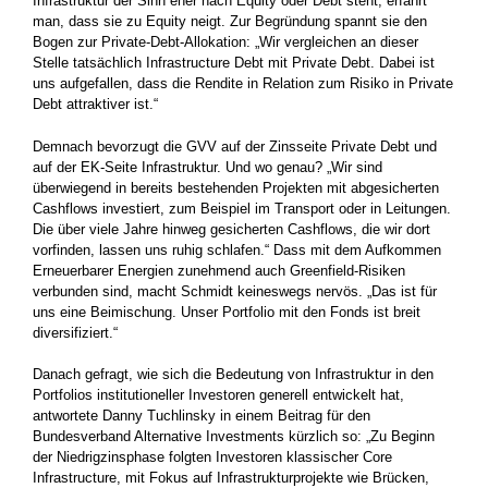
Infrastruktur der Sinn eher nach Equity oder Debt steht, erfährt
man, dass sie zu Equity neigt. Zur Begründung spannt sie den
Bogen zur Private-Debt-Allokation: „Wir vergleichen an dieser
Stelle tatsächlich Infrastructure Debt mit Private Debt. Dabei ist
uns aufgefallen, dass die Rendite in Relation zum Risiko in Private
Debt attraktiver ist.“
Demnach bevorzugt die GVV auf der Zinsseite Private Debt und
auf der EK-Seite Infrastruktur. Und wo genau? „Wir sind
überwiegend in bereits bestehenden Projekten mit abgesicherten
Cashflows investiert, zum Beispiel im Transport oder in Leitungen.
Die über viele Jahre hinweg gesicherten Cashflows, die wir dort
vorfinden, lassen uns ruhig schlafen.“ Dass mit dem Aufkommen
Erneuerbarer Energien zunehmend auch Greenfield-Risiken
verbunden sind, macht Schmidt keineswegs nervös. „Das ist für
uns eine Beimischung. Unser Portfolio mit den Fonds ist breit
diversifiziert.“
Danach gefragt, wie sich die Bedeutung von Infrastruktur in den
Portfolios institutioneller Investoren generell entwickelt hat,
antwortete Danny Tuchlinsky in einem Beitrag für den
Bundesverband Alternative Investments kürzlich so: „Zu Beginn
der Niedrigzinsphase folgten Investoren klassischer Core
Infrastructure, mit Fokus auf Infrastrukturprojekte wie Brücken,