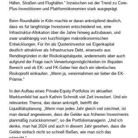
Häfen, Straßen und Flughäfen.“ Inzwischen sei der Trend zu Core-
Plus-Investitionen und Plattformökonomien stark ausgeprägt.
Beim Roundtable in Köln machte er daran anknüpfend deutlich,
dass es für langfristige Investoren entscheidend sei, eine
Infrastruktur-Allokation über die Jahre hinweg aufzubauen, und
zwar unabhängig von kurzfristigen makroökonomischen
Entwicklungen. Für ihn als Quoteninvestor sei Eigenkapital
deutlich attraktiver als Infrastructure Debt, einerseits aus
Renditegründen in der Risikokapitalquote, andererseits aber auch
aufgrund der Frage nach Verwertungsmöglichkeiten im illiquiden
Bereich und ob EK- und FK-Geber hier doch ein identisches
Risikoprofil einkaufen. „Wenn ja, vereinnahmen wir lieber die EK-
Prämie.“
In den Aufbau eines Private-Equity-Portfolios im aktuellen
Marktumfeld hat auch Kathrin Schmidt viel Zeit investiert. Und ein
relevantes Thema, das daran anknüpft, betrifft die
Liquiditätsplanung. „Wenn man jedes Jahr gleich viel zeichnet, ist
man darauf angewiesen, dass die Gelder aus früheren Investments
planmäßig zurückkommen“, so die Portfoliomanagerin. „Und ich
denke, man hat 2024 und auch in diesem Jahr gesehen, dass die
Gelder einfach nicht so schnell fließen, wie man sich das
wünscht.“