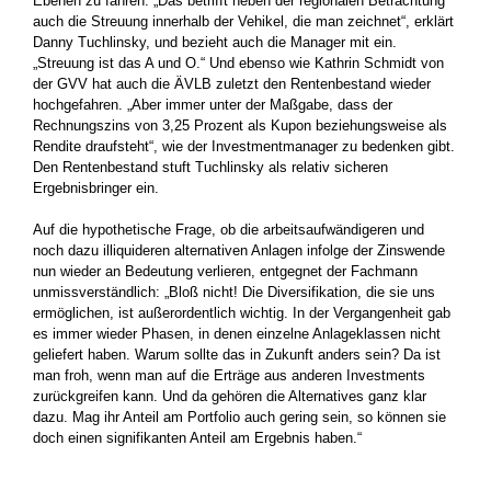
Ebenen zu fahren. „Das betrifft neben der regionalen Betrachtung
auch die Streuung innerhalb der Vehikel, die man zeichnet“, erklärt
Danny Tuchlinsky, und bezieht auch die Manager mit ein.
„Streuung ist das A und O.“ Und ebenso wie Kathrin Schmidt von
der GVV hat auch die ÄVLB zuletzt den Rentenbestand wieder
hochgefahren. „Aber immer unter der Maßgabe, dass der
Rechnungszins von 3,25 Prozent als Kupon beziehungsweise als
Rendite draufsteht“, wie der Investmentmanager zu bedenken gibt.
Den Rentenbestand stuft Tuchlinsky als relativ sicheren
Ergebnisbringer ein.
Auf die hypothetische Frage, ob die arbeitsaufwändigeren und
noch dazu illiquideren alternativen Anlagen infolge der Zinswende
nun wieder an Bedeutung verlieren, entgegnet der Fachmann
unmissverständlich: „Bloß nicht! Die Diversifikation, die sie uns
ermöglichen, ist außerordentlich wichtig. In der Vergangenheit gab
es immer wieder Phasen, in denen einzelne Anlageklassen nicht
geliefert haben. Warum sollte das in Zukunft anders sein? Da ist
man froh, wenn man auf die Erträge aus anderen Investments
zurückgreifen kann. Und da gehören die Alternatives ganz klar
dazu. Mag ihr Anteil am Portfolio auch gering sein, so können sie
doch einen signifikanten Anteil am Ergebnis haben.“