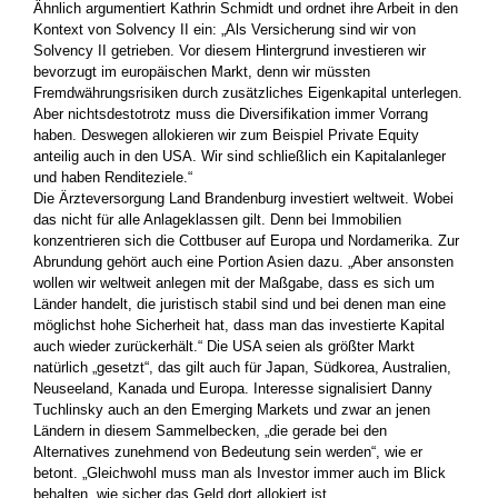
Ähnlich argumentiert Kathrin Schmidt und ordnet ihre Arbeit in den
Kontext von Solvency II ein: „Als Versicherung sind wir von
Solvency II getrieben. Vor diesem Hintergrund investieren wir
bevorzugt im europäischen Markt, denn wir müssten
Fremdwährungsrisiken durch zusätzliches Eigenkapital unterlegen.
Aber nichtsdestotrotz muss die Diversifikation immer Vorrang
haben. Deswegen allokieren wir zum Beispiel Private Equity
anteilig auch in den USA. Wir sind schließlich ein Kapitalanleger
und haben Renditeziele.“
Die Ärzteversorgung Land Brandenburg investiert weltweit. Wobei
das nicht für alle Anlageklassen gilt. Denn bei Immobilien
konzentrieren sich die Cottbuser auf Europa und Nordamerika. Zur
Abrundung gehört auch eine Portion Asien dazu. „Aber ansonsten
wollen wir weltweit anlegen mit der Maßgabe, dass es sich um
Länder handelt, die juristisch stabil sind und bei denen man eine
möglichst hohe Sicherheit hat, dass man das investierte Kapital
auch wieder zurückerhält.“ Die USA seien als größter Markt
natürlich „gesetzt“, das gilt auch für Japan, Südkorea, Australien,
Neuseeland, Kanada und Europa. Interesse signalisiert Danny
Tuchlinsky auch an den Emerging Markets und zwar an jenen
Ländern in diesem Sammelbecken, „die gerade bei den
Alternatives zunehmend von Bedeutung sein werden“, wie er
betont. „Gleichwohl muss man als Investor immer auch im Blick
behalten, wie sicher das Geld dort allokiert ist.