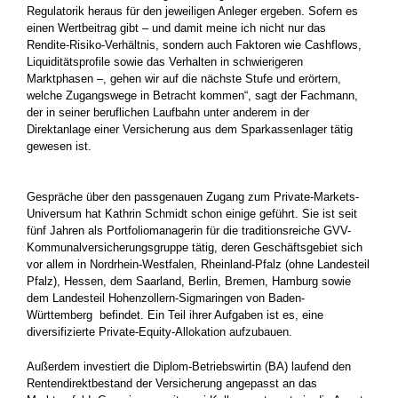
Regulatorik heraus für den jeweiligen Anleger ergeben. Sofern es
einen Wertbeitrag gibt – und damit meine ich nicht nur das
Rendite-Risiko-Verhältnis, sondern auch Faktoren wie Cashflows,
Liquiditätsprofile sowie das Verhalten in schwierigeren
Marktphasen –, gehen wir auf die nächste Stufe und erörtern,
welche Zugangswege in Betracht kommen“, sagt der Fachmann,
der in seiner beruflichen Laufbahn unter anderem in der
Direktanlage einer Versicherung aus dem Sparkassenlager tätig
gewesen ist.
Gespräche über den passgenauen Zugang zum Private-Markets-
Universum hat Kathrin Schmidt schon einige geführt. Sie ist seit
fünf Jahren als Portfoliomanagerin für die traditionsreiche GVV-
Kommunalversicherungsgruppe tätig, deren Geschäftsgebiet sich
vor allem in Nordrhein-Westfalen, Rheinland-Pfalz (ohne Landesteil
Pfalz), Hessen, dem Saarland, Berlin, Bremen, Hamburg sowie
dem Landesteil Hohenzollern-Sigmaringen von Baden-
Württemberg befindet. Ein Teil ihrer Aufgaben ist es, eine
diversifizierte Private-Equity-Allokation aufzubauen.
Außerdem investiert die Diplom-Betriebswirtin (BA) laufend den
Rentendirektbestand der Versicherung angepasst an das