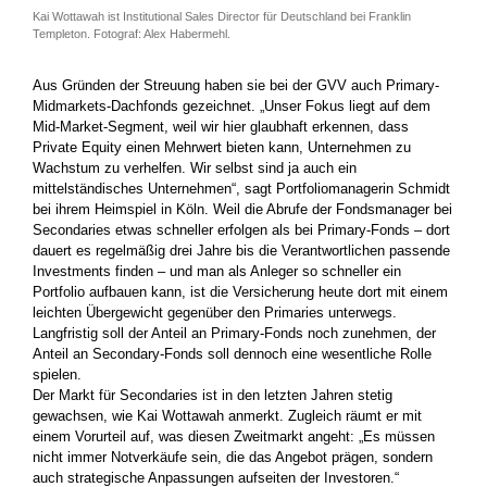
Kai Wottawah ist Institutional Sales Director für Deutschland bei Franklin
Templeton. Fotograf: Alex Habermehl.
Aus Gründen der Streuung haben sie bei der GVV auch Primary-
Midmarkets-Dachfonds gezeichnet. „Unser Fokus liegt auf dem
Mid-Market-Segment, weil wir hier glaubhaft erkennen, dass
Private Equity einen Mehrwert bieten kann, Unternehmen zu
Wachstum zu verhelfen. Wir selbst sind ja auch ein
mittelständisches Unternehmen“, sagt Portfoliomanagerin Schmidt
bei ihrem Heimspiel in Köln. Weil die Abrufe der Fondsmanager bei
Secondaries etwas schneller erfolgen als bei Primary-Fonds – dort
dauert es regelmäßig drei Jahre bis die Verantwortlichen passende
Investments finden – und man als Anleger so schneller ein
Portfolio aufbauen kann, ist die Versicherung heute dort mit einem
leichten Übergewicht gegenüber den Primaries unterwegs.
Langfristig soll der Anteil an Primary-Fonds noch zunehmen, der
Anteil an Secondary-Fonds soll dennoch eine wesentliche Rolle
spielen.
Der Markt für Secondaries ist in den letzten Jahren stetig
gewachsen, wie Kai Wottawah anmerkt. Zugleich räumt er mit
einem Vorurteil auf, was diesen Zweitmarkt angeht: „Es müssen
nicht immer Notverkäufe sein, die das Angebot prägen, sondern
auch strategische Anpassungen aufseiten der Investoren.“