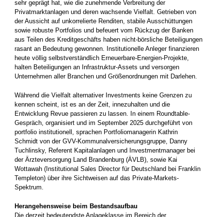
sehr geprägt hat, wie die zunehmende Verbreitung der
Privatmarktanlagen und deren wachsende Vielfalt. Getrieben von
der Aussicht auf unkorrelierte Renditen, stabile Ausschüttungen
sowie robuste Portfolios und befeuert vom Rückzug der Banken
aus Teilen des Kreditgeschäfts haben nicht-börsliche Beteiligungen
rasant an Bedeutung gewonnen. Institutionelle Anleger finanzieren
heute völlig selbstverständlich Erneuerbare-Energien-Projekte,
halten Beteiligungen an Infrastruktur-Assets und versorgen
Unternehmen aller Branchen und Größenordnungen mit Darlehen.
Während die Vielfalt alternativer Investments keine Grenzen zu
kennen scheint, ist es an der Zeit, innezuhalten und die
Entwicklung Revue passieren zu lassen. In einem Roundtable-
Gespräch, organisiert und im September 2025 durchgeführt von
portfolio institutionell, sprachen Portfoliomanagerin Kathrin
Schmidt von der GVV-Kommunalversicherungsgruppe, Danny
Tuchlinsky, Referent Kapitalanlagen und Investmentmanager bei
der Ärzteversorgung Land Brandenburg (ÄVLB), sowie Kai
Wottawah (Institutional Sales Director für Deutschland bei Franklin
Templeton) über ihre Sichtweisen auf das Private-Markets-
Spektrum.
Herangehensweise beim Bestandsaufbau
Die derzeit bedeutendste Anlageklasse im Bereich der