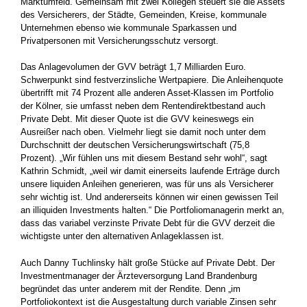
Marktumfeld. Gemeinsam mit zwei Kollegen steuert sie die Assets
des Versicherers, der Städte, Gemeinden, Kreise, kommunale
Unternehmen ebenso wie kommunale Sparkassen und
Privatpersonen mit Versicherungsschutz versorgt.
Das Anlagevolumen der GVV beträgt 1,7 Milliarden Euro.
Schwerpunkt sind festverzinsliche Wertpapiere. Die Anleihenquote
übertrifft mit 74 Prozent alle anderen Asset-Klassen im Portfolio
der Kölner, sie umfasst neben dem Rentendirektbestand auch
Private Debt. Mit dieser Quote ist die GVV keineswegs ein
Ausreißer nach oben. Vielmehr liegt sie damit noch unter dem
Durchschnitt der deutschen Versicherungswirtschaft (75,8
Prozent). „Wir fühlen uns mit diesem Bestand sehr wohl“, sagt
Kathrin Schmidt, „weil wir damit einerseits laufende Erträge durch
unsere liquiden Anleihen generieren, was für uns als Versicherer
sehr wichtig ist. Und andererseits können wir einen gewissen Teil
an illiquiden Investments halten.“ Die Portfoliomanagerin merkt an,
dass das variabel verzinste Private Debt für die GVV derzeit die
wichtigste unter den alternativen Anlageklassen ist.
Auch Danny Tuchlinsky hält große Stücke auf Private Debt. Der
Investmentmanager der Ärzteversorgung Land Brandenburg
begründet das unter anderem mit der Rendite. Denn „im
Portfoliokontext ist die Ausgestaltung durch variable Zinsen sehr