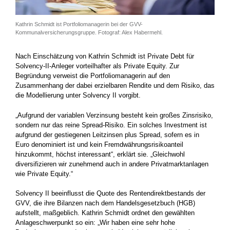
Kathrin Schmidt ist Portfoliomanagerin bei der GVV-
Kommunalversicherungsgruppe. Fotograf: Alex Habermehl.
Nach Einschätzung von Kathrin Schmidt ist Private Debt für
Solvency-II-Anleger vorteilhafter als Private Equity. Zur
Begründung verweist die Portfoliomanagerin auf den
Zusammenhang der dabei erzielbaren Rendite und dem Risiko, das
die Modellierung unter Solvency II vorgibt.
„Aufgrund der variablen Verzinsung besteht kein großes Zinsrisiko,
sondern nur das reine Spread-Risiko. Ein solches Investment ist
aufgrund der gestiegenen Leitzinsen plus Spread, sofern es in
Euro denominiert ist und kein Fremdwährungsrisikoanteil
hinzukommt, höchst interessant“, erklärt sie. „Gleichwohl
diversifizieren wir zunehmend auch in andere Privatmarktanlagen
wie Private Equity.“
Solvency II beeinflusst die Quote des Rentendirektbestands der
GVV, die ihre Bilanzen nach dem Handelsgesetzbuch (HGB)
aufstellt, maßgeblich. Kathrin Schmidt ordnet den gewählten
Anlageschwerpunkt so ein: „Wir haben eine sehr hohe