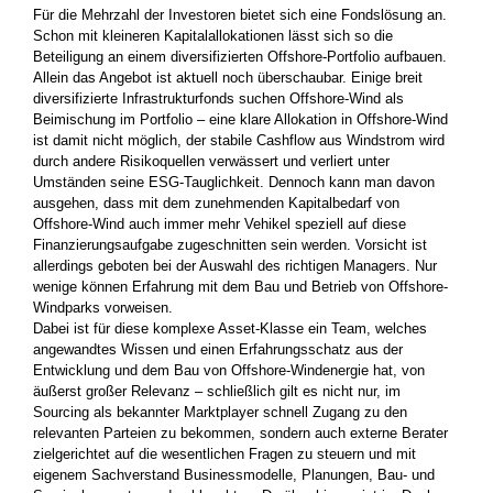
Für die Mehrzahl der Investoren bietet sich eine Fondslösung an.
Schon mit kleineren Kapitalallokationen lässt sich so die
Beteiligung an einem diversifizierten Offshore-Portfolio aufbauen.
Allein das Angebot ist aktuell noch überschaubar. Einige breit
diversifizierte Infrastrukturfonds suchen Offshore-Wind als
Beimischung im Portfolio – eine klare Allokation in Offshore-Wind
ist damit nicht möglich, der stabile Cashflow aus Windstrom wird
durch andere Risikoquellen verwässert und verliert unter
Umständen seine ESG-Tauglichkeit. Dennoch kann man davon
ausgehen, dass mit dem zunehmenden Kapitalbedarf von
Offshore-Wind auch immer mehr Vehikel speziell auf diese
Finanzierungsaufgabe zugeschnitten sein werden. Vorsicht ist
allerdings geboten bei der Auswahl des richtigen Managers. Nur
wenige können Erfahrung mit dem Bau und Betrieb von Offshore-
Windparks vorweisen.
Dabei ist für diese komplexe Asset-Klasse ein Team, welches
angewandtes Wissen und einen Erfahrungsschatz aus der
Entwicklung und dem Bau von Offshore-Windenergie hat, von
äußerst großer Relevanz – schließlich gilt es nicht nur, im
Sourcing als bekannter Marktplayer schnell Zugang zu den
relevanten Parteien zu bekommen, sondern auch externe Berater
zielgerichtet auf die wesentlichen Fragen zu steuern und mit
eigenem Sachverstand Businessmodelle, Planungen, Bau- und