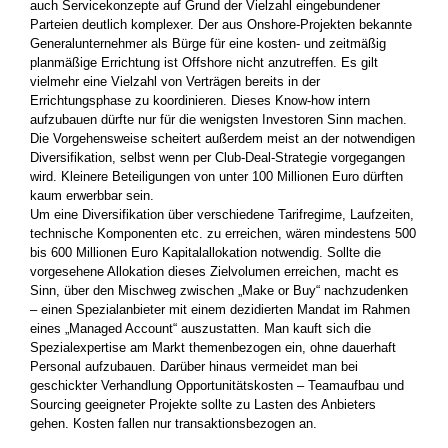
auch Servicekonzepte auf Grund der Vielzahl eingebundener
Parteien deutlich komplexer. Der aus Onshore-Projekten bekannte
Generalunternehmer als Bürge für eine kosten- und zeitmäßig
planmäßige Errichtung ist Offshore nicht anzutreffen. Es gilt
vielmehr eine Vielzahl von Verträgen bereits in der
Errichtungsphase zu koordinieren. Dieses Know-how intern
aufzubauen dürfte nur für die wenigsten Investoren Sinn machen.
Die Vorgehensweise scheitert außerdem meist an der notwendigen
Diversifikation, selbst wenn per Club-Deal-Strategie vorgegangen
wird. Kleinere Beteiligungen von unter 100 Millionen Euro dürften
kaum erwerbbar sein.
Um eine Diversifikation über verschiedene Tarifregime, Laufzeiten,
technische Komponenten etc. zu erreichen, wären mindestens 500
bis 600 Millionen Euro Kapitalallokation notwendig. Sollte die
vorgesehene Allokation dieses Zielvolumen erreichen, macht es
Sinn, über den Mischweg zwischen „Make or Buy“ nachzudenken
– einen Spezialanbieter mit einem dezidierten Mandat im Rahmen
eines „Managed Account“ auszustatten. Man kauft sich die
Spezialexpertise am Markt themenbezogen ein, ohne dauerhaft
Personal aufzubauen. Darüber hinaus vermeidet man bei
geschickter Verhandlung Opportunitätskosten – Teamaufbau und
Sourcing geeigneter Projekte sollte zu Lasten des Anbieters
gehen. Kosten fallen nur transaktionsbezogen an.