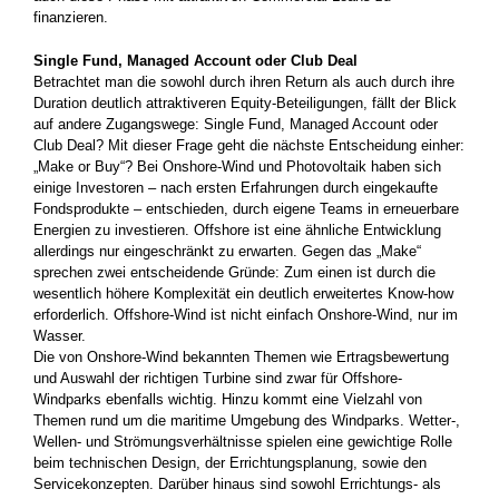
finanzieren.
Single Fund, Managed Account oder Club Deal
Betrachtet man die sowohl durch ihren Return als auch durch ihre
Duration deutlich attraktiveren Equity-Beteiligungen, fällt der Blick
auf andere Zugangswege: Single Fund, Managed Account oder
Club Deal? Mit dieser Frage geht die nächste Entscheidung einher:
„Make or Buy“? Bei Onshore-Wind und Photovoltaik haben sich
einige Investoren – nach ersten Erfahrungen durch eingekaufte
Fondsprodukte – entschieden, durch eigene Teams in erneuerbare
Energien zu investieren. Offshore ist eine ähnliche Entwicklung
allerdings nur eingeschränkt zu erwarten. Gegen das „Make“
sprechen zwei entscheidende Gründe: Zum einen ist durch die
wesentlich höhere Komplexität ein deutlich erweitertes Know-how
erforderlich. Offshore-Wind ist nicht einfach Onshore-Wind, nur im
Wasser.
Die von Onshore-Wind bekannten Themen wie Ertragsbewertung
und Auswahl der richtigen Turbine sind zwar für Offshore-
Windparks ebenfalls wichtig. Hinzu kommt eine Vielzahl von
Themen rund um die maritime Umgebung des Windparks. Wetter-,
Wellen- und Strömungsverhältnisse spielen eine gewichtige Rolle
beim technischen Design, der Errichtungsplanung, sowie den
Servicekonzepten. Darüber hinaus sind sowohl Errichtungs- als