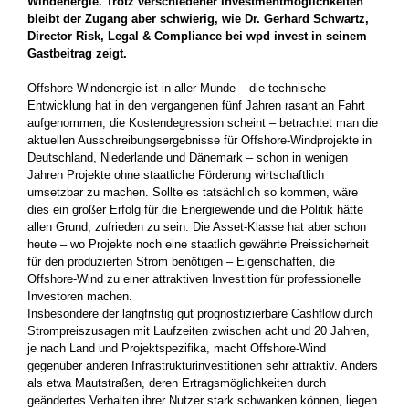
Windenergie. Trotz verschiedener Investmentmöglichkeiten
bleibt der Zugang aber schwierig, wie Dr. Gerhard Schwartz,
Director Risk, Legal & Compliance bei wpd invest in seinem
Gastbeitrag zeigt.
Offshore-Windenergie ist in aller Munde – die technische
Entwicklung hat in den vergangenen fünf Jahren rasant an Fahrt
aufgenommen, die Kostendegression scheint – betrachtet man die
aktuellen Ausschreibungsergebnisse für Offshore-Windprojekte in
Deutschland, Niederlande und Dänemark – schon in wenigen
Jahren Projekte ohne staatliche Förderung wirtschaftlich
umsetzbar zu machen. Sollte es tatsächlich so kommen, wäre
dies ein großer Erfolg für die Energiewende und die Politik hätte
allen Grund, zufrieden zu sein. Die Asset-Klasse hat aber schon
heute – wo Projekte noch eine staatlich gewährte Preissicherheit
für den produzierten Strom benötigen – Eigenschaften, die
Offshore-Wind zu einer attraktiven Investition für professionelle
Investoren machen.
Insbesondere der langfristig gut prognostizierbare Cashflow durch
Strompreiszusagen mit Laufzeiten zwischen acht und 20 Jahren,
je nach Land und Projektspezifika, macht Offshore-Wind
gegenüber anderen Infrastrukturinvestitionen sehr attraktiv. Anders
als etwa Mautstraßen, deren Ertragsmöglichkeiten durch
geändertes Verhalten ihrer Nutzer stark schwanken können, liegen