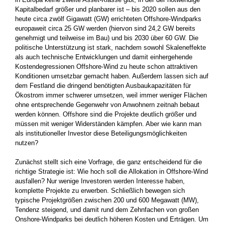
Kapitalbedarf größer und planbarer ist – bis 2020 sollen aus den
heute circa zwölf Gigawatt (GW) errichteten Offshore-Windparks
europaweit circa 25 GW werden (hiervon sind 24,2 GW bereits
genehmigt und teilweise im Bau) und bis 2030 über 60 GW. Die
politische Unterstützung ist stark, nachdem sowohl Skaleneffekte
als auch technische Entwicklungen und damit einhergehende
Kostendegressionen Offshore-Wind zu heute schon attraktiven
Konditionen umsetzbar gemacht haben. Außerdem lassen sich auf
dem Festland die dringend benötigten Ausbaukapazitäten für
Ökostrom immer schwerer umsetzen, weil immer weniger Flächen
ohne entsprechende Gegenwehr von Anwohnern zeitnah bebaut
werden können. Offshore sind die Projekte deutlich größer und
müssen mit weniger Widerständen kämpfen. Aber wie kann man
als institutioneller Investor diese Beteiligungsmöglichkeiten
nutzen?
Zunächst stellt sich eine Vorfrage, die ganz entscheidend für die
richtige Strategie ist: Wie hoch soll die Allokation in Offshore-Wind
ausfallen? Nur wenige Investoren werden Interesse haben,
komplette Projekte zu erwerben. Schließlich bewegen sich
typische Projektgrößen zwischen 200 und 600 Megawatt (MW),
Tendenz steigend, und damit rund dem Zehnfachen von großen
Onshore-Windparks bei deutlich höheren Kosten und Erträgen. Um