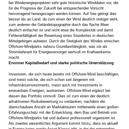
bei Windenergieprojekten sehr gute historische Winddaten vor, die
für die Prognose der Zukunft bei entsprechender Vorsicht
hervorragend herangezogen werden können. Auf See gelingt dies
besser als an Land, da zum einen der Wind deutlich stetiger weht,
zum anderen die Geländetopographie durch das flache Meer
deutlich einfacher ist und nicht etwa die Komplexität und damit
Fehleranfälligkeit der Bewertung eines Standortes in deutschen
Mittelgebirgen aufweist. Durch die Stetigkeit des Windes erreichen
Offshore-Windparks nahezu Grundlastfähigkeit, was sie als
Stromlieferant für Energieversorger wertvoll im Kraftwerkemix
macht.
Enormer Kapitalbedarf und starke politische Unterstützung
Investoren, die sich heute bereits mit Offshore-Wind beschäftigen,
sind meist solche, die sich schon seit längerem mit
Infrastrukturinvestments, meist auch mit Investments in
erneuerbare Energien, auskennen. Offshore-Wind ergänzt bei
diesen das Portfolio sinnvoll. Dies ist zum einen der deutlich
attraktiveren Risikobewertung zu verdanken, nachdem die
überschaubare Anzahl an Marktakteuren mittlerweile einen großen
Erfahrungsschatz mit der Entwicklung, dem Bau und Betrieb von
Offshore-Windparks hat und äußerst professionell organisiert ist.
Als zweites wesentliches Argument kommt hinzu, dass es aktuell
in Europa keine zweite Asset-Klasse gibt, in der der notwendige