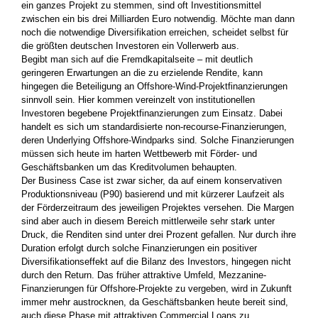
ein ganzes Projekt zu stemmen, sind oft Investitionsmittel
zwischen ein bis drei Milliarden Euro notwendig. Möchte man dann
noch die notwendige Diversifikation erreichen, scheidet selbst für
die größten deutschen Investoren ein Vollerwerb aus.
Begibt man sich auf die Fremdkapitalseite – mit deutlich
geringeren Erwartungen an die zu erzielende Rendite, kann
hingegen die Beteiligung an Offshore-Wind-Projektfinanzierungen
sinnvoll sein. Hier kommen vereinzelt von institutionellen
Investoren begebene Projektfinanzierungen zum Einsatz. Dabei
handelt es sich um standardisierte non-recourse-Finanzierungen,
deren Underlying Offshore-Windparks sind. Solche Finanzierungen
müssen sich heute im harten Wettbewerb mit Förder- und
Geschäftsbanken um das Kreditvolumen behaupten.
Der Business Case ist zwar sicher, da auf einem konservativen
Produktionsniveau (P90) basierend und mit kürzerer Laufzeit als
der Förderzeitraum des jeweiligen Projektes versehen. Die Margen
sind aber auch in diesem Bereich mittlerweile sehr stark unter
Druck, die Renditen sind unter drei Prozent gefallen. Nur durch ihre
Duration erfolgt durch solche Finanzierungen ein positiver
Diversifikationseffekt auf die Bilanz des Investors, hingegen nicht
durch den Return. Das früher attraktive Umfeld, Mezzanine-
Finanzierungen für Offshore-Projekte zu vergeben, wird in Zukunft
immer mehr austrocknen, da Geschäftsbanken heute bereit sind,
auch diese Phase mit attraktiven Commercial Loans zu