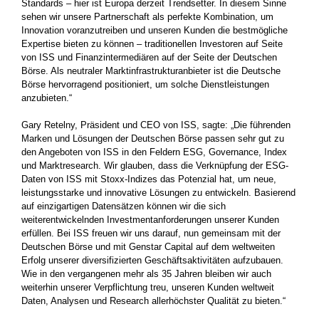
Standards – hier ist Europa derzeit Trendsetter. In diesem Sinne
sehen wir unsere Partnerschaft als perfekte Kombination, um
Innovation voranzutreiben und unseren Kunden die bestmögliche
Expertise bieten zu können – traditionellen Investoren auf Seite
von ISS und Finanzintermediären auf der Seite der Deutschen
Börse. Als neutraler Marktinfrastrukturanbieter ist die Deutsche
Börse hervorragend positioniert, um solche Dienstleistungen
anzubieten.“
Gary Retelny, Präsident und CEO von ISS, sagte: „Die führenden
Marken und Lösungen der Deutschen Börse passen sehr gut zu
den Angeboten von ISS in den Feldern ESG, Governance, Index
und Marktresearch. Wir glauben, dass die Verknüpfung der ESG-
Daten von ISS mit Stoxx-Indizes das Potenzial hat, um neue,
leistungsstarke und innovative Lösungen zu entwickeln. Basierend
auf einzigartigen Datensätzen können wir die sich
weiterentwickelnden Investmentanforderungen unserer Kunden
erfüllen. Bei ISS freuen wir uns darauf, nun gemeinsam mit der
Deutschen Börse und mit Genstar Capital auf dem weltweiten
Erfolg unserer diversifizierten Geschäftsaktivitäten aufzubauen.
Wie in den vergangenen mehr als 35 Jahren bleiben wir auch
weiterhin unserer Verpflichtung treu, unseren Kunden weltweit
Daten, Analysen und Research allerhöchster Qualität zu bieten.“