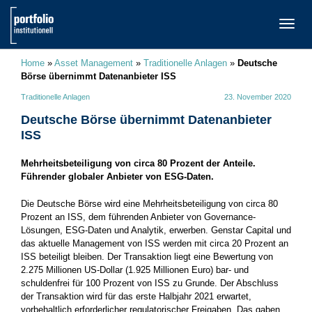
TOGG
NAVI
Home
»
Asset Management
»
Traditionelle Anlagen
»
Deutsche
Börse übernimmt Datenanbieter ISS
Traditionelle Anlagen
23. November 2020
Deutsche Börse übernimmt Datenanbieter
ISS
Mehrheitsbeteiligung von circa 80 Prozent der Anteile.
Führender globaler Anbieter von ESG-Daten.
Die Deutsche Börse wird eine Mehrheitsbeteiligung von circa 80
Prozent an ISS, dem führenden Anbieter von Governance-
Lösungen, ESG-Daten und Analytik, erwerben. Genstar Capital und
das aktuelle Management von ISS werden mit circa 20 Prozent an
ISS beteiligt bleiben. Der Transaktion liegt eine Bewertung von
2.275 Millionen US-Dollar (1.925 Millionen Euro) bar- und
schuldenfrei für 100 Prozent von ISS zu Grunde. Der Abschluss
der Transaktion wird für das erste Halbjahr 2021 erwartet,
vorbehaltlich erforderlicher regulatorischer Freigaben. Das gaben