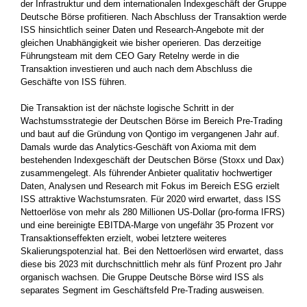
der Infrastruktur und dem internationalen Indexgeschäft der Gruppe
Deutsche Börse profitieren. Nach Abschluss der Transaktion werde
ISS hinsichtlich seiner Daten und Research-Angebote mit der
gleichen Unabhängigkeit wie bisher operieren. Das derzeitige
Führungsteam mit dem CEO Gary Retelny werde in die
Transaktion investieren und auch nach dem Abschluss die
Geschäfte von ISS führen.
Die Transaktion ist der nächste logische Schritt in der
Wachstumsstrategie der Deutschen Börse im Bereich Pre-Trading
und baut auf die Gründung von Qontigo im vergangenen Jahr auf.
Damals wurde das Analytics-Geschäft von Axioma mit dem
bestehenden Indexgeschäft der Deutschen Börse (Stoxx und Dax)
zusammengelegt. Als führender Anbieter qualitativ hochwertiger
Daten, Analysen und Research mit Fokus im Bereich ESG erzielt
ISS attraktive Wachstumsraten. Für 2020 wird erwartet, dass ISS
Nettoerlöse von mehr als 280 Millionen US-Dollar (pro-forma IFRS)
und eine bereinigte EBITDA-Marge von ungefähr 35 Prozent vor
Transaktionseffekten erzielt, wobei letztere weiteres
Skalierungspotenzial hat. Bei den Nettoerlösen wird erwartet, dass
diese bis 2023 mit durchschnittlich mehr als fünf Prozent pro Jahr
organisch wachsen. Die Gruppe Deutsche Börse wird ISS als
separates Segment im Geschäftsfeld Pre-Trading ausweisen.