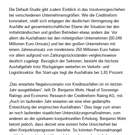
Die Default-Studie gibt zudem Einblick in das Insolvenzgeschehen
bei verschiedenen Unternehmensgrößen. Wie die Creditreform
konstatiert, stellt sich entgegen der deutlichen Verringerung der
Ausfälle auf gesamtwirtschaftlicher Ebene die Situation bei den
mittelständischen und großen Betrieben etwas anders dar. Vor
allem die Ausfallraten bei den mittelgroßen Unternehmen (50-249
Millionen Euro Umsatz) und bei den großen Unternehmen mit
einem Jahresumsatz von mindestens 250 Millionen Euro haben
vor allem aufgrund von Zahlungsrückständen vergleichsweise
deutlich zugelegt. Bezüglich der Sektoren, besteht die höchste
Ausfallgefahr trotz Rückgängen weiterhin im Verkehr- und
Logistiksektor. Bei Start-ups liegt die Ausfallrate bei 1,81 Prozent.
„Das erwartete Negativszenario von Kreditausfällen ist im letzten
Jahr ausgeblieben“, teilt Dr. Benjamin Mohr, Head of Sovereign
Ratings and Economic Research der Creditreform Rating AG, mit.
„Auch im laufenden Jahr erwarten wir eine eher gedämpfte
Entwicklung der empirischen Ausfallraten.“ Dies liege zum einen
an noch laufenden staatlichen Unterstützungsmaßnahmen, zum
anderen an der spürbaren konjunkturellen Erholung. Benjamin Mohr
betont jedoch, dass derzeit eine extrem hohe Unsicherheit bei
allen Konjunkturprognosen bestehe. So könnten Personalmangel