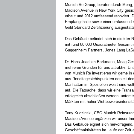
Munich Re Group, beraten durch Meag,
Madison Avenue in New York City gesi
erbaut und 2012 umfassend renoviert. D
Empfangshalle sowie einer umfassend m
Gold Standard Zertifizierung ausgestatte
Das Gebäude befindet sich in direkter 
mit rund 80.000 Quadratmeter Gesamtmi
Guggenheim Partners, Jones Lang LaSa
Dr. Hans-Joachim Barkmann, Meag-Geschä
mehreren Gründen für uns attraktiv: E
von Munich Re investieren wir gerne in
aus Renditegesichtspunkten derzeit de
Manhattan im Speziellen weist eine welt
auf. Die Tatsache, dass wir eine Transa
erfolgreich abschließen werden, unterstr
Märkten mit hoher Wettbewerbsintensitä
Tony Kuczinski, CEO Munich Reinsuran
Madison Avenue ergänzen wir unser Imm
Das Gebäude eignet sich hervorragend
Geschäftsaktivitäten im Laufe der Zeit 