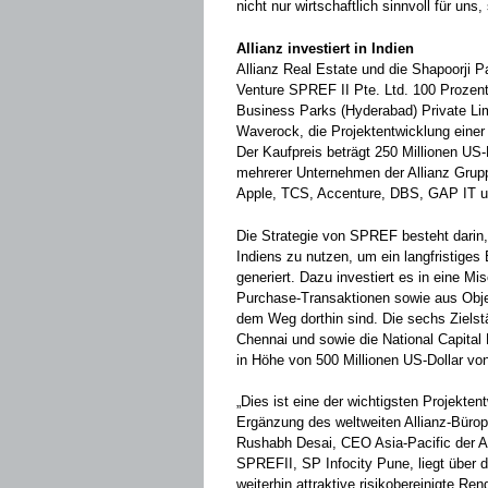
nicht nur wirtschaftlich sinnvoll für un
Allianz investiert in Indien
Allianz Real Estate und die Shapoorji 
Venture SPREF II Pte. Ltd. 100 Prozen
Business Parks (Hyderabad) Private Limi
Waverock, die Projektentwicklung einer
Der Kaufpreis beträgt 250 Millionen US-D
mehrerer Unternehmen der Allianz Gruppe
Apple, TCS, Accenture, DBS, GAP IT u
Die Strategie von SPREF besteht darin, 
Indiens zu nutzen, um ein langfristiges
generiert. Dazu investiert es in eine M
Purchase-Transaktionen sowie aus Obje
dem Weg dorthin sind. Die sechs Ziels
Chennai und sowie die National Capital
in Höhe von 500 Millionen US-Dollar vo
„Dies ist eine der wichtigsten Projekte
Ergänzung des weltweiten Allianz-Büropo
Rushabh Desai, CEO Asia-Pacific der All
SPREFII, SP Infocity Pune, liegt über d
weiterhin attraktive risikobereinigte Rend