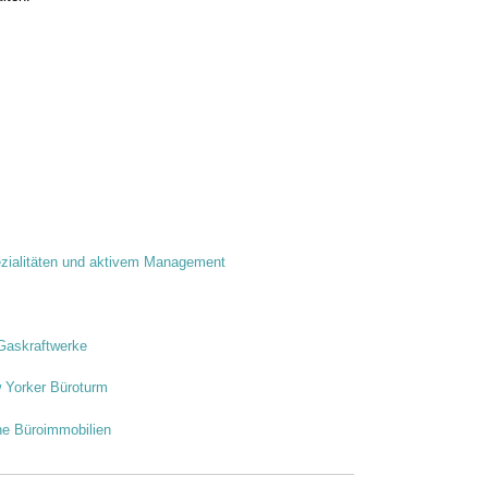
ezialitäten und aktivem Management
 Gaskraftwerke
w Yorker Büroturm
he Büroimmobilien