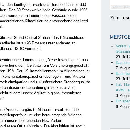
 hat den künftigen Erwerb des Bürohochhauses 330
chert. Das 39 Stockwerke hohe Gebäude wurde 1963
abei wurde es mit einer neuen Fassade, einer
Zum Lesen
odernisierten Klimatisierung entsprechend der Leed
t.
MEISTG
Nähe zur Grand Central Station. Das Bürohochhaus
etfläche ist zu 95 Prozent unter anderem an
Verius: 
lle und HSBC vermietet.
ökonomi
23. Juli
ftsführer, kommentiert: „Diese Investition ist aus
Das les
ntsprechend dem US-Anteil am Versicherungsgeschäft
7. Augu
 den USA. Der US-Immobilienmarkt im Allgemeinen ist
Bafin be
m kontinentaleuropäischen überlegen – und Midtown
23. Juli
weit einzigartige und zukunftssichere Standortqualität
Lutz Hor
ktion dieser Größenordnung in so kurzer Zeit
ÄVWL a
eicht zudem unsere Agilität in global exponierten
3. Augu
t.“
Ein spa
6. Augu
ce America, ergänzt: „Mit dem Erwerb von 330
obilienportfolio um eine herausragende Adresse.
, um unsere bestehenden New Yorker
an diesem Ort zu bündeln. Die Akquisition ist somit