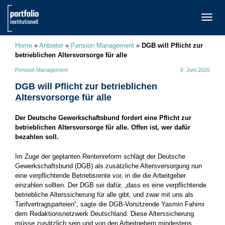
TOGG
NAVI
Home
»
Anbieter
»
Pension Management
»
DGB will Pflicht zur
betrieblichen Altersvorsorge für alle
Pension Management
8. Juni 2026
DGB will Pflicht zur betrieblichen
Altersvorsorge für alle
Der Deutsche Gewerkschaftsbund fordert eine Pflicht zur
betrieblichen Altersvorsorge für alle. Offen ist, wer dafür
bezahlen soll.
Im Zuge der geplanten Rentenreform schlägt der Deutsche
Gewerkschaftsbund (DGB) als zusätzliche Altersversorgung nun
eine verpflichtende Betriebsrente vor, in die die Arbeitgeber
einzahlen sollten. Der DGB sei dafür, „dass es eine verpflichtende
betriebliche Alterssicherung für alle gibt, und zwar mit uns als
Tarifvertragsparteien“, sagte die DGB-Vorsitzende Yasmin Fahimi
dem Redaktionsnetzwerk Deutschland. Diese Alterssicherung
müsse zusätzlich sein und von den Arbeitgebern mindestens