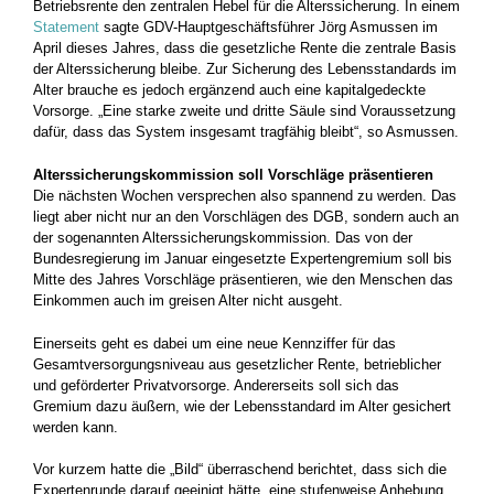
Betriebsrente den zentralen Hebel für die Alterssicherung. In einem
Statement
sagte GDV-Hauptgeschäftsführer Jörg Asmussen im
April dieses Jahres, dass die gesetzliche Rente die zentrale Basis
der Alterssicherung bleibe. Zur Sicherung des Lebensstandards im
Alter brauche es jedoch ergänzend auch eine kapitalgedeckte
Vorsorge. „Eine starke zweite und dritte Säule sind Voraussetzung
dafür, dass das System insgesamt tragfähig bleibt“, so Asmussen.
Alterssicherungskommission soll Vorschläge präsentieren
Die nächsten Wochen versprechen also spannend zu werden. Das
liegt aber nicht nur an den Vorschlägen des DGB, sondern auch an
der sogenannten Alterssicherungskommission. Das von der
Bundesregierung im Januar eingesetzte Expertengremium soll bis
Mitte des Jahres Vorschläge präsentieren, wie den Menschen das
Einkommen auch im greisen Alter nicht ausgeht.
Einerseits geht es dabei um eine neue Kennziffer für das
Gesamtversorgungsniveau aus gesetzlicher Rente, betrieblicher
und geförderter Privatvorsorge. Andererseits soll sich das
Gremium dazu äußern, wie der Lebensstandard im Alter gesichert
werden kann.
Vor kurzem hatte die „Bild“ überraschend berichtet, dass sich die
Expertenrunde darauf geeinigt hätte, eine stufenweise Anhebung