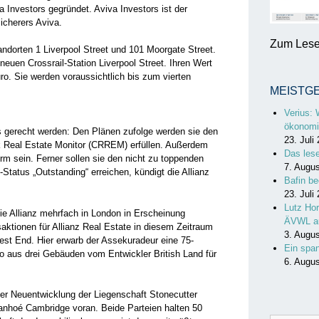
a Investors gegründet. Aviva Investors ist der
icherers Aviva.
Zum Lesen
andorten 1 Liverpool Street und 101 Moorgate Street.
euen Crossrail-Station Liverpool Street. Ihren Wert
Euro. Sie werden voraussichtlich bis zum vierten
MEISTG
Verius: 
ökonomi
 gerecht werden: Den Plänen zufolge werden sie den
23. Juli
 Real Estate Monitor (CRREM) erfüllen. Außerdem
Das les
m sein. Ferner sollen sie den nicht zu toppenden
7. Augu
tatus „Outstanding“ erreichen, kündigt die Allianz
Bafin be
23. Juli
Lutz Hor
ie Allianz mehrfach in London in Erscheinung
ÄVWL a
aktionen für Allianz Real Estate in diesem Zeitraum
3. Augu
West End. Hier erwarb der Assekuradeur eine 75-
Ein spa
io aus drei Gebäuden vom Entwickler British Land für
6. Augu
der Neuentwicklung der Liegenschaft Stonecutter
vanhoé Cambridge voran. Beide Parteien halten 50