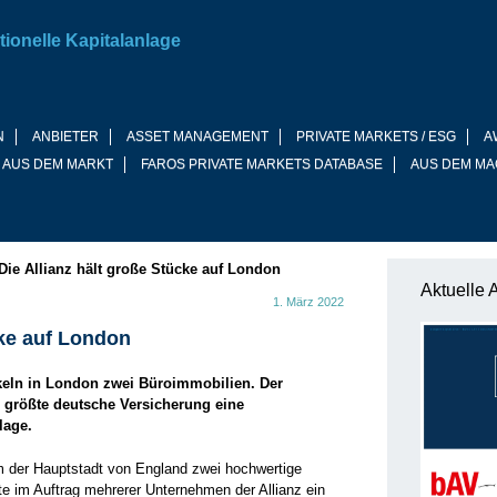
tionelle Kapitalanlage
N
ANBIETER
ASSET MANAGEMENT
PRIVATE MARKETS / ESG
A
 AUS DEM MARKT
FAROS PRIVATE MARKETS DATABASE
AUS DEM MA
Die Allianz hält große Stücke auf London
Aktuelle 
1. März 2022
cke auf London
ckeln in London zwei Büroimmobilien. Der
e größte deutsche Versicherung eine
lage.
m der Hauptstadt von England zwei hochwertige
te im Auftrag mehrerer Unternehmen der Allianz ein