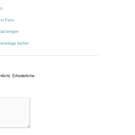
rn
in Paris
ad bringen
ienanlage leisten
tlicht.
Erforderliche