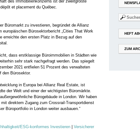
haft des Immobilienkonzerns ist der zweitgrößte
NEWSFL
 dépôt et placement du Québec.
Suchen
nach:
er Büromarkt zu investieren, begründet de Allianz
m europäischen Bürosektorbericht „Cities That Work
HEFT AB
e erreichte den ersten Platz in Bezug auf den
ital.
ZUM ARC
sicht, dass erstklassige Büroimmobilien in Städten wie
iterhin sehr stark nachgefragt werden. Das spiegelt
zember 2021 entfielen 51 Prozent des verwalteten
f den Bürosektor.
ntwicklung in Europa bei Allianz Real Estate, ist
dte der Welt und einer der wichtigsten Büromärkte.
 außergewöhnliche Bürogebäude in London. Wir haben
n mit direktem Zugang zum Crossrail-Transportdienst
er Büroportfolio in London weiter ausbauen.“
hhaltigkeit/ESG-konformes Investieren
|
Versicherer