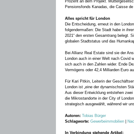
Prozent an dem Projekt. Muttergesellsc
Pensionsfonds Kanadas, die Caisse de
Alles spricht für London
Die Entscheidung, erneut in den London
folgendermaßen: Die Stadt habe in ihre
2021“ den ersten Gesamtrang belegt. Si
globalen Stadtstatus und das Humankap
Bei Allianz Real Estate sind sie der An
London auch in einer Welt nach Covid we
sich auch in den Zahlen wider. Ende De
Vermögens oder 42,4 Milliarden Euro au
Für Kari Pitkin, Leiterin der Geschäftse
London ist „eine der dynamischsten Stä
Aus dieser Entwicklung entstehen zwei
die Mikrostandorte in der City of Londo
strategisch ausgewählt, während wir uns
Autoren:
Tobias Bürger
Schlagworte:
Gewerbeimmobilien
|
Nac
In Verbindung stehende Artikel: