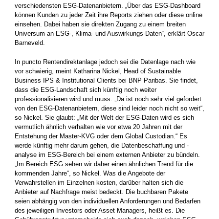
verschiedensten ESG-Datenanbietern. „Über das ESG-Dashboard
können Kunden zu jeder Zeit ihre Reports ziehen oder diese online
einsehen. Dabei haben sie direkten Zugang zu einem breiten
Universum an ESG-, Klima- und Auswirkungs-Daten“, erklärt Oscar
Barneveld.
In ­puncto Rentendirektanlage jedoch sei die Datenlage nach wie
vor schwierig, meint Katharina Nickel, Head of Sustainable
Business IPS & Institutional Clients bei BNP Paribas. Sie findet,
dass die ESG-Landschaft sich künftig noch weiter
professionalisieren wird und muss: „Da ist noch sehr viel gefordert
von den ESG-Datenanbietern, diese sind leider noch nicht so weit“,
so Nickel. Sie glaubt: „Mit der Welt der ESG-Daten wird es sich
vermutlich ähnlich verhalten wie vor etwa 20 Jahren mit der
Entstehung der Master-KVG oder dem Global Custodian.“ Es
werde künftig mehr darum gehen, die Datenbeschaffung und -
analyse im ESG-Bereich bei einem externen Anbieter zu bündeln.
„Im Bereich ESG sehen wir daher einen ähnlichen Trend für die
kommenden Jahre“, so Nickel. Was die Angebote der
Verwahrstellen im Einzelnen kosten, darüber halten sich die
Anbieter auf Nachfrage meist bedeckt. Die buchbaren Pakete
seien abhängig von den individuellen Anforderungen und Bedarfen
des jeweiligen Investors oder Asset Managers, heißt es. Die