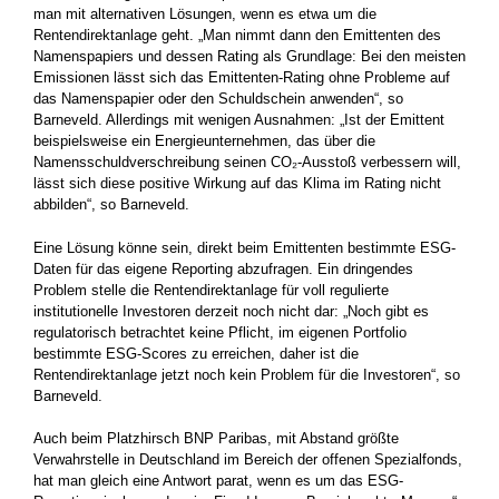
man mit alternativen Lösungen, wenn es etwa um die
Rentendirekt­anlage geht. „Man nimmt dann den Emittenten des
Namens­papiers und dessen Rating als Grundlage: Bei den meisten
Emissionen lässt sich das Emittenten-Rating ohne Probleme auf
das Namenspapier oder den Schuldschein anwenden“, so
Barneveld. Allerdings mit wenigen Ausnahmen: „Ist der Emittent
beispielsweise ein Energieunternehmen, das über die
Namensschuldverschreibung seinen CO₂-Ausstoß verbessern will,
lässt sich diese positive Wirkung auf das Klima im Rating nicht
abbilden“, so Barneveld.
Eine Lösung könne sein, direkt beim Emittenten bestimmte ESG-
Daten für das eigene Reporting abzufragen. Ein dringendes
Problem stelle die Rentendirektanlage für voll regulierte
institutionelle Investoren derzeit noch nicht dar: „Noch gibt es
regulatorisch betrachtet keine Pflicht, im eigenen Portfolio
bestimmte ESG-Scores zu erreichen, daher ist die
Rentendirektanlage jetzt noch kein Problem für die Investoren“, so
Barneveld.
Auch beim Platzhirsch BNP Paribas, mit Abstand größte
Verwahrstelle in Deutschland im Bereich der offenen Spezialfonds,
hat man gleich eine Antwort parat, wenn es um das ESG-