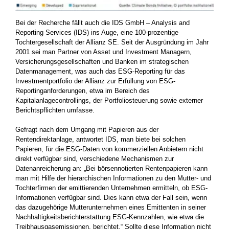
Bei der Recherche fällt auch die IDS GmbH – Analysis and
Reporting Services (IDS) ins Auge, eine 100-prozentige
Tochtergesellschaft der Allianz SE. Seit der Ausgründung im Jahr
2001 sei man Partner von Asset und Investment Managern,
Versicherungsgesellschaften und Banken im strategischen
Datenmanagement, was auch das ESG-Reporting für das
Investmentportfolio der Allianz zur Erfüllung von ESG-
Reportinganforderungen, etwa im Bereich des
Kapitalanlagecontrollings, der Portfoliosteuerung sowie externer
Berichtspflichten umfasse.
Gefragt nach dem Umgang mit Papieren aus der
Rentendirektanlage, antwortet IDS, man biete bei solchen
Papieren, für die ESG-Daten von kommer­ziellen Anbietern nicht
direkt verfügbar sind, verschiedene Mechanismen zur
Datenanreicherung an: „Bei börsennotierten Rentenpapieren kann
man mit Hilfe der hierarchischen Informationen zu den Mutter- und
Tochterfirmen der emittierenden Unternehmen ermitteln, ob ESG-
Informationen verfügbar sind. Dies kann etwa der Fall sein, wenn
das dazugehörige Mutterunternehmen eines Emittenten in seiner
Nachhaltigkeits­berichterstattung ESG-Kennzahlen, wie etwa die
Treibhausgasemissionen, berichtet.“ Sollte diese Information nicht