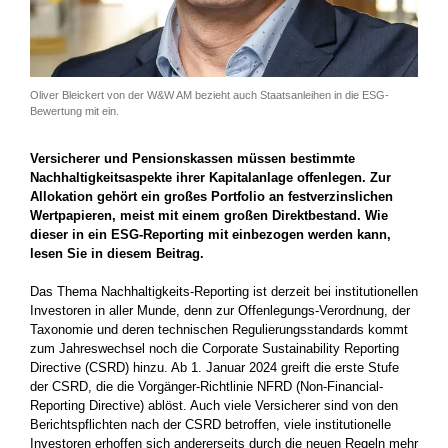
Oliver Bleickert von der W&W AM bezieht auch Staatsanleihen in die ESG-
Bewertung mit ein.
Versicherer und Pensionskassen müssen bestimmte
Nachhaltigkeitsaspekte ihrer Kapitalanlage offenlegen. Zur
Allokation gehört ein großes Portfolio an festverzinslichen
Wertpapieren, meist mit einem großen Direktbestand. Wie
dieser in ein ESG-Reporting mit einbezogen werden kann,
lesen Sie in diesem Beitrag.
Das Thema Nachhaltigkeits-Reporting ist derzeit bei institutionellen
Investoren in aller Munde, denn zur Offenlegungs-Verordnung, der
Taxonomie und deren technischen Regulierungsstandards kommt
zum Jahreswechsel noch die Corporate Sustainability Reporting
Directive (CSRD) hinzu. Ab 1. Januar 2024 greift die erste Stufe
der CSRD, die die Vorgänger-Richtlinie NFRD (Non-Financial­
Reporting Directive) ablöst. Auch viele Versicherer sind von den
Berichtspflichten nach der CSRD betroffen, viele institutionelle
Investoren erhoffen sich andererseits durch die neuen Regeln mehr