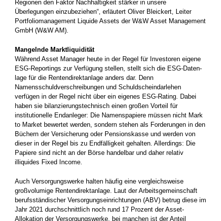
Regionen den Faktor Nachhaltigkeit stärker in unsere
Überlegungen einzubeziehen“, erläutert Oliver Bleickert, Leiter
Portfoliomanagement Liquide Assets der W&W Asset Management
GmbH (W&W AM).
Mangelnde Marktliquidität
Während Asset Manager heute in der Regel für Investoren eigene
ESG-Reportings zur Verfügung stellen, stellt sich die ESG-Daten­
lage für die Rentendirektanlage anders dar. Denn
Namensschuldverschreibungen und Schuldscheindarlehen
verfügen in der Regel nicht über ein eigenes ESG-Rating. Dabei
haben sie bilanzierungstechnisch einen großen Vorteil für
institutionelle Endanleger: Die Namenspapiere müssen nicht Mark
to Market bewertet werden, sondern stehen als Forderungen in den
Büchern der Versicherung oder Pensionskasse und werden von
dieser in der Regel bis zu Endfälligkeit gehalten. Allerdings: Die
Papiere sind nicht an der Börse handelbar und daher relativ
illiquides Fixed Income.
Auch Versorgungswerke halten häufig eine vergleichsweise
großvolumige Rentendirektanlage. Laut der Arbeitsgemeinschaft
berufsständischer Versorgungseinrichtungen (ABV) betrug diese im
Jahr 2021 durchschnittlich noch rund 17 Prozent der Asset-
Allokation der Versorgungswerke, bei manchen ist der Anteil