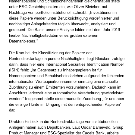
Namenspapiere und Schuldscheindarlehen gleichermaßen stets
unter ESG-Gesichtspunkten ein, wie Oliver Bleickert auf
Nachfrage von portfolio institutionell schreibt. „Investitionen in
diese Papiere werden unter Berücksichtigung vordefinierter und
nachhaltiger Anlagekriterien täglich überwacht, analysiert und
gesteuert. Die Basis unserer Analyse bilden seit dem Jahr 2019
hierbei Nachhaltigkeitsdaten eines großen externen
Datenanbieters.“
Die Krux bei der Klassifizierung der Papiere der
Rentendirektanlage in puncto Nachhaltigkeit liegt Bleickert zufolge
darin, dass hier eine International Securities Identification Number
(ISIN) fehlt: „Im Gegensatz zu Inhaberpapieren ist für
Namenspapiere und Schuldscheindarlehen aufgrund der fehlenden
internationalen Wertpapierkennnummer einmalig eine manuelle
Zuordnung zu einem Emittenten vorzunehmen. Dadurch kann im
Anschluss jederzeit eine automatische Verarbeitung gewährleistet
werden.“ Insgesamt stelle diese manuelle Zuordnung „für uns aber
die einzige Hürde im Umgang mit den entsprechenden Papieren“
dar.
Direkten Einblick in die Rentendirektanlage von institutionellen
Anlegern haben auch Depotbanken. Laut Oscar Barneveld, Group
Product Manager und ESG-Spezialist der Caceis Bank, arbeite