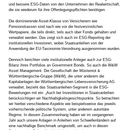
und bessere ESG-Daten von den Unternehmen der Realwirtschaft,
die sie wiederum für ihre Offenlegungspflichten benötigen.
Die dominierende Asset-Klasse von Versicherern wie
Pensionskassen sind nach wie vor die festverzinslichen
Wertpapiere, die teils direkt, teils auch über Fonds gehalten und
verwaltet werden. Das zeigt sich auch im ESG-Reporting der
institutionellen­ Investoren, wobei Staatsanleihen von der
Anwendung der EU-Taxonomie-Verordnung ausgenommen wurden.
Dennoch berichten viele institutionelle Anleger auch zur ESG-
Bilanz ihres Portfolios an Government Bonds. So auch die W&W
Asset Management. Die Gesellschaft der Wüstenrot &
Württembergische-Gruppe (W&W), die unter anderem die
Kapitalanlagen der Württembergischen Lebensversicherung AG
verwaltet, bezieht das Staatsanleihen-Segment in die ESG-
Bewertungen mit ein: „Auch bei Investitionen in Staatsanleihen
berücksichtigen wir Nachhaltigkeitsgesichtspunkte. So betrachten
wir hierbei verschiedene Aspekte wie beispielsweise das jeweils
vorherrschende politische System, unter anderem autoritäre
Regime. In diesem Zusammenhang haben wir im vergangenen
Jahr auch unsere Anlagen in Anleihen von Schwellenländern auf
eine nachhaltige Benchmark umgestellt, um auch in diesen