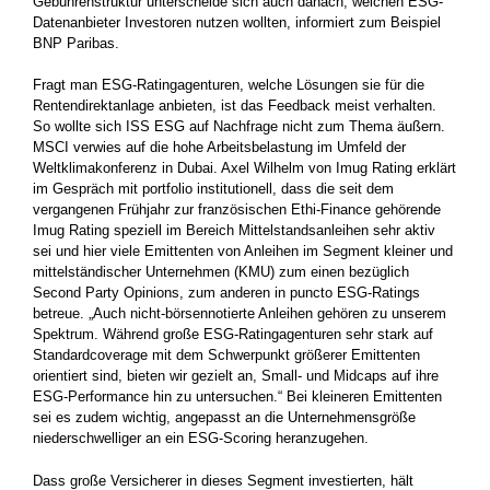
Gebührenstruktur unterscheide sich auch danach, welchen ESG-
Datenanbieter Investoren ­nutzen wollten, informiert zum Beispiel
BNP Paribas.
Fragt man ESG-Ratingagenturen, welche Lösungen sie für die
Rentendirektanlage anbieten, ist das Feedback meist verhalten.
So wollte sich ISS ESG auf Nachfrage nicht zum Thema äußern.
MSCI verwies auf die hohe Arbeitsbelastung im Umfeld der
Weltklimakonferenz in Dubai. Axel Wilhelm von Imug Rating erklärt
im Gespräch mit portfolio institutionell, dass die seit dem
vergangenen Frühjahr zur französischen Ethi-Finance gehörende
Imug Rating speziell im Bereich Mittelstandsanleihen sehr aktiv
sei und hier viele Emittenten von Anleihen im Segment kleiner und
mittelständischer Unternehmen (KMU) zum einen bezüglich
Second Party Opinions, zum anderen in puncto ESG-Ratings
betreue. „Auch nicht-börsennotierte Anleihen gehören zu unserem
Spektrum. Während große ESG-Ratingagenturen sehr stark auf
Standardcoverage mit dem Schwerpunkt größerer Emittenten
orientiert sind, bieten wir gezielt an, Small- und Midcaps auf ihre
ESG-Performance hin zu untersuchen.“ Bei kleineren Emittenten
sei es zudem wichtig, angepasst an die Unternehmensgröße
niederschwelliger an ein ESG-Scoring heranzugehen.
Dass große Versicherer in dieses Segment investierten, hält