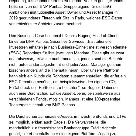
Reporting, insbesondere im Fixed-Income-Bereich geht: „Manaos“,
heißt ein von der BNP-Paribas-Gruppe eigens für die ESG-
Ambitionen institutioneller Asset Owner und Asset Manager in
2019 gegründetes Fintech mit Sitz in Paris, welches ESG-Daten
verschiedenster Anbieter ­zusammenführt.
Den Business Case beschreibt Dennis Bugner, Head of Client
Lines bei BNP Paribas Securities Services: „Institutionelle
Investoren erhalten je nach Business-Einheit meist verschiedenste
(ESG-) Reportings für ihre jeweiligen Mandate. Diese gibt es zwar
quartalsweise, teilweise auch monatlich, jedoch sind die Berichte
nicht aufeinander abgestimmt und jeder Asset Manager geht ein
bisschen anders an die Thematik heran. Über unsere Plattform
kann sich ein Kunde die Rohdaten zusammenstellen, die er für ein
ESG-Reporting benötigt, um beispielsweise den eigenen CO₂-
Fußabdruck des Portfolios zu berichten“, so Bugner. Dabei sei
auch eine Durchschau auf die Asset-Ebene, beispielsweise aus
verschiedenen Fonds, möglich. Manaos ist eine 100-prozentige
Tochtergesellschaft von BNP Paribas.
Die Durchschau auf einzelne Assets in Investmentfonds und ETFs
sei möglich, erklärt auch Caceis. Die Verwahrstelle, die
mehrheitlich zur französischen Bankengruppe Crédit Agricole
gehört, bietet ebenfalls über eine eigene Plattform Zugang zu