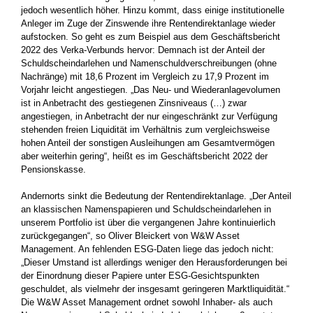
jedoch wesentlich höher. Hinzu kommt, dass einige institutionelle
Anleger im Zuge der Zinswende ihre Rentendirektanlage wieder
aufstocken. So geht es zum Beispiel aus dem Geschäftsbericht
2022 des Verka-Verbunds hervor: Demnach ist der Anteil der
Schuldscheindarlehen und Namenschuldverschreibungen (ohne
Nachränge) mit 18,6 Prozent im Vergleich zu 17,9 Prozent im
Vorjahr leicht angestiegen. „Das Neu- und Wiederanlagevolumen
ist in Anbetracht des ­gestiegenen Zinsniveaus (…) zwar
angestiegen, in Anbetracht der nur eingeschränkt zur Verfügung
stehenden freien Liquidität im Verhältnis zum vergleichsweise
hohen Anteil der sonstigen Ausleihungen am Gesamtvermögen
aber weiterhin gering“, heißt es im Geschäftsbericht 2022 der
Pensionskasse.
Andernorts sinkt die Bedeutung der Rentendirektanlage. „Der ­Anteil
an klassischen Namenspapieren und Schuldscheindarlehen in
unserem Portfolio ist über die vergangenen Jahre kontinuierlich
zurückgegangen“, so Oliver Bleickert von W&W Asset
Management. An fehlenden ESG-Daten liege das jedoch nicht:
„Dieser Umstand ist allerdings weniger den Herausforderungen bei
der Einordnung dieser Papiere unter ESG-Gesichtspunkten
geschuldet, als vielmehr der insgesamt geringeren Marktliquidität.“
Die W&W Asset Management ordnet sowohl Inhaber- als auch