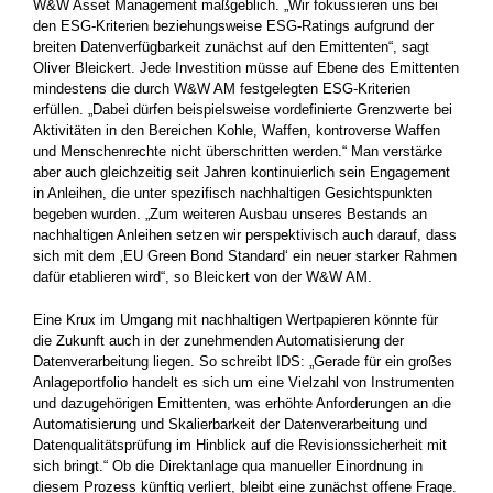
W&W Asset Management maßgeblich. „Wir fokussieren uns bei
den ESG-Kriterien beziehungsweise ESG-Ratings aufgrund der
breiten Datenverfügbarkeit zunächst auf den Emittenten“, sagt
Oliver Bleickert. Jede Investition müsse auf Ebene des Emittenten
mindestens die durch W&W AM festgelegten ESG-Kriterien
erfüllen. „Dabei dürfen beispielsweise vordefinierte Grenzwerte bei
Aktivitäten in den Bereichen Kohle, Waffen, kontroverse Waffen
und Menschenrechte nicht überschritten werden.“ Man verstärke
aber auch gleichzeitig seit Jahren kontinuierlich sein Engagement
in Anleihen, die unter spezifisch nachhaltigen Gesichtspunkten
begeben wurden. „Zum weiteren Ausbau unseres Bestands an
nachhaltigen Anleihen setzen wir perspektivisch auch darauf, dass
sich mit dem ‚EU Green Bond Standard‘ ein neuer starker Rahmen
dafür etablieren wird“, so Bleickert von der W&W AM.
Eine Krux im Umgang mit nachhaltigen Wertpapieren könnte für
die Zukunft auch in der zunehmenden Automatisierung der
Datenverarbeitung liegen. So schreibt IDS: „Gerade für ein großes
Anlageportfolio handelt es sich um eine Vielzahl von Instrumenten
und dazugehörigen Emittenten, was erhöhte Anforderungen an die
Automati­sierung und Skalierbarkeit der Datenverarbeitung und
Datenqualitätsprüfung im Hinblick auf die Revisionssicherheit mit
sich bringt.“ Ob die Direktanlage qua manueller Einordnung in
diesem Prozess künftig verliert, bleibt eine zunächst offene Frage.