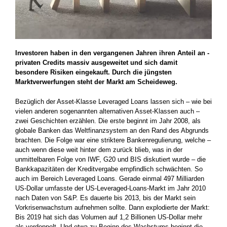
Investoren haben in den vergangenen Jahren ihren Anteil an ­
privaten Credits massiv ausgeweitet und sich damit
besondere ­Risiken eingekauft. Durch die jüngsten
Marktverwerfungen steht der Markt am Scheideweg.
Bezüglich der Asset-Klasse Leveraged Loans lassen sich – wie bei
vielen anderen sogenannten alternativen Asset-Klassen auch –
zwei Geschichten erzählen. Die erste beginnt im Jahr 2008, als
globale Banken das Weltfinanzsystem an den Rand des Abgrunds
­brachten. Die Folge war eine striktere Bankenregulierung, welche –
auch wenn diese weit hinter dem zurück blieb, was in der
unmittelbaren Folge von IWF, G20 und BIS diskutiert wurde – die
Bankkapazitäten der Kreditvergabe empfindlich schwächten. So
auch im Bereich ­Leveraged Loans. Gerade einmal 497 Milliarden
US-Dollar ­umfasste der US-Leveraged-Loans-Markt im Jahr 2010
nach Daten von S&P. Es dauerte bis 2013, bis der Markt sein
Vorkrisenwachstum ­aufnehmen sollte. Dann explodierte der Markt:
Bis 2019 hat sich das Volumen auf 1,2 Billionen US-Dollar mehr
als verdoppelt. Und etwa zu Beginn des Wachstums beginnt die