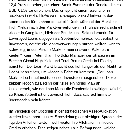
12,4 Prozent sehen, um einen Break-Even mit der Rendite dieses
BBB-CLOs zu erreichen. Das entspricht einem Szenario, in
welchem fast die Hälfte des Leveraged-Loans-Marktes in den
kommenden fünf Jahren defaultet.“ Doch während der Markt für
High Yields nach den Marktverwerfungen im Frühjahr recht schnell
wieder in Gang kam, blieb der Primär- und Sekundärmarkt für
Leveraged ­Loans dagegen bis September nahezu tot. „Selbst für
Investoren, welche die Marktverwerfungen nutzen wollten, war es
schwierig, in den Private Markets nennenswerte Pakete zu
kaufen“, kann Peter Khan, Portfolio Manager der Strategien im
Bereich Global High Yield und Total Return Credit bei Fidelity,
berichten. Der Loan-Markt braucht deutlich länger als der Markt für
Hochzinsanleihen, um wieder in Fahrt zu kommen. „Der Loan-
Markt ist sehr auf ­institutionelle Investoren ausgerichtet. Diese
zeigten jedoch zu ­Beginn der Krise ein hohes Maß an
Unsicherheit, wie der Loan-Markt die Pandemie bewältigen würde“,
so Khan. Aktuell ist er ­zuversichtlich, dass das Schlimmste
überstanden sein könnte.
Im Vergleich der Optionen in der strategischen Asset-Allokation
werden Investoren – unter Einbeziehung der niedrigen Spreads der
liquiden Anleihemärkte – wohl weiter ihre Allokation in illiquide
Credits erhöhen. Dies zeigen nahezu alle Befragungen, welche ­