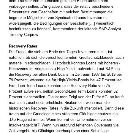
dem Transfer von materiellen geistigen Eigentumsrechten
vorbeugen sollen. „Wir glauben, dass der relativ bescheidene
Prozentsatz von Geschäften mit solchen Bestimmungen die
begrenzte Möglichkeit von Syndicated-Loans-Investoren
widerspiegelt, die ­Bedingungen der ­Geschäfte […] wesentlich
beeinflussen zu können“, kommentierte der leitende S&P-Analyst
Timothy Corprew.
Recovery Rates
Die Frage, die sich am Ende des Tages Investoren stellt, ist
natürlich, ob sich die verschlechternden Kreditschutzklauseln auch
­materiell niederschlagen. Historisch konnten Loans mit höheren ­
Recoveries im Vergleich zu High Yields aufwarten: Laut S&P lag
die Recovery bei allen Bank Loans im Zeitraum 1987 bis 2019 bei
79 Prozent, während sie für High-Yields-Bonds bei 47 Prozent lag.
First-Lien Term Loans konnten eine Recovery Ratio von 75
Prozent aufweisen, selbst Second-Lien Term Loans konnten 52
Prozent ­sicherstellen. Glaubt man Feigl von der Pilfor AG, so kauft
man sich zusehends erhebliche Risiken ein, wenn man die
historischen Recovery Rates in die Zukunft interpoliert. Denn diese
traten auf der Grundlage eines stärkeren Gläubigerschutzes ein.
„Die Frage ist immer: Wann kommt ein Unternehmen vor ein
Insolvenz­gericht?“ Wenn nun aufgrund fehlenden Covenants viel
Zeit vergeht, bis Gläubiger überhaupt von einer Schieflage