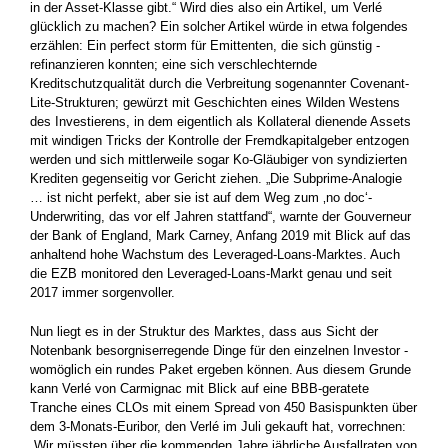
in der Asset-Klasse gibt.“ Wird dies also ein Artikel, um Verlé
glücklich zu machen? Ein solcher Artikel würde in etwa folgendes
erzählen: Ein perfect storm für Emittenten, die sich günstig ­
refinanzieren konnten; eine sich verschlechternde
Kreditschutzqualität durch die Verbreitung sogenannter Covenant-
Lite-Strukturen; gewürzt mit Geschichten eines Wilden Westens
des Investierens, in dem eigentlich als Kollateral dienende Assets
mit windigen Tricks der ­Kontrolle der Fremdkapitalgeber entzogen
werden und sich mittlerweile ­sogar Ko-Gläubiger von syndizierten
Krediten gegenseitig vor ­Gericht ziehen. „Die Subprime-Analogie
… ist nicht perfekt, aber sie ist auf dem Weg zum ‚no doc‘-
Underwriting, das vor elf Jahren stattfand“, warnte der Gouverneur
der Bank of England, Mark ­Carney, Anfang 2019 mit Blick auf das
anhaltend hohe Wachstum des Leveraged-Loans-Marktes. Auch
die EZB monitored den ­Leveraged-Loans-Markt genau und seit
2017 immer sorgenvoller.
Nun liegt es in der Struktur des Marktes, dass aus Sicht der
Notenbank besorgniserregende Dinge für den einzelnen Investor ­
womöglich ein rundes Paket ergeben können. Aus diesem Grunde
kann Verlé von Carmignac mit Blick auf eine BBB-geratete
Tranche eines CLOs mit einem Spread von 450 Basispunkten über
dem 3-Monats-Euribor, den Verlé im Juli gekauft hat, vorrechnen:
„Wir müssten über die kommenden Jahre jährliche Ausfallraten von