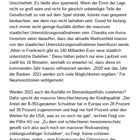
Unsicherheit. Es bleibt also spannend. Wenn der Ernst der Lage
nicht so groß wäre und nicht für gänzlich unbeteiligte Teile der
Gesellschaft so viel auf dem Spiel stünde, könnte man gespannt
beobachten, wer denn nun recht ­behalten wird. Grund für bislang
noch immer recht geringe ­Ausfälle dürften die massiven
staatlichen Unterstützungsmaßnahmen sein. ­Chandra von Aviva
Investors weist daraufhin, dass das aktuelle Marktumfeld massiv
von den staatlichen Unterstützungsmaß­nahmen beeinflusst werde.
„Allein in Frankreich gibt es 140 ­Milliarden Euro neue staatlich
unterstützte Darlehen.“ Diese ­hätten jedoch nur eine Laufzeit von
zwölf bis 18 Monaten, weshalb zu ­erwarten ist, dass diese im
kommenden Jahr massiv refinanziert werden. „2020 war das Jahr
der Banken. 2021 werden sich viele Möglichkeiten ergeben.“ Für
Neuinvestitionen wohlgemerkt.
Werden 2021 auch die Ausfälle im Bestandsportfolio zunehmen?
Dafür spricht die massive Verschlechterung der Kreditqualität. „Der
Anteil der B-/B3-gerateten Schuldner hat in Europa von 28 Prozent
auf 39 Prozent zugenommen und liegt nur fünf Prozent unter den
Werten für die USA, was es so noch nie gab“, rechnet Feigl von
der Pilfor AG vor. „Zu dem viel schlechteren ­Investorenschutz
gesellt sich also auch noch ein massiver Risikoanstieg
zahlungsunfähiger Schuldner“, so Feigl. Keine schönen
Aussichten, wobei – eine Fortsetzung des Optimismus der