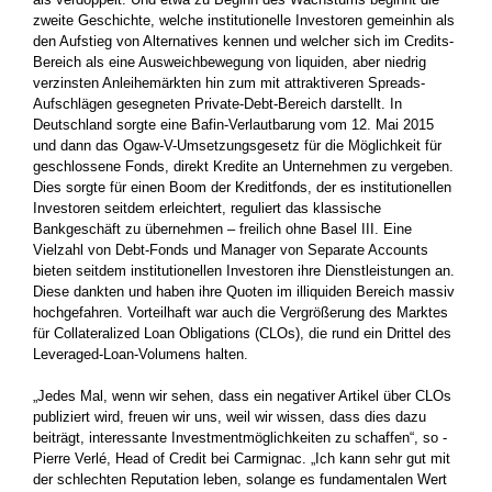
zweite Geschichte, welche institutionelle Investoren gemeinhin als
den Aufstieg von Alternatives kennen und welcher sich im Credits-
Bereich als eine Ausweichbewegung von liquiden, aber niedrig
verzinsten Anleihemärkten hin zum mit attraktiveren Spreads-
Aufschlägen ­gesegneten Private-Debt-Bereich darstellt. In
Deutschland sorgte eine Bafin-Verlautbarung vom 12. Mai 2015
und dann das Ogaw-V-Umsetzungsgesetz für die Möglichkeit für
geschlossene Fonds, direkt Kredite an Unternehmen zu vergeben.
Dies sorgte für einen Boom der Kreditfonds, der es institutionellen
Investoren seitdem ­erleichtert, reguliert das klassische
Bankgeschäft zu übernehmen – freilich ohne Basel III. Eine
Vielzahl von Debt-Fonds und Manager von Separate Accounts
bieten seitdem institutionellen Investoren ihre Dienstleistungen an.
Diese dankten und haben ihre Quoten im illiquiden Bereich massiv
hochgefahren. Vorteilhaft war auch die Vergrößerung des Marktes
für Collateralized Loan Obligations (CLOs), die rund ein Drittel des
Leveraged-Loan-Volumens halten.
„Jedes Mal, wenn wir sehen, dass ein negativer Artikel über CLOs
publiziert wird, freuen wir uns, weil wir wissen, dass dies dazu
beiträgt, interessante Investmentmöglichkeiten zu schaffen“, so ­
Pierre Verlé, Head of Credit bei Carmignac. „Ich kann sehr gut mit
der schlechten Reputation leben, solange es fundamentalen Wert