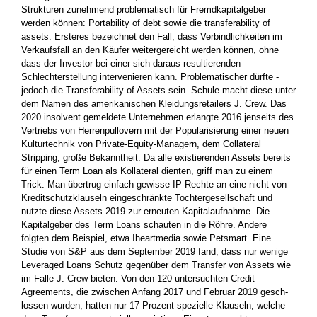
Strukturen zunehmend problematisch für Fremdkapitalgeber
werden können: Portability of debt sowie die transferability of
assets. Ersteres ­bezeichnet den Fall, dass Verbindlichkeiten im
Verkaufsfall an den Käufer weitergereicht werden können, ohne
dass der Investor bei einer sich daraus resultierenden
Schlechterstellung intervenieren kann. Problematischer dürfte ­
jedoch die Transferability of Assets sein. Schule macht diese unter
dem Namen des amerikanischen Kleidungsretailers J. Crew. Das
2020 insolvent gemeldete Unternehmen ­erlangte 2016 jenseits des
Vertriebs von Herrenpullovern mit der ­Popularisierung ­einer neuen
Kulturtechnik von Private-Equity-­Managern, dem Collateral
Stripping, große Bekanntheit. Da alle existierenden ­Assets bereits
für einen Term Loan als Kollateral dienten, griff man zu einem
Trick: Man übertrug einfach gewisse IP-Rechte an eine nicht von
Kreditschutzklauseln eingeschränkte Tochtergesellschaft und
nutzte diese Assets 2019 zur erneuten ­Kapitalaufnahme. Die
Kapitalgeber des Term Loans schauten in die Röhre. Andere
folgten dem Beispiel, etwa Iheartmedia sowie ­Petsmart. Eine
Studie von S&P aus dem September 2019 fand, dass nur wenige
Leveraged ­Loans Schutz gegenüber dem Transfer von Assets wie
im Falle J. Crew bieten. Von den 120 untersuchten ­Credit
Agreements, die zwischen Anfang 2017 und Februar 2019 gesch­
lossen wurden, ­hatten nur 17 Prozent spezielle Klauseln, welche