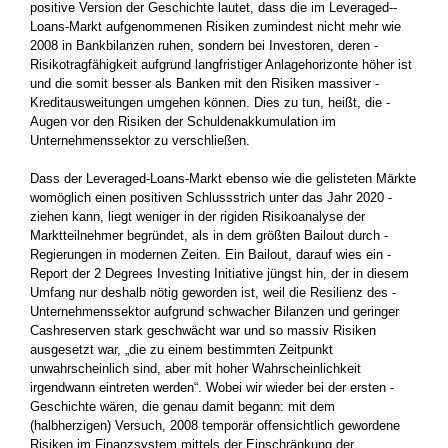
positive Version der Geschichte lautet, dass die im Leveraged-­
Loans-Markt aufgenommenen Risiken zumindest nicht mehr wie
2008 in Bankbilanzen ruhen, sondern bei Investoren, deren ­
Risikotragfähigkeit aufgrund langfristiger Anlagehorizonte höher ist
und die somit besser als Banken mit den Risiken massiver ­
Kreditausweitungen umgehen können. Dies zu tun, heißt, die ­
Augen vor den Risiken der ­Schuldenakkumulation im
Unternehmenssektor zu verschließen.
Dass der Leveraged-Loans-Markt ebenso wie die gelisteten Märkte
womöglich einen positiven Schlussstrich unter das Jahr 2020 ­
ziehen kann, liegt weniger in der rigiden Risikoanalyse der
Marktteilnehmer begründet, als in dem größten Bailout durch ­
Regierungen in modernen Zeiten. Ein Bailout, darauf wies ein ­
Report der 2 Degrees Investing Initiative jüngst hin, der in diesem
Umfang nur deshalb nötig geworden ist, weil die Resilienz des ­
Unternehmenssektor aufgrund schwacher Bilanzen und geringer
Cashreserven stark geschwächt war und so massiv Risiken
ausgesetzt war, „die zu einem bestimmten Zeitpunkt
unwahrscheinlich sind, aber mit hoher Wahrscheinlichkeit
irgendwann eintreten ­werden“. Wobei wir wieder bei der ersten ­
Geschichte wären, die ­genau damit begann: mit dem
(halbherzigen) Versuch, 2008 ­temporär offensichtlich gewordene
Risiken im Finanzsystem mittels der Einschränkung der