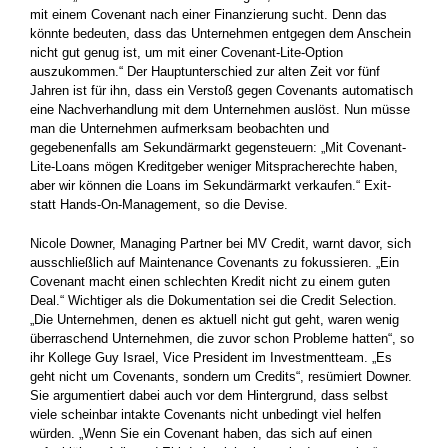
mit einem Covenant nach einer Finanzierung sucht. Denn das
könnte bedeuten, dass das ­Unternehmen entgegen dem Anschein
nicht gut genug ist, um mit einer Covenant-Lite-Option
auszukommen.“ Der Hauptunterschied zur alten Zeit vor fünf
Jahren ist für ihn, dass ein Verstoß gegen Covenants automatisch
eine Nachverhandlung mit dem Unternehmen auslöst. Nun müsse
man die Unternehmen aufmerksam beobachten und
gegebenenfalls am Sekundärmarkt gegensteuern: „Mit Covenant-
Lite-Loans mögen Kreditgeber weniger Mitspracherechte haben,
aber wir können die Loans im Sekundärmarkt verkaufen.“ Exit-
statt Hands-On-Management, so die Devise.
Nicole Downer, Managing Partner bei MV Credit, warnt davor, sich
ausschließlich auf Maintenance Covenants zu fokussieren. „Ein
Covenant macht einen schlechten Kredit nicht zu einem guten
Deal.“ Wichtiger als die Dokumentation sei die Credit Selection.
„Die Unternehmen, denen es aktuell nicht gut geht, waren wenig
überraschend Unternehmen, die zuvor schon Probleme hatten“, so
ihr Kollege Guy Israel, Vice President im Investmentteam. „Es
geht nicht um Covenants, sondern um Credits“, resümiert Downer.
Sie argumentiert dabei auch vor dem Hintergrund, dass selbst
viele scheinbar intakte Covenants nicht unbedingt viel helfen
würden. „Wenn Sie ein Covenant haben, das sich auf einen