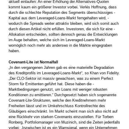
aktuell einlaufen: An einer Erhöhung der Alternatives-Quoten
kommt kaum ein größerer Investor vorbei. Verlés Hoffnung, dass
durch die schlechte Reputation des Segments überschüssiges ­
Kapital aus dem Leveraged-Loans-Markt ferngehalten wird, ­
wodurch die Spreads weiter attraktiv bleiben, wird sich somit auch
durch diesen Artikel nicht erfüllen. Investoren, die sich für eine ­
Allokation entscheiden, sollten dennoch genau die Entwicklungen
im Auge behalten, welche sich im Leveraged-Loans-Markt
womöglich noch mehr als anderswo in die Märkte eingegraben
haben.
Covenant-Lite ist Normalfall
„In den vergangenen Jahren gab es eine materielle Degradation
des Kreditprofils im Leveraged-Loans-Markt“, so Khan von Fidelity.
„Der CLO-Sektor ist massiv gewachsen, was zu einem Perfect
Storm für Emittenten geführt hat. Diese haben die ­
Marktbedingungen genutzt, um Loans mit weniger robusten
Konditionen zu ­emittieren.“ Durchgesetzt haben sich sogenannte
Covenant-Lite-Strukturen, welche den Kreditnehmern mehr
Freiheiten lässt und im Umkehrschluss Kontrollrechte des
Gläubigers einschränkt. Im Markt scheint man sich also nicht auf
eine Rückkehr von starken Covenants einzustellen. Für Torben
Ronberg, Portfoliomanager von Muzinich, sind die Zeiten jedenfalls
vorbei: „Inzwischen ist es ein Warnsignal, wenn ein Unternehmen