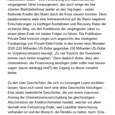
vergangenen Jahre vorausgesetzt, den auch einige der hier
zitierten Marktteilnehmer wieder an den Tag legen – weiter
fließende Kredite den Markt durch die Krise steuern könnten. Denn
paradoxerweise wäre eine Vertrauenskrise auf der Basis negativer
Einschätzungen zu künftigen Ausfallraten und Recovery Rates der
sicherste Weg, um den Kreditboom der vergangenen Jahre zu
einem jähen Ende mit fatalen Folgen zu führen. Die Publikation
Private Debt Investor zeigte sich angesichts des niedrigeren
Fundraisings von Private-Debt-Fonds in den ersten neun Monaten
2020 (110 Milliarden US-Dollar gegenüber 150 Milliarden US-Dollar
im Vorjahreszeitraum) besorgt: „Zu viel Vorsicht der Investoren
könnte nach hinten ­losgehen.“ Denn dadurch drohe, dass den
Unternehmen, die ­Finanzierung benötigen (oder sollte man besser
sagen: davon ­abhängig sind?) der Zugang zu dieser verwehrt
bleibe.
Zu den zwei Geschichten, die sich zu Leveraged Loans erzählen ­
lassen, lässt sich somit noch eine dritte Geschichte hinzufügen: ­
Eine relativ bedrohliche Geschichte, die von einem massiven ­
Anstieg der Unternehmensverschuldung bei gleichzeitigem ­
Abschmelzen der Kreditsicherheiten handelt, welcher vor allem
deshalb eine Fortsetzung findet, weil Liquidität überschüssig
vorhanden ist und der Wunsch, die Rendite zu halten, hoch. Eine ­