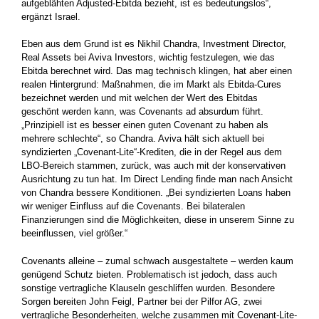
aufgeblähten ­Adjusted-Ebitda bezieht, ist es bedeutungslos“,
ergänzt Israel.
Eben aus dem Grund ist es Nikhil Chandra, Investment Director,
Real Assets bei Aviva Investors, wichtig festzulegen, wie das
Ebitda berechnet wird. Das mag technisch klingen, hat aber einen
realen Hintergrund: Maßnahmen, die im Markt als Ebitda-Cures
bezeichnet werden und mit welchen der Wert des Ebitdas
geschönt werden kann, was Covenants ad absurdum führt.
„Prinzipiell ist es besser einen guten Covenant zu haben als
mehrere schlechte“, so ­Chandra. Aviva hält sich aktuell bei
syndizierten „Covenant-Lite“-Krediten, die in der Regel aus dem
LBO-Bereich stammen, zurück, was auch mit der konservativen
Ausrichtung zu tun hat. Im Direct Lending finde man nach Ansicht
von Chandra bessere Konditionen. „Bei syndizierten Loans haben
wir weniger Einfluss auf die Covenants. Bei bilateralen
Finanzierungen sind die Möglichkeiten, diese in ­unserem Sinne zu
beeinflussen, viel größer.“
Covenants alleine – zumal schwach ausgestaltete – werden kaum
genügend Schutz bieten. Problematisch ist jedoch, dass auch
sonstige vertragliche Klauseln geschliffen wurden. Besondere
Sorgen bereiten John Feigl, Partner bei der Pilfor AG, zwei
vertragliche ­Besonderheiten, welche zusammen mit Covenant-Lite-