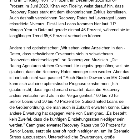
sind im ­Sinkflug: Von 73 Prozent im Dezember 2018 auf 64
Prozent im ­Juni 2020. Khan von Fidelity, weist darauf hin, dass
Recovery Rates stark mit dem ökonomischen Zyklus korrelieren.
Auch deshalb ­verzeichnen Recovery Rates bei Leveraged Loans
rekordtiefe ­Niveaus: First-Lien-Loans kommen hier laut J.P.
Morgan Year-to-Date auf gerade einmal 46 Prozent, während sie im
langjährigen Trend 65,6 ­Prozent verbuchen können.
Andere sind optimistischer: „Wir sehen keine Anzeichen in den ­
Daten, dass schwächere Covenants sich in schwächeren
Recoveries niederschlagen“, so Ronberg von Muzinich. „Die
Rating-Agenturen stehen Covenant-lite negativ gegenüber, weil sie
glauben, dass die Recovery Rates niedriger sein werden. Aber das
ist einfach nicht was passiert.“ Auch Nicole Downer von MV Credit
kann sich auf ­eine optimistische Prognose einstimmen: „Ich
glaube nicht, dass irgendjemand erwartet, dass die Recovery
anders verlaufen wird als in der Vergangenheit.“ 60 bis 70 für
Senior Loans und 30 bis 40 Prozent bei Subordinated Loans sei
die Größenordnung, die man auch in Zukunft erwarten könne. Eine
andere Erwartung hat ­dagegen Verlé von Carmignac. „Es besteht
kein Zweifel, dass die künftigen Einziehungsraten niedriger sein
werden.“ Carmignac ­erwartet Recovery Rates von 50 Prozent für
Senior Loans, setzt sie aber oft noch niedriger an, um ihr Szenario
Stress auszusetzen. Unterschiedliche Erwartungen, große