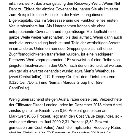
erfahren, senkt das zwangsläufig den Recovery-Wert. „Wenn Net
Debt zu Ebitda der einzige Covenant ist, haben Sie als Investor
zum Beispiel keinen Einblick in die Entwicklung dieses
Eigenkapitals, das im Stress­szenario die Funktion eines ersten
Verlustabsorbers hat. Als Unternehmen können sie ohne
entsprechende Covenants und regel­mässige Meldepflicht eine
ganze Weile weiter wirtschaften, bis das auffällt. Wenn dann auch
noch die Verschuldung hoch ist und ­Teile der werthaltigen Assets
in ein anderes Unternehmen oder ­Gruppengesellschaft ohne
Zugriffsmöglichkeiten transferiert ­wurden, ist eine niedrigerer
Recovery-Wert vorprogrammiert.“ Er verweist auf eine Reihe von
jüngsten Insolvenzen in den USA, nach denen Schuldtitel weitaus
weniger als erwartet gehandelt ­wurde: etwa Men‘s Wearhouse
(zwei Cents/Dollar), J.C. Penney Co. (mit dem Tiefstpreis von
0,125 Cent/Dollar) und Neiman Marcus Group Inc. (drei
Cent/Dollar).
Wenig überraschend steigen Ausfallraten derzeit an. Verzeichnete
der Cliffwater Direct Lending Index im Dezember 2018 einen ­Anteil
zinslos gestellter Kredite von 0,50 Prozent gemessen am
Marktwert (0,66 Prozent, legt man den Cost Value zugrunde), so ­
verbuchte dieser im Juni 2020 2,31 Prozent (3,32 Prozent
gemessen am Cost Value). Auch die implizierten Recovery Rates