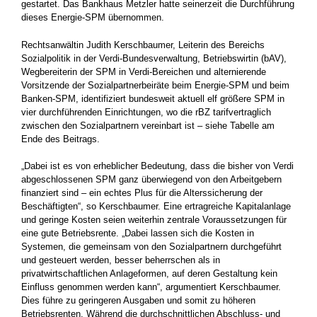
gestartet. Das Bankhaus Metzler hatte seinerzeit die Durchführung
dieses Energie-SPM übernommen.
Rechtsanwältin Judith Kerschbaumer, Leiterin des Bereichs
Sozialpolitik in der Verdi-Bundesverwaltung, Betriebswirtin (bAV),
Wegbereiterin der SPM in Verdi-Bereichen und alternierende
Vorsitzende der Sozialpartnerbeiräte beim Energie-SPM und beim
Banken-SPM, identifiziert bundesweit aktuell elf größere SPM in
vier durchführenden Einrichtungen, wo die rBZ tarifvertraglich
zwischen den Sozialpartnern vereinbart ist – siehe Tabelle am
Ende des Beitrags.
„Dabei ist es von erheblicher Bedeutung, dass die bisher von Verdi
abgeschlossenen SPM ganz überwiegend von den Arbeitgebern
finanziert sind – ein echtes Plus für die Alterssicherung der
Beschäftigten“, so Kerschbaumer. Eine ertragreiche Kapitalanlage
und geringe Kosten seien weiterhin zentrale Voraussetzungen für
eine gute Betriebsrente. „Dabei lassen sich die Kosten in
Systemen, die gemeinsam von den Sozialpartnern durchgeführt
und gesteuert werden, besser beherrschen als in
privatwirtschaftlichen Anlageformen, auf deren Gestaltung kein
Einfluss genommen werden kann“, argumentiert Kerschbaumer.
Dies führe zu geringeren Ausgaben und somit zu höheren
Betriebsrenten. Während die durchschnittlichen Abschluss- und