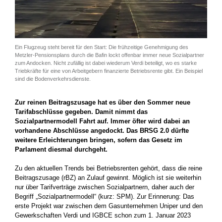
Ein Flugzeug steht bereit für den Start: Die frühzeitige Genehmigung des
Metzler-Pensionsplans durch die Bafin lockt offenbar immer neue Sozialpartner
zum Andocken. Nicht zufällig ist dabei wiederum Verdi beteiligt, wo es starke
Triebkräfte für eine von Arbeitgebern finanzierte Betriebsrente gibt. Ein Beispiel
sind die Bodenverkehrsdienste.
Zur reinen Beitragszusage hat es über den Sommer neue
Tarifabschlüsse gegeben. Damit nimmt das
Sozialpartnermodell Fahrt auf. Immer öfter wird dabei an
vorhandene Abschlüsse angedockt. Das BRSG 2.0 dürfte
weitere Erleichterungen bringen, sofern das Gesetz im
Parlament diesmal durchgeht.
Zu den aktuellen Trends bei Betriebsrenten gehört, dass die reine
Beitragszusage (rBZ) an Zulauf gewinnt. Möglich ist sie weiterhin
nur über Tarifverträge zwischen Sozialpartnern, daher auch der
Begriff „Sozialpartnermodell“ (kurz: SPM). Zur Erinnerung: Das
erste Projekt war zwischen dem Gasunternehmen Uniper und den
Gewerkschaften Verdi und IGBCE schon zum 1. Januar 2023