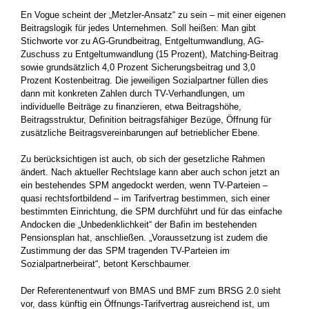
En Vogue scheint der „Metzler-Ansatz“ zu sein – mit einer eigenen
Beitragslogik für jedes Unternehmen. Soll heißen: Man gibt
Stichworte vor zu AG-Grundbeitrag, Entgeltumwandlung, AG-
Zuschuss zu Entgeltumwandlung (15 Prozent), Matching-Beitrag
sowie grundsätzlich 4,0 Prozent Sicherungsbeitrag und 3,0
Prozent Kostenbeitrag. Die jeweiligen Sozialpartner füllen dies
dann mit konkreten Zahlen durch TV-Verhandlungen, um
individuelle Beiträge zu finanzieren, etwa Beitragshöhe,
Beitragsstruktur, Definition beitragsfähiger Bezüge, Öffnung für
zusätzliche Beitragsvereinbarungen auf betrieblicher Ebene.
Zu berücksichtigen ist auch, ob sich der gesetzliche Rahmen
ändert. Nach aktueller Rechtslage kann aber auch schon jetzt an
ein bestehendes SPM angedockt werden, wenn TV-Parteien –
quasi rechtsfortbildend – im Tarifvertrag bestimmen, sich einer
bestimmten Einrichtung, die SPM durchführt und für das einfache
Andocken die „Unbedenklichkeit“ der Bafin im bestehenden
Pensionsplan hat, anschließen. „Voraussetzung ist zudem die
Zustimmung der das SPM tragenden TV-Parteien im
Sozialpartnerbeirat“, betont Kerschbaumer.
Der Referentenentwurf von BMAS und BMF zum BRSG 2.0 sieht
vor, dass künftig ein Öffnungs-Tarifvertrag ausreichend ist, um