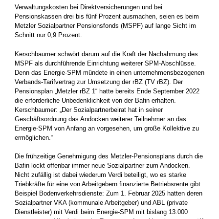
Verwaltungskosten bei Direktversicherungen und bei
Pensionskassen drei bis fünf Prozent ausmachen, seien es beim
Metzler Sozialpartner Pensionsfonds (MSPF) auf lange Sicht im
Schnitt nur 0,9 Prozent.
Kerschbaumer schwört darum auf die Kraft der Nachahmung des
MSPF als durchführende Einrichtung weiterer SPM-Abschlüsse.
Denn das Energie-SPM mündete in einen unternehmensbezogenen
Verbands-Tarifvertrag zur Umsetzung der rBZ (TV rBZ). Der
Pensionsplan „Metzler rBZ 1“ hatte bereits Ende September 2022
die erforderliche Unbedenklichkeit von der Bafin erhalten.
Kerschbaumer: „Der Sozialpartnerbeirat hat in seiner
Geschäftsordnung das Andocken weiterer Teilnehmer an das
Energie-SPM von Anfang an vorgesehen, um große Kollektive zu
ermöglichen.“
Die frühzeitige Genehmigung des Metzler-Pensionsplans durch die
Bafin lockt offenbar immer neue Sozialpartner zum Andocken.
Nicht zufällig ist dabei wiederum Verdi beteiligt, wo es starke
Triebkräfte für eine von Arbeitgebern finanzierte Betriebsrente gibt.
Beispiel Bodenverkehrsdienste: Zum 1. Februar 2025 hatten deren
Sozialpartner VKA (kommunale Arbeitgeber) und ABL (private
Dienstleister) mit Verdi beim Energie-SPM mit bislang 13.000