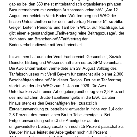
gab es bei den 350 meist mittelständisch organisierten privaten
Busunternehmen mit wenigen Ausnahmen keine bAV. „Am 12.
August vermeldeten Verdi Baden-Württemberg und WBO die
finalen Unterschriften unter den Tarifvertrag Nummer 5“, so Silke
Geiger, Leiterin Personal und Tarif beim WBO, auf Nachfrage. Es
gibt einen eigenständigen „Tarifvertrag reine Beitragszusage“, der
sich stark am Branchen-bAV-Tarifvertrag der
Bodenverkehrsdienste mit Verdi orientiert.
Inzwischen hat auch der Verdi-Fachbereich Gesundheit, Soziale
Dienste, Bildung und Wissenschaft sein erstes SPM vereinbart.
Die Awo Unterfranken vermeldete am 29. August Vollzug des
Tarifabschlusses mit Verdi Bayern für zunächst alle bisher 2.300
Beschäftigten ohne bAV in dieser Region. Der neue Tarifvertrag
startet wie der des WBO zum 1. Januar 2026. Die Awo
Unterfranken zahlt einen Arbeitgebergrundbeitrag von 2,8 Prozent
des monatlichen Brutto-Tabellenentgelts in die bAV. Darüber
hinaus steht es den Beschäftigten frei, zusätzlich
Entgeltumwandlung zu betreiben: entweder in Höhe von 1,4 oder
2,8 Prozent des monatlichen Brutto-Tabellenentgelts. Bei
Entgeltumwandlung schießt der Arbeitgeber auf den
umgewandelten Beitrag zusätzlich noch 15 Prozent pauschal zu.
Darüber hinaus leistet der Arbeitgeber noch 4,0 Prozent