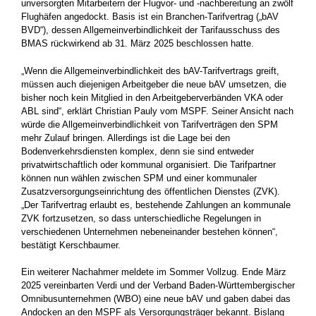
unversorgten Mitarbeitern der Flugvor- und -nachbereitung an zwölf
Flughäfen angedockt. Basis ist ein Branchen-Tarifvertrag („bAV
BVD“), dessen Allgemeinverbindlichkeit der Tarifausschuss des
BMAS rückwirkend ab 31. März 2025 beschlossen hatte.
„Wenn die Allgemeinverbindlichkeit des bAV-Tarifvertrags greift,
müssen auch diejenigen Arbeitgeber die neue bAV umsetzen, die
bisher noch kein Mitglied in den Arbeitgeberverbänden VKA oder
ABL sind“, erklärt Christian Pauly vom MSPF. Seiner Ansicht nach
würde die Allgemeinverbindlichkeit von Tarifverträgen den SPM
mehr Zulauf bringen. Allerdings ist die Lage bei den
Bodenverkehrsdiensten komplex, denn sie sind entweder
privatwirtschaftlich oder kommunal organisiert. Die Tarifpartner
können nun wählen zwischen SPM und einer kommunaler
Zusatzversorgungseinrichtung des öffentlichen Dienstes (ZVK).
„Der Tarifvertrag erlaubt es, bestehende Zahlungen an kommunale
ZVK fortzusetzen, so dass unterschiedliche Regelungen in
verschiedenen Unternehmen nebeneinander bestehen können“,
bestätigt Kerschbaumer.
Ein weiterer Nachahmer meldete im Sommer Vollzug. Ende März
2025 vereinbarten Verdi und der Verband Baden-Württembergischer
Omnibusunternehmen (WBO) eine neue bAV und gaben dabei das
Andocken an den MSPF als Versorgungsträger bekannt. Bislang