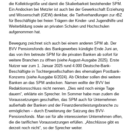
die Kollektivgröße und damit die Skalierbarkeit bestehender SPM.
Ein Andocken bei Metzler ist auch bei der Gewerkschaft Erziehung
und Wissenschaft (GEW) denkbar, die Tarifverhandlungen zur rBZ
für Beschäftigte bei freien Trägern der Kinder- und Jugendhilfe und
Weiterbildung sowie an privaten Schulen und Hochschulen
aufgenommen hat.
Bewegung zeichnet sich auch bei einem anderen SPM ab. Der
BVV Pensionsfonds des Bankgewerbes kündigte Ende Juni an,
das von ihm betreute SPM für die privaten Banken ab sofort für
weitere Branchen zu öffnen (siehe August-Ausgabe 2025). Erste
Nutzer war zum 1. Januar 2025 rund 4.000 Deutsche-Bank-
Beschäftigte in Tochtergesellschaften des ehemaligen Postbank-
Konzerns (siehe Ausgabe 6/2024). Ab Oktober sollen drei weitere
Banken an das SPM andocken. Namen wollte der BVV bei
Redaktionsschluss nicht nennen. „Dies wird noch einige Tage
dauern“, erklärte ein Sprecher. Im Sommer habe man zudem die
Voraussetzungen geschaffen, das SPM auch für Unternehmen
außerhalb der Banken und der Finanzdienstleistungsbranche zu
ermöglichen – durch Erweiterung der Satzung des BVV-
Pensionsfonds. Man sei für alle interessierten Unternehmen offen,
die die tariflichen Voraussetzungen erfüllen. „Abschlüsse gibt es
derzeit noch nicht“, so der Sprecher weiter.