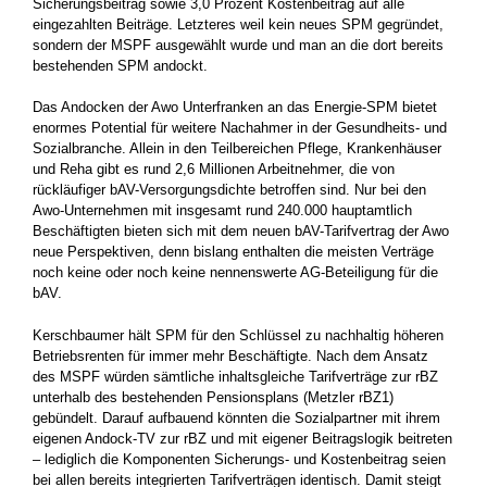
Sicherungsbeitrag sowie 3,0 Prozent Kostenbeitrag auf alle
eingezahlten Beiträge. Letzteres weil kein neues SPM gegründet,
sondern der MSPF ausgewählt wurde und man an die dort bereits
bestehenden SPM andockt.
Das Andocken der Awo Unterfranken an das Energie-SPM bietet
enormes Potential für weitere Nachahmer in der Gesundheits- und
Sozialbranche. Allein in den Teilbereichen Pflege, Krankenhäuser
und Reha gibt es rund 2,6 Millionen Arbeitnehmer, die von
rückläufiger bAV-Versorgungsdichte betroffen sind. Nur bei den
Awo-Unternehmen mit insgesamt rund 240.000 hauptamtlich
Beschäftigten bieten sich mit dem neuen bAV-Tarifvertrag der Awo
neue Perspektiven, denn bislang enthalten die meisten Verträge
noch keine oder noch keine nennenswerte AG-Beteiligung für die
bAV.
Kerschbaumer hält SPM für den Schlüssel zu nachhaltig höheren
Betriebsrenten für immer mehr Beschäftigte. Nach dem Ansatz
des MSPF würden sämtliche inhaltsgleiche Tarifverträge zur rBZ
unterhalb des bestehenden Pensionsplans (Metzler rBZ1)
gebündelt. Darauf aufbauend könnten die Sozialpartner mit ihrem
eigenen Andock-TV zur rBZ und mit eigener Beitragslogik beitreten
– lediglich die Komponenten Sicherungs- und Kostenbeitrag seien
bei allen bereits integrierten Tarifverträgen identisch. Damit steigt