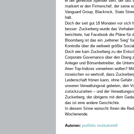
er der generöse Spender sein, der fast 
markiert er den Firmenchef, der seine 
Vanguard Group, Blackrock, State Stree
hält.
Doch der seit gut 18 Monaten vor sich 
besser: Zuckerberg wurde das Vorhaben
berichtete, hat Facebook die Pläne für 
Bloomberg ist das ein „seltener Sieg“ 
Kontrolle über die weltweit größte Soc
Doch wie kam Zuckerberg zu der Entsch
Corporate Governance über den Drang 
Anleger und Börsenbetreiber, die Unter
ihren Top-Indizes verwehren wollen? Mi
inzwischen so wertvoll, dass Zuckerberg
Leidenschaft frönen kann, ohne Gefahr z
unseren Verwaltungsrat gebeten, den Vor
zurückzuziehen – und der Verwaltungsrat
Zuckerberg, der übrigens mit dem Gedan
das ist eine andere Geschichte.
In diesem Sinne wünscht Ihnen die Redak
Wochenende.
Autoren:
portfolio institutionell