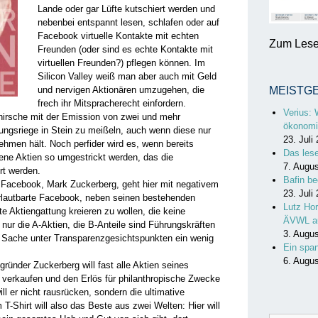
Lande oder gar Lüfte kutschiert werden und
nebenbei entspannt lesen, schlafen oder auf
Facebook virtuelle Kontakte mit echten
Zum Lesen
Freunden (oder sind es echte Kontakte mit
virtuellen Freunden?) pflegen können. Im
Silicon Valley weiß man aber auch mit Geld
und nervigen Aktionären umzugehen, die
MEISTG
frech ihr Mitspracherecht einfordern.
Verius: 
hirsche mit der Emission von zwei und mehr
ökonomi
rungsriege in Stein zu meißeln, auch wenn diese nur
23. Juli
ehmen hält. Noch perfider wird es, wenn bereits
Das les
ene Aktien so umgestrickt werden, das die
7. Augu
rt werden.
Bafin be
 Facebook, Mark Zuckerberg, geht hier mit negativem
23. Juli
verlautbarte Facebook, neben seinen bestehenden
Lutz Hor
te Aktiengattung kreieren zu wollen, die keine
ÄVWL a
 nur die A-Aktien, die B-Anteile sind Führungskräften
3. Augu
e Sache unter Transparenzgesichtspunkten ein wenig
Ein spa
6. Augu
gründer Zuckerberg will fast alle Aktien seines
verkaufen und den Erlös für philanthropische Zwecke
ll er nicht rausrücken, sondern die ultimative
m T-Shirt will also das Beste aus zwei Welten: Hier will