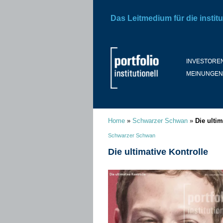
Das Leitmedium für die institu
INVESTORE
MEINUNGEN
Home
»
Schwarzer Schwan
»
Die ultim
Schwarzer Schwan
Die ultimative Kontrolle