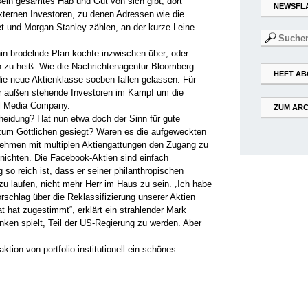
sein gesamtes Hab und Gut von sich gibt, dort
NEWSFL
externen Investoren, zu denen Adressen wie die
t und Morgan Stanley zählen, an der kurze Leine
Suchen
nach:
hin brodelnde Plan kochte inzwischen über; oder
 zu heiß. Wie die Nachrichtenagentur Bloomberg
HEFT AB
die neue Aktienklasse soeben fallen gelassen. Für
für außen stehende Investoren im Kampf um die
ial Media Company.
ZUM ARC
eidung? Hat nun etwa doch der Sinn für gute
zum Göttlichen gesiegt? Waren es die aufgeweckten
nehmen mit multiplen Aktiengattungen den Zugang zu
tnichten. Die Facebook-Aktien sind einfach
 so reich ist, dass er seiner philanthropischen
u laufen, nicht mehr Herr im Haus zu sein. „Ich habe
schlag über die Reklassifizierung unserer Aktien
 hat zugestimmt“, erklärt ein strahlender Mark
ken spielt, Teil der US-Regierung zu werden. Aber
tion von portfolio institutionell ein schönes