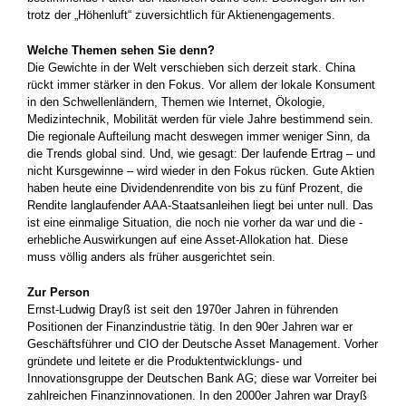
trotz der „Höhenluft“ zuversichtlich für Aktienengagements.
Welche Themen sehen Sie denn?
Die Gewichte in der Welt verschieben sich derzeit stark. China
rückt immer stärker in den Fokus. Vor allem der lokale Konsument
in den Schwellenländern, Themen wie Internet, Ökologie,
Medizintechnik, Mobilität werden für viele Jahre bestimmend sein.
Die regionale Aufteilung macht deswegen immer weniger Sinn, da
die Trends global sind. Und, wie gesagt: Der laufende Ertrag – und
nicht Kursgewinne – wird wieder in den Fokus rücken. Gute ­Aktien
haben heute eine Dividendenrendite von bis zu fünf Prozent, die
Rendite langlaufender AAA-Staatsanleihen liegt bei unter null. Das
ist eine einmalige Situation, die noch nie vorher da war und die ­
erhebliche Auswirkungen auf eine Asset-Allokation hat. Diese
muss völlig anders als früher ausgerichtet sein.
Zur Person
Ernst-Ludwig Drayß ist seit den 1970er Jahren in führenden
Positionen der Finanzindustrie tätig. In den 90er Jahren war er
Geschäftsführer und CIO der Deutsche Asset ­Management. Vorher
gründete und leitete er die Produktentwicklungs- und
Innovationsgruppe der Deutschen Bank AG; diese war ­Vorreiter bei
zahlreichen Finanzinnovationen. In den 2000er Jahren war Drayß