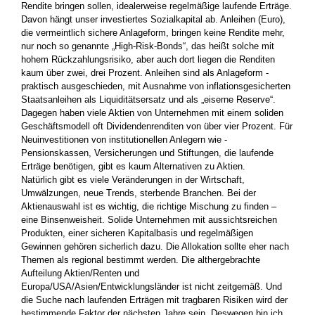
Rendite bringen sollen, idealerweise regelmäßige laufende ­Erträge.
Davon hängt unser investiertes Sozialkapital ab. Anleihen (Euro),
die vermeintlich sichere Anlageform, bringen keine ­Rendite mehr,
nur noch so genannte „High-Risk-Bonds“, das heißt solche mit
hohem Rückzahlungsrisiko, aber auch dort liegen die Renditen
kaum über zwei, drei Prozent. Anleihen sind als Anlageform ­
praktisch ausgeschieden, mit Ausnahme von inflationsgesicherten
Staatsanleihen als Liquiditätsersatz und als „eiserne Reserve“.
Dagegen haben viele Aktien von Unternehmen mit einem soliden
Geschäftsmodell oft Dividendenrenditen von über vier Prozent. Für
Neuinvestitionen von institutionellen Anlegern wie ­
Pensionskassen, Versicherungen und Stiftungen, die laufende
Erträge benötigen, gibt es kaum Alternativen zu Aktien.
Natürlich gibt es viele Veränderungen in der Wirtschaft,
Umwälzungen, neue Trends, sterbende Branchen. Bei der
Aktienauswahl ist es wichtig, die richtige Mischung zu finden –
eine Binsenweisheit. Solide Unternehmen mit aussichtsreichen
Produkten, einer sicheren Kapitalbasis und regelmäßigen
Gewinnen gehören sicherlich dazu. Die Allokation sollte eher nach
Themen als regional ­bestimmt werden. Die althergebrachte
Aufteilung Aktien/Renten und
Europa/USA/Asien/Entwicklungsländer ist nicht zeitgemäß. Und
die Suche nach laufenden Erträgen mit tragbaren Risiken wird der
bestimmende Faktor der nächsten Jahre sein. Deswegen bin ich