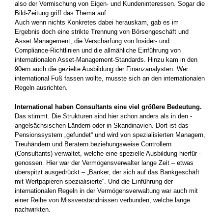
also der Vermischung von Eigen- und Kundeninteressen. Sogar die
Bild-Zeitung griff das Thema auf.
Auch wenn nichts Konkretes dabei herauskam, gab es im
Ergebnis doch eine strikte Trennung von Börsengeschäft und
Asset Management, die Verschärfung von Insider- und
Compliance-Richtlinien und die allmähliche Einführung von
internationalen Asset-­Management-Standards. Hinzu kam in den
90ern auch die ­gezielte Ausbildung der Finanzanalysten. Wer
international Fuß fassen wollte, musste sich an den internationalen
Regeln ausrichten.
International haben Consultants eine viel größere Bedeutung.
Das stimmt. Die Strukturen sind hier schon anders als in den ­
angelsächsischen Ländern oder in Skandinavien. Dort ist das
Pensionssystem „gefundet“ und wird von spezialisierten Managern,
Treuhändern und Beratern beziehungsweise Controllern
(Consultants) verwaltet, welche eine spezielle Ausbildung hierfür ­
genossen. Hier war der Vermögensverwalter lange Zeit – etwas
überspitzt ausgedrückt – „Banker, der sich auf das Bankgeschäft
mit Wert­papieren spezialisierte“. Und die Einführung der
internationalen Regeln in der Vermögensverwaltung war auch mit
einer Reihe von Missverständnissen verbunden, welche lange
nachwirkten.