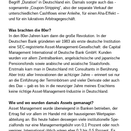
Begriff „Duration“ in Deutschland ein. Damals sorgte auch das ­
sogenannte „Coupon-Stripping“, also der separate Verkauf der
unterschied­lichen Cashflows einer Anleihe, für einen Aha-Effekt –
und für ein lukratives Arbitragegeschäft.
Was brachten die 80er?
In den 80er-Jahren kam dann die große Revolution. In der
Deutschen Bank gründeten wir 1983 als erste deutsche Institution
eine SEC-registrierte Asset-­Management-Gesellschaft: die Capital
Management International of Deutsche Bank GmbH. Kunden
wurden vor allem Zentralbanken, angelsächsische und japanische
Pen­sionsfonds sowie arabische und asiatische Staatsfonds.
Erstmals kam man in Deutschland mit Consultants in Berührung.
Aber trotz aller Innovationen der achtziger Jahre – erinnert sei nur
an die Einführung der Terminbörsen und vieler Derivate oder auch
des Dax – gab es bis in die neunziger Jahre meines Erachtens
keine richtige Asset-Management-Industrie in Deutschland.
Wie und wo wurden damals Assets gemanagt?
Asset Management wurde überwiegend in Banken betrieben, der
Ertrag fiel vor allem im Handel mit der hauseigenen Wertpapier­
abteilung an. Bis heute haben deswegen viele institutionelle Spe­
zialfonds nur eine Managementgebühr von 0,1 Prozent oder noch
weniger. International üblich wären eher 0,3 bis 0,5 Prozent. Es