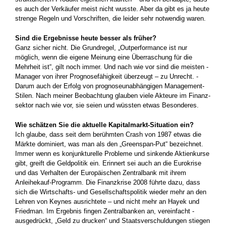
es auch der Verkäufer meist nicht wusste. Aber da gibt es ja heute
strenge Regeln und Vorschriften, die leider sehr notwendig waren.
Sind die Ergebnisse heute besser als früher?
Ganz sicher nicht. Die Grundregel, „Outperformance ist nur
möglich, wenn die eigene Meinung eine Überraschung für die
Mehrheit ist“, gilt noch immer. Und nach wie vor sind die meisten ­
Manager von ihrer Prognosefähigkeit überzeugt – zu Unrecht. ­
Darum auch der Erfolg von prognoseunabhängigen Management-
Stilen. Nach meiner Beobachtung glauben viele Akteure im Finanz­
sektor nach wie vor, sie seien und wüssten etwas Besonderes.
Wie schätzen Sie die aktuelle Kapitalmarkt-Situation ein?
Ich glaube, dass seit dem berühmten Crash von 1987 etwas die
Märkte dominiert, was man als den „Greenspan-Put“ bezeichnet.
Immer wenn es konjunkturelle Probleme und sinkende Aktien­kurse
gibt, greift die Geldpolitik ein. Erinnert sei auch an die Eurokrise
und das Verhalten der Europäischen Zentralbank mit ihrem
Anleihekauf-Programm. Die Finanzkrise 2008 führte dazu, dass
sich die Wirtschafts- und Gesellschaftspolitik wieder mehr an den
Lehren von Keynes ausrichtete – und nicht mehr an Hayek und
Friedman. Im Ergebnis fingen Zentralbanken an, vereinfacht ­
ausgedrückt, „Geld zu drucken“ und Staatsverschuldungen stiegen