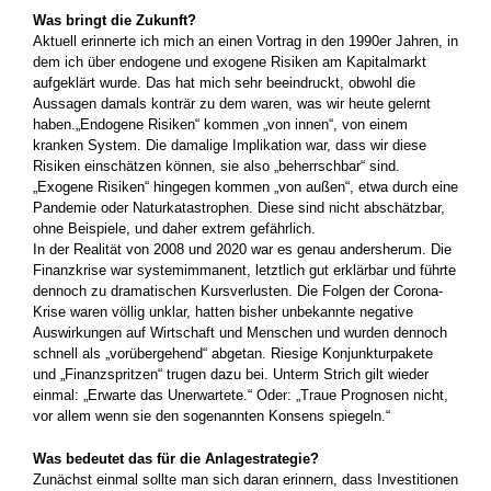
Was bringt die Zukunft?
Aktuell erinnerte ich mich an einen Vortrag in den 1990er Jahren, in
dem ich über endogene und exogene Risiken am Kapitalmarkt
aufgeklärt wurde. Das hat mich sehr beeindruckt, obwohl die
Aussagen damals konträr zu dem waren, was wir heute gelernt
haben.„Endogene Risiken“ kommen „von innen“, von einem
kranken ­System. Die damalige Implikation war, dass wir diese
Risiken einschätzen können, sie also „beherrschbar“ sind.
„Exogene Risiken“ hingegen kommen „von außen“, etwa durch eine
Pandemie oder Naturkatastrophen. Diese sind nicht abschätzbar,
ohne Beispiele, und daher extrem gefährlich.
In der Realität von 2008 und 2020 war es genau andersherum. Die
Finanzkrise war systemimmanent, letztlich gut erklärbar und ­führte
dennoch zu dramatischen Kursverlusten. Die Folgen der ­Corona-
Krise waren völlig unklar, hatten bisher unbekannte ­negative
Auswirkungen auf Wirtschaft und Menschen und wurden dennoch
schnell als „vorübergehend“ abgetan. Riesige Konjunkturpakete
und „Finanzspritzen“ trugen dazu bei. Unterm Strich gilt wieder
einmal: „Erwarte das Unerwartete.“ Oder: „Traue Prognosen nicht,
vor allem wenn sie den sogenannten Konsens spiegeln.“
Was bedeutet das für die Anlagestrategie?
Zunächst einmal sollte man sich daran erinnern, dass Investitionen