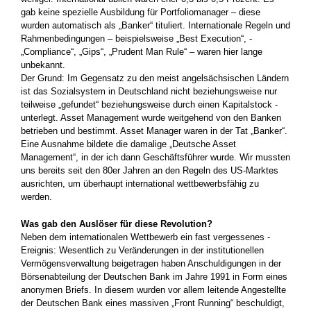
gab keine spezielle Ausbildung für Portfoliomanager – diese
wurden automatisch als „Banker“ tituliert. Internationale Regeln und
Rahmenbedingungen – beispielsweise „Best Execution“, ­
„Compliance“, „Gips“, „Prudent Man Rule“ – waren hier lange
unbekannt.
Der Grund: Im Gegensatz zu den meist angelsächsischen Ländern
ist das Sozialsystem in Deutschland nicht beziehungsweise nur
teilweise „gefundet“ beziehungsweise durch einen Kapitalstock ­
unterlegt. Asset Management wurde weitgehend von den Banken
betrieben und bestimmt. Asset Manager waren in der Tat „Banker“.
Eine Ausnahme bildete die damalige „Deutsche Asset
Management“, in der ich dann Geschäftsführer wurde. Wir mussten
uns bereits seit den 80er Jahren an den Regeln des US-Marktes
ausrichten, um überhaupt international wettbewerbsfähig zu
werden.
Was gab den Auslöser für diese Revolution?
Neben dem internationalen Wettbewerb ein fast vergessenes ­
Ereignis: Wesentlich zu Veränderungen in der institutionellen
Vermögensverwaltung beigetragen haben Anschuldigungen in der
Börsenabteilung der Deutschen Bank im Jahre 1991 in Form eines
anonymen Briefs. In diesem wurden vor allem leitende Angestellte
der Deutschen Bank eines massiven „Front Running“ beschuldigt,