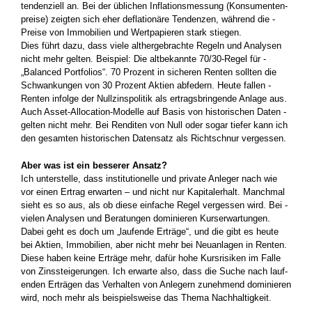
tendenziell an. Bei der üblichen Inflationsmessung (Konsumenten­
preise) zeigten sich eher deflationäre Tendenzen, während die ­
Preise von Immobilien und Wertpapieren stark stiegen.
Dies führt dazu, dass viele althergebrachte Regeln und Analysen
nicht mehr gelten. Beispiel: Die altbekannte 70/30-Regel für ­
„Balanced Portfolios“. 70 Prozent in sicheren Renten sollten die
Schwankungen von 30 Prozent Aktien abfedern. Heute fallen ­
Renten infolge der Nullzinspolitik als ertragsbringende Anlage aus.
Auch Asset-­Allocation-Modelle auf Basis von historischen Daten ­
gelten nicht mehr. Bei Renditen von Null oder sogar tiefer kann ich
den gesamten historischen Datensatz als Richtschnur vergessen.
Aber was ist ein besserer Ansatz?
Ich unterstelle, dass institutionelle und private Anleger nach wie
vor einen Ertrag erwarten – und nicht nur Kapitalerhalt. Manchmal
sieht es so aus, als ob diese einfache Regel vergessen wird. Bei ­
vielen Analysen und Beratungen dominieren Kurserwartungen.
Dabei geht es doch um „laufende Erträge“, und die gibt es heute
bei Aktien, Immobilien, aber nicht mehr bei Neuanlagen in Renten.
Diese haben keine Erträge mehr, dafür hohe Kursrisiken im Falle
von Zinssteigerungen. Ich erwarte also, dass die Suche nach lauf­
enden Erträgen das Verhalten von Anlegern zunehmend dominieren
wird, noch mehr als beispielsweise das Thema Nachhaltigkeit.