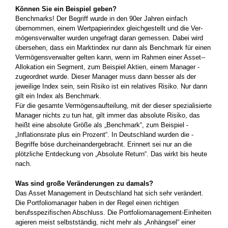
Können Sie ein Beispiel geben?
Benchmarks! Der Begriff wurde in den 90er Jahren einfach
übernommen, einem Wertpapierindex gleichgestellt und die Ver­
mögensverwalter wurden ungefragt daran gemessen. Dabei wird
übersehen, dass ein Marktindex nur dann als Benchmark für einen
Vermögensverwalter gelten kann, wenn im Rahmen einer Asset-­
Allokation ein Segment, zum Beispiel Aktien, einem Manager ­
zugeordnet wurde. Dieser Manager muss dann besser als der
jeweilige Index sein, sein Risiko ist ein relatives Risiko. Nur dann
gilt ein Index als Benchmark.
Für die gesamte Vermögensaufteilung, mit der dieser spezialisierte
Manager nichts zu tun hat, gilt immer das absolute Risiko, das
heißt eine absolute Größe als „Benchmark“, zum Beispiel ­
„Inflationsrate plus ein Prozent“. In Deutschland wurden die ­
Begriffe böse durcheinandergebracht. Erinnert sei nur an die
plötzliche Entdeckung von „Absolute Return“. Das wirkt bis heute
nach.
Was sind große Veränderungen zu damals?
Das Asset Management in Deutschland hat sich sehr verändert.
Die Portfoliomanager haben in der Regel einen richtigen
berufsspezi­fischen Abschluss. Die Portfoliomanagement-Einheiten
agieren meist selbstständig, nicht mehr als „Anhängsel“ einer