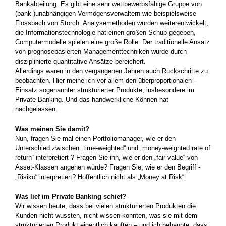
Bank­abteilung. Es gibt eine sehr wettbewerbsfähige Gruppe von
(bank-)unabhängigen Vermögensverwaltern wie beispielsweise
Flossbach von Storch. Analysemethoden wurden weiterentwickelt,
die Infor­mationstechnologie hat einen großen Schub gegeben,
Computermodelle spielen eine große Rolle. Der traditionelle Ansatz
von ­prognosebasierten Managementtechniken wurde durch
disziplinierte quantitative Ansätze bereichert.
Allerdings waren in den vergangenen Jahren auch Rückschritte zu
beobachten. Hier meine ich vor allem den überproportionalen ­
Einsatz sogenannter strukturierter Produkte, insbesondere im
Private Banking. Und das handwerkliche Können hat
nachgelassen.
Was meinen Sie damit?
Nun, fragen Sie mal einen Portfoliomanager, wie er den
Unterschied zwischen „time-weighted“ und „money-weighted rate of
­return“ interpretiert ? Fragen Sie ihn, wie er den „fair value“ von ­
Asset-Klassen angehen würde? Fragen Sie, wie er den Begriff ­
„Risiko“ interpretiert? Hoffentlich nicht als „Money at Risk“.
Was lief im Private Banking schief?
Wir wissen heute, dass bei vielen strukturierten Produkten die
Kunden nicht wussten, nicht wissen konnten, was sie mit dem
strukturierten Produkt eigentlich kauften – und ich behaupte, dass