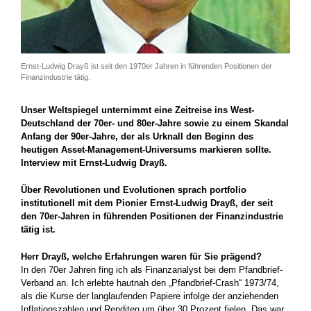
Ernst-Ludwig Drayß ist seit den 1970er Jahren in führenden Positionen der
Finanzindustrie tätig.
Unser Weltspiegel unternimmt eine Zeitreise ins West-
Deutschland der 70er- und 80er-Jahre sowie zu einem Skandal
Anfang der 90er-Jahre, der als Urknall den Beginn des
heutigen Asset-­Management-Universums markieren sollte.
Interview mit Ernst-Ludwig Drayß.
Über Revolutionen und ­Evolutionen sprach portfolio
institutionell mit dem Pionier Ernst-Ludwig Drayß, der seit
den 70er-Jahren in führenden Positionen der ­Finanzindustrie
tätig ist.
Herr Drayß, welche Erfahrungen waren für Sie prägend?
In den 70er Jahren fing ich als Finanzanalyst bei dem Pfandbrief-
Verband an. Ich erlebte hautnah den „Pfandbrief-Crash“ 1973/74,
als die Kurse der langlaufenden Papiere infolge der anziehenden
Inflationszahlen und Renditen um über 30 Prozent fielen. Das war