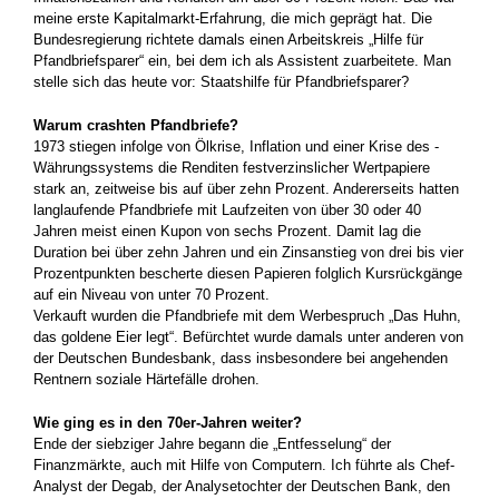
meine erste Kapitalmarkt-Erfahrung, die mich geprägt hat. Die
Bundesregierung richtete damals einen Arbeitskreis „Hilfe für
Pfandbriefsparer“ ein, bei dem ich als Assistent zuarbeitete. Man
stelle sich das heute vor: Staatshilfe für Pfandbriefsparer?
Warum crashten Pfandbriefe?
1973 stiegen infolge von Ölkrise, Inflation und einer Krise des ­
Währungssystems die Renditen festverzinslicher Wertpapiere
stark an, zeitweise bis auf über zehn Prozent. Andererseits hatten
langlaufende Pfandbriefe mit Laufzeiten von über 30 oder 40
Jahren meist einen Kupon von sechs Prozent. Damit lag die
Duration bei über zehn Jahren und ein Zinsanstieg von drei bis vier
Prozentpunkten bescherte diesen Papieren folglich Kursrückgänge
auf ein Niveau von unter 70 Prozent.
Verkauft wurden die Pfandbriefe mit dem Werbespruch „Das Huhn,
das goldene Eier legt“. Befürchtet wurde damals unter ­anderen von
der Deutschen Bundesbank, dass insbesondere bei ­angehenden
Rentnern soziale Härtefälle drohen.
Wie ging es in den 70er-Jahren weiter?
Ende der siebziger Jahre begann die „Entfesselung“ der
Finanzmärkte, auch mit Hilfe von Computern. Ich führte als Chef-
Analyst der Degab, der Analysetochter der Deutschen Bank, den