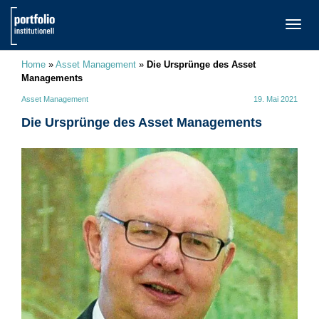
TOGG
NAVI
Home
»
Asset Management
»
Die Ursprünge des Asset
Managements
Asset Management
19. Mai 2021
Die Ursprünge des Asset Managements