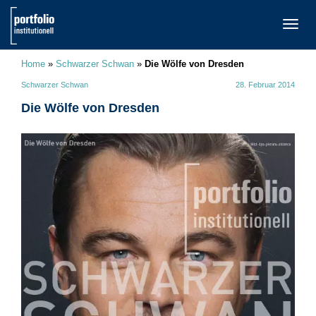
TOGG
NAVI
Home
»
Schwarzer Schwan
»
Die Wölfe von Dresden
Schwarzer Schwan
28. Februar 2014
Die Wölfe von Dresden