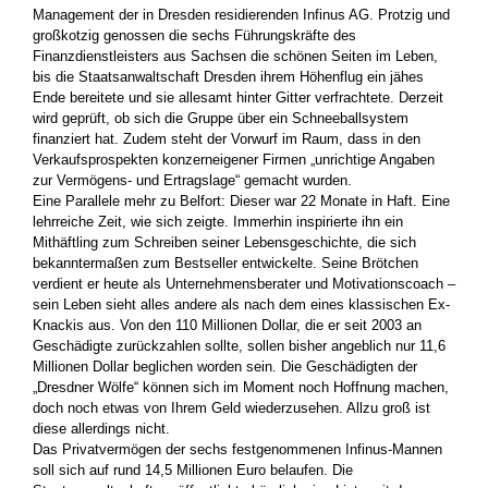
Management der in Dresden residierenden Infinus AG. Protzig und
großkotzig genossen die sechs Führungskräfte des
Finanzdienstleisters aus Sachsen die schönen Seiten im Leben,
bis die Staatsanwaltschaft Dresden ihrem Höhenflug ein jähes
Ende bereitete und sie allesamt hinter Gitter verfrachtete. Derzeit
wird geprüft, ob sich die Gruppe über ein Schneeballsystem
finanziert hat. Zudem steht der Vorwurf im Raum, dass in den
Verkaufsprospekten konzerneigener Firmen „unrichtige Angaben
zur Vermögens- und Ertragslage“ gemacht wurden.
Eine Parallele mehr zu Belfort: Dieser war 22 Monate in Haft. Eine
lehrreiche Zeit, wie sich zeigte. Immerhin inspirierte ihn ein
Mithäftling zum Schreiben seiner Lebensgeschichte, die sich
bekanntermaßen zum Bestseller entwickelte. Seine Brötchen
verdient er heute als Unternehmensberater und Motivationscoach –
sein Leben sieht alles andere als nach dem eines klassischen Ex-
Knackis aus. Von den 110 Millionen Dollar, die er seit 2003 an
Geschädigte zurückzahlen sollte, sollen bisher angeblich nur 11,6
Millionen Dollar beglichen worden sein. Die Geschädigten der
„Dresdner Wölfe“ können sich im Moment noch Hoffnung machen,
doch noch etwas von Ihrem Geld wiederzusehen. Allzu groß ist
diese allerdings nicht.
Das Privatvermögen der sechs festgenommenen Infinus-Mannen
soll sich auf rund 14,5 Millionen Euro belaufen. Die