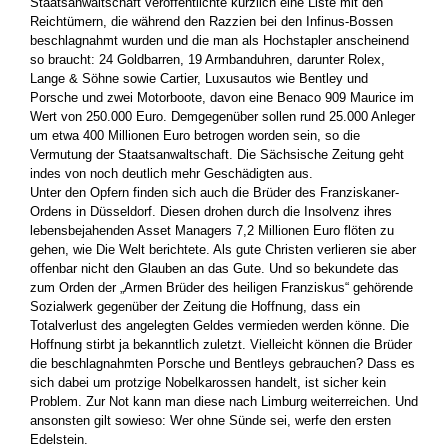
Staatsanwaltschaft veröffentlichte kürzlich eine Liste mit den
Reichtümern, die während den Razzien bei den Infinus-Bossen
beschlagnahmt wurden und die man als Hochstapler anscheinend
so braucht: 24 Goldbarren, 19 Armbanduhren, darunter Rolex,
Lange & Söhne sowie Cartier, Luxusautos wie Bentley und
Porsche und zwei Motorboote, davon eine Benaco 909 Maurice im
Wert von 250.000 Euro. Demgegenüber sollen rund 25.000 Anleger
um etwa 400 Millionen Euro betrogen worden sein, so die
Vermutung der Staatsanwaltschaft. Die Sächsische Zeitung geht
indes von noch deutlich mehr Geschädigten aus.
Unter den Opfern finden sich auch die Brüder des Franziskaner-
Ordens in Düsseldorf. Diesen drohen durch die Insolvenz ihres
lebensbejahenden Asset Managers 7,2 Millionen Euro flöten zu
gehen, wie Die Welt berichtete. Als gute Christen verlieren sie aber
offenbar nicht den Glauben an das Gute. Und so bekundete das
zum Orden der „Armen Brüder des heiligen Franziskus“ gehörende
Sozialwerk gegenüber der Zeitung die Hoffnung, dass ein
Totalverlust des angelegten Geldes vermieden werden könne. Die
Hoffnung stirbt ja bekanntlich zuletzt. Vielleicht können die Brüder
die beschlagnahmten Porsche und Bentleys gebrauchen? Dass es
sich dabei um protzige Nobelkarossen handelt, ist sicher kein
Problem. Zur Not kann man diese nach Limburg weiterreichen. Und
ansonsten gilt sowieso: Wer ohne Sünde sei, werfe den ersten
Edelstein.