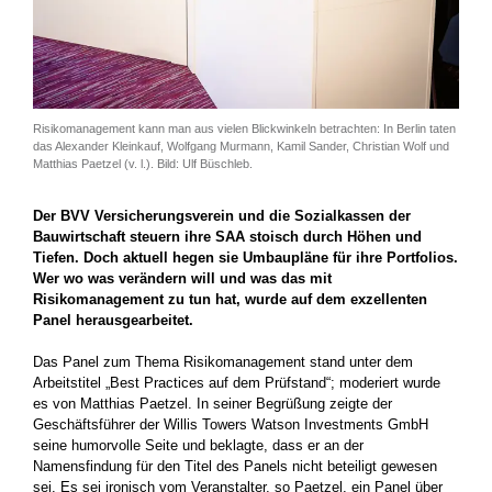
Risikomanagement kann man aus vielen Blickwinkeln betrachten: In Berlin taten
das Alexander Kleinkauf, Wolfgang Murmann, Kamil Sander, Christian Wolf und
Matthias Paetzel (v. l.). Bild: Ulf Büschleb.
Der BVV Versicherungsverein und die Sozialkassen der
Bauwirtschaft steuern ihre SAA stoisch durch Höhen und
Tiefen. Doch aktuell hegen sie Umbaupläne für ihre Portfolios.
Wer wo was verändern will und was das mit
Risikomanagement zu tun hat, wurde auf dem exzellenten
Panel herausgearbeitet.
Das Panel zum Thema Risikomanagement stand unter dem
Arbeitstitel „Best Practices auf dem Prüfstand“; moderiert wurde
es von Matthias Paetzel. In seiner Begrüßung zeigte der
Geschäftsführer der Willis Towers Watson Investments GmbH
seine humorvolle Seite und beklagte, dass er an der
Namensfindung für den Titel des Panels nicht beteiligt gewesen
sei. Es sei ironisch vom Veranstalter, so Paetzel, ein Panel über