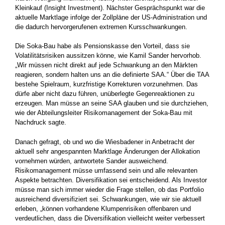
Kleinkauf (Insight Investment). Nächster Gesprächspunkt war die
aktuelle Marktlage infolge der Zollpläne der US-Administration und
die dadurch hervorgerufenen extremen Kursschwankungen.
Die Soka-Bau habe als Pensionskasse den Vorteil, dass sie
Volatilitätsrisiken aussitzen könne, wie Kamil Sander hervorhob.
„Wir müssen nicht direkt auf jede Schwankung an den Märkten
reagieren, sondern halten uns an die definierte SAA.“ Über die TAA
bestehe Spielraum, kurzfristige Korrekturen vorzunehmen. Das
dürfe aber nicht dazu führen, unüberlegte Gegenreaktionen zu
erzeugen. Man müsse an seine SAA glauben und sie durchziehen,
wie der Abteilungsleiter Risikomanagement der Soka-Bau mit
Nachdruck sagte.
Danach gefragt, ob und wo die Wiesbadener in Anbetracht der
aktuell sehr angespannten Marktlage Änderungen der Allokation
vornehmen würden, antwortete Sander ausweichend.
Risikomanagement müsse umfassend sein und alle relevanten
Aspekte betrachten. Diversifikation sei entscheidend. Als Investor
müsse man sich immer wieder die Frage stellen, ob das Portfolio
ausreichend diversifiziert sei. Schwankungen, wie wir sie aktuell
erleben, „können vorhandene Klumpenrisiken offenbaren und
verdeutlichen, dass die Diversifikation vielleicht weiter verbessert