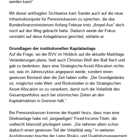
werden kann“.
Mit dieser antifragilen Sichtweise kam Sander auch auf die neue
Infrastrukturquote für Pensionskassen zu sprechen, die das
Bundesfinanzministerium Anfang Februar trotz „Ampel-Aus“ doch
noch auf den Weg gebracht hatte. Dadurch werde der Fokus
verstärkt auf diese Anlageklasse gerichtet, erklärte er.
Grundlagen der institutionellen Kapitalanlage
Auf die Frage, wo der BVV im Hinblick auf die aktuelle Marktlage
Veränderungen plane, hielt auch Christian Wolf den Ball flach und
gab zu bedenken, dass eine Strategische Asset Allocation nichts
sei, was im Jahreszyklus angepasst werde, sondern einen
gewissen Bestand über die Zeit haben sollte. „Der Grundgedanke
ist, möglichst viele Wert- und Risikotreiber in der Strategischen
Asset Allocation so zu verankern, damit sich die Volatilität des
Gesamtportfolios auch bei stürmischen Zeiten an den
Kapitalmärkten in Grenzen hält.“
Bei Pensionskassen komme der Aspekt hinzu, dass man eine
Direktanlage habe mit „langweiligen“ Fixed-Income-Titeln, die
vielleicht bilanziell privilegiert seien. „Sie nehmen allein schon
dadurch einen gewissen Teil der Volatilität weg.“ In weiteren
Ausführungen brachte der Leiter Risiko- und Qualitätsmanagement