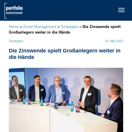
TOGG
NAVI
Home
»
Asset Management
»
Strategien
»
Die Zinswende spielt
Großanlegern weiter in die Hände
Strategien
15. Mai 2025
Die Zinswende spielt Großanlegern weiter in
die Hände