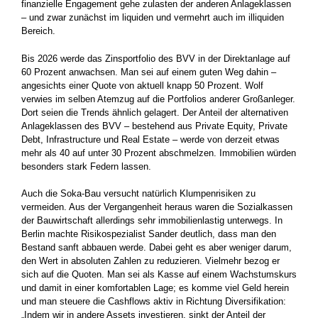
finanzielle Engagement gehe zulasten der anderen Anlageklassen
– und zwar zunächst im liquiden und vermehrt auch im illiquiden
Bereich.
Bis 2026 werde das Zinsportfolio des BVV in der Direktanlage auf
60 Prozent anwachsen. Man sei auf einem guten Weg dahin –
angesichts einer Quote von aktuell knapp 50 Prozent. Wolf
verwies im selben Atemzug auf die Portfolios anderer Großanleger.
Dort seien die Trends ähnlich gelagert. Der Anteil der alternativen
Anlageklassen des BVV – bestehend aus Private Equity, Private
Debt, Infrastructure und Real Estate – werde von derzeit etwas
mehr als 40 auf unter 30 Prozent abschmelzen. Immobilien würden
besonders stark Federn lassen.
Auch die Soka-Bau versucht natürlich Klumpenrisiken zu
vermeiden. Aus der Vergangenheit heraus waren die Sozialkassen
der Bauwirtschaft allerdings sehr immobilienlastig unterwegs. In
Berlin machte Risikospezialist Sander deutlich, dass man den
Bestand sanft abbauen werde. Dabei geht es aber weniger darum,
den Wert in absoluten Zahlen zu reduzieren. Vielmehr bezog er
sich auf die Quoten. Man sei als Kasse auf einem Wachstumskurs
und damit in einer komfortablen Lage; es komme viel Geld herein
und man steuere die Cashflows aktiv in Richtung Diversifikation:
„Indem wir in andere Assets investieren, sinkt der Anteil der