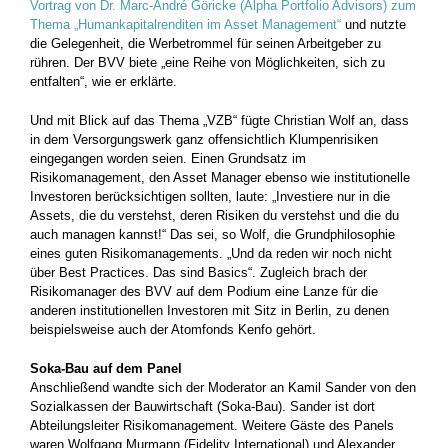
Vortrag von Dr. Marc-André Göricke (Alpha Portfolio Advisors) zum
Thema „Humankapitalrenditen im Asset Management“
und nutzte
die Gelegenheit, die Werbetrommel für seinen Arbeitgeber zu
rühren. Der BVV biete „eine Reihe von Möglichkeiten, sich zu
entfalten“, wie er erklärte.
Und mit Blick auf das Thema „VZB“ fügte Christian Wolf an, dass
in dem Versorgungswerk ganz offensichtlich Klumpenrisiken
eingegangen worden seien. Einen Grundsatz im
Risikomanagement, den Asset Manager ebenso wie institutionelle
Investoren berücksichtigen sollten, laute: „Investiere nur in die
Assets, die du verstehst, deren Risiken du verstehst und die du
auch managen kannst!“ Das sei, so Wolf, die Grundphilosophie
eines guten Risikomanagements. „Und da reden wir noch nicht
über Best Practices. Das sind Basics“. Zugleich brach der
Risikomanager des BVV auf dem Podium eine Lanze für die
anderen institutionellen Investoren mit Sitz in Berlin, zu denen
beispielsweise auch der Atomfonds Kenfo gehört.
Soka-Bau auf dem Panel
Anschließend wandte sich der Moderator an Kamil Sander von den
Sozialkassen der Bauwirtschaft (Soka-Bau). Sander ist dort
Abteilungsleiter Risikomanagement. Weitere Gäste des Panels
waren Wolfgang Murmann (Fidelity International) und Alexander