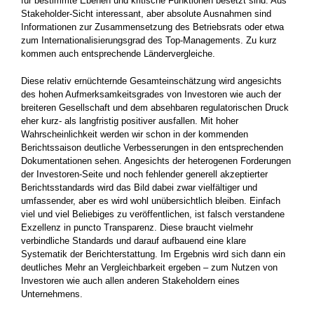
für bestimmte Ebenen und kritische Funktionen besetzt sind. Aus
Stakeholder-Sicht interessant, aber absolute Ausnahmen sind
Informationen zur Zusammensetzung des Betriebsrats oder etwa
zum Internationalisierungsgrad des Top-Managements. Zu kurz
kommen auch entsprechende Ländervergleiche.
Diese relativ ernüchternde Gesamteinschätzung wird angesichts
des hohen Aufmerksamkeitsgrades von Investoren wie auch der
breiteren Gesellschaft und dem absehbaren regulatorischen Druck
eher kurz- als langfristig positiver ausfallen. Mit hoher
Wahrscheinlichkeit werden wir schon in der kommenden
Berichtssaison deutliche Verbesserungen in den entsprechenden
Dokumentationen sehen. Angesichts der heterogenen Forderungen
der Investoren-Seite und noch fehlender generell akzeptierter
Berichtsstandards wird das Bild dabei zwar vielfältiger und
umfassender, aber es wird wohl unübersichtlich bleiben. Einfach
viel und viel Beliebiges zu veröffentlichen, ist falsch verstandene
Exzellenz in puncto Transparenz. Diese braucht vielmehr
verbindliche Standards und darauf aufbauend eine klare
Systematik der Berichterstattung. Im Ergebnis wird sich dann ein
deutliches Mehr an Vergleichbarkeit ergeben – zum Nutzen von
Investoren wie auch allen anderen Stakeholdern eines
Unternehmens.