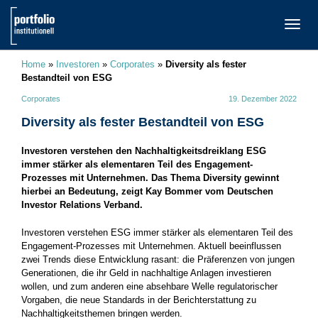
TOGG
NAVI
Home
»
Investoren
»
Corporates
»
Diversity als fester
Bestandteil von ESG
Corporates
19. Dezember 2022
Diversity als fester Bestandteil von ESG
Investoren verstehen den Nachhaltigkeitsdreiklang ESG
immer stärker als elementaren Teil des Engagement-
Prozesses mit Unternehmen. Das Thema Diversity gewinnt
hierbei an Bedeutung, zeigt Kay Bommer vom Deutschen
Investor Relations Verband.
Investoren verstehen ESG immer stärker als elementaren Teil des
Engagement-Prozesses mit Unternehmen. Aktuell beeinflussen
zwei Trends diese Entwicklung rasant: die Präferenzen von jungen
Generationen, die ihr Geld in nachhaltige Anlagen investieren
wollen, und zum anderen eine absehbare Welle regulatorischer
Vorgaben, die neue Standards in der Berichterstattung zu
Nachhaltigkeitsthemen bringen werden.