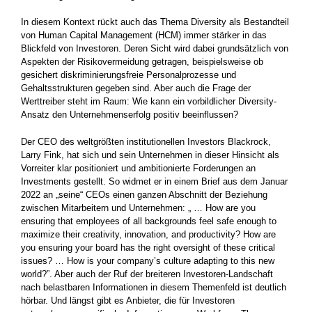
In diesem Kontext rückt auch das Thema Diversity als Bestandteil
von Human Capital Management (HCM) immer stärker in das
Blickfeld von Investoren. Deren Sicht wird dabei grundsätzlich von
Aspekten der Risikovermeidung getragen, beispielsweise ob
gesichert diskriminierungsfreie Personalprozesse und
Gehaltsstrukturen gegeben sind. Aber auch die Frage der
Werttreiber steht im Raum: Wie kann ein vorbildlicher Diversity-
Ansatz den Unternehmenserfolg positiv beeinflussen?
Der CEO des weltgrößten institutionellen Investors Blackrock,
Larry Fink, hat sich und sein Unternehmen in dieser Hinsicht als
Vorreiter klar positioniert und ambitionierte Forderungen an
Investments gestellt. So widmet er in einem Brief aus dem Januar
2022 an „seine“ CEOs einen ganzen Abschnitt der Beziehung
zwischen Mitarbeitern und Unternehmen: „ … How are you
ensuring that employees of all backgrounds feel safe enough to
maximize their creativity, innovation, and productivity? How are
you ensuring your board has the right oversight of these critical
issues? … How is your company’s culture adapting to this new
world?”. Aber auch der Ruf der breiteren Investoren-Landschaft
nach belastbaren Informationen in diesem Themenfeld ist deutlich
hörbar. Und längst gibt es Anbieter, die für Investoren