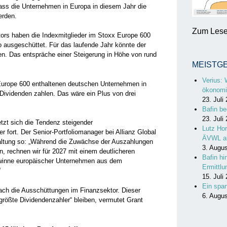
ass die Unternehmen in Europa in diesem Jahr die
erden.
Zum Lesen
ors haben die Indexmitglieder im Stoxx Europe 600
o ausgeschüttet. Für das laufende Jahr könnte der
gen. Das entspräche einer Steigerung in Höhe von rund
MEISTG
Verius: 
urope 600 enthaltenen deutschen Unternehmen in
ökonomi
 Dividenden zahlen. Das wäre ein Plus von drei
23. Juli
.
Bafin be
23. Juli
zt sich die Tendenz steigender
Lutz Hor
 fort. Der Senior-Portfoliomanager bei Allianz Global
ÄVWL a
altung so: „Während die Zuwächse der Auszahlungen
3. Augu
, rechnen wir für 2027 mit einem deutlicheren
Bafin hi
winne europäischer Unternehmen aus dem
Ermittl
“
15. Juli
Ein spa
ach die Ausschüttungen im Finanzsektor. Dieser
6. Augu
größte Dividendenzahler“ bleiben, vermutet Grant