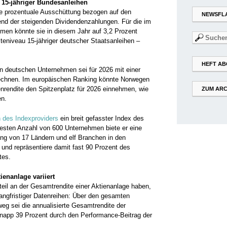
 15-jähriger Bundesanleihen
die prozentuale Ausschüttung bezogen auf den
NEWSFL
rend der steigenden Dividendenzahlungen. Für die im
men könnte sie in diesem Jahr auf 3,2 Prozent
Suchen
teniveau 15-jähriger deutscher Staatsanleihen –
nach:
HEFT AB
n deutschen Unternehmen sei für 2026 mit einer
rechnen. Im europäischen Ranking könnte Norwegen
enrendite den Spitzenplatz für 2026 einnehmen, wie
ZUM ARC
en.
 des Indexproviders
ein breit gefasster Index des
festen Anzahl von 600 Unternehmen biete er eine
ng von 17 Ländern und elf Branchen in den
 und repräsentiere damit fast 90 Prozent des
tes.
ienanlage variiert
eil an der Gesamtrendite einer Aktienanlage haben,
langfristiger Datenreihen: Über den gesamten
eg sei die annualisierte Gesamtrendite der
napp 39 Prozent durch den Performance-Beitrag der