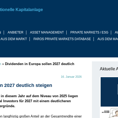
tionelle Kapitalanlage
N
ANBIETER
ASSET MANAGEMENT
PRIVATE MARKETS / ESG
A
 AUS DEM MARKT
FAROS PRIVATE MARKETS DATABASE
AUS DEM MA
n
»
Dividenden in Europa sollen 2027 deutlich
Aktuelle 
16. Januar 2026
n 2027 deutlich steigen
in diesem Jahr auf dem Niveau von 2025 liegen
al Investors für 2027 mit einem deutlicheren
ergründe.
angfristig großen Anteil an der Gesamtrendite einer