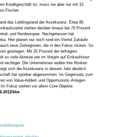
 ein Kreditgeschäft ist, muss sie aber nur mit 15
 so Fischer.
land das Lieblingsland der Assekuranz. Etwa 85
inkaufszettel stehen darüber hinaus bei 70 Prozent
ntral- und Nordeuropas. Nachgelassen hat
ka. Hier planen nur noch rund ein Viertel Zukäufe
s auch neue Zielregionen, die in den Fokus rücken. So
nst gestiegen. Mit 25 Prozent der befragten
t so viele Akteure wie im Vorjahr auf Einkaufstour
ird wichtiger. Die Unternehmen wollen ihre Risiken
eigt sich die Assekuranz in diesem Jahr deutlich
reitschaft hat spürbar abgenommen. Im Gegensatz zum
oren von Value-Added- und Opportunistic-Anlagen
. Im Fokus stehen vor allem Core-Objekte.
06.2012/kbe
mmobilienquote
ilienstandort attraktiv