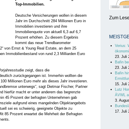
Top-Immobilien.
Deutsche Versicherungen wollen in diesem
Zum Lesen
Jahr im Durchschnitt 284 Millionen Euro in
Immobilien investieren und ihre
Immobilienquote von aktuell 6,3 auf 6,7
MEISTG
Prozent erhöhen. Zu diesem Ergebnis
kommt das neue Trendbarometer
Verius: 
2“ von Ernst & Young Real Estate, an dem 25
ökonomi
en Immobilienbestand von rund 2,3 Milliarden Euro
23. Juli
Bafin be
23. Juli
orjahresstudie zeigt, dass die
Bafin hi
 deutlich zurückgegangen ist. Immerhin wollten die
Ermittl
100 Millionen Euro mehr als dieses Jahr investieren.
15. Juli
andbremse unterwegs“, sagt Dietmar Fischer, Partner
Lutz Hor
nd hierfür macht er unter anderem das begrenzte
ÄVWL a
in 45 Prozent der befragten Unternehmen gab
3. Augu
tionsziele aufgrund eines mangelnden Objektangebots
Bundesl
uell sei es schwierig, geeignete Objekte zu
17. Juli
t 85 Prozent erwartet die Mehrheit der Befragten
tments.