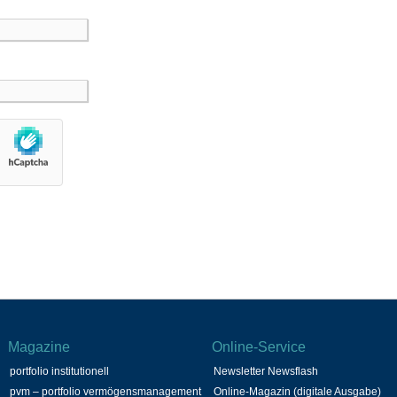
Magazine
Online-Service
portfolio institutionell
Newsletter Newsflash
pvm – portfolio vermögensmanagement
Online-Magazin (digitale Ausgabe)