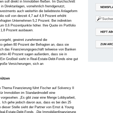
en soll direkt in Immobilien fließen. Im Durchschnitt
 in Direktanlagen, vornehmlich fremdgenutzt,
NEWSFL
investments auch weiterhin die beliebteste Anlageform
lio soll von derzeit 4,7 auf 4,9 Prozent erhöht
Suchen
efragten Unternehmen 5,2 Prozent. Bei indirekten
nach:
um 0,6 Prozentpunkte höher. Ihre Quote im Portfolio
uf 1,8 Prozent ausbauen.
HEFT AB
vorgeht, gewinnt zunehmend die
o geben 80 Prozent der Befragten an, dass sie
ZUM ARC
sich das Finanzierungsgeschäft teilweise von Banken
erhin 40 Prozent sagen außerdem, dass sie in
Ein Großteil sieht in Real-Estate-Debt-Fonds eine gut
lgroße Versicherungen, sich an
.
 nützen
 Thema Finanzierung führt Fischer auf Solvency II
für Immobilien im Standardmodell eine
 vorgesehen. „Es gibt zwar eine Menge Lobbyarbeit,
. Ich gehe jedoch davon aus, dass es bei den 25
n dieser Stelle sieht der Partner von Ernst & Young
eal-Estate-Debt-Fonds. „Die Immobilienfinanzierung