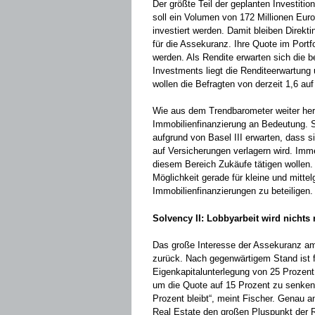
Der größte Teil der geplanten Investition
soll ein Volumen von 172 Millionen Euro
investiert werden. Damit bleiben Direkt
für die Assekuranz. Ihre Quote im Portfo
werden. Als Rendite erwarten sich die b
Investments liegt die Renditeerwartung 
wollen die Befragten von derzeit 1,6 a
Wie aus dem Trendbarometer weiter her
Immobilienfinanzierung an Bedeutung. S
aufgrund von Basel III erwarten, dass 
auf Versicherungen verlagern wird. Imm
diesem Bereich Zukäufe tätigen wollen. 
Möglichkeit gerade für kleine und mitte
Immobilienfinanzierungen zu beteiligen
Solvency II: Lobbyarbeit wird nichts
Das große Interesse der Assekuranz am
zurück. Nach gegenwärtigem Stand ist 
Eigenkapitalunterlegung von 25 Prozent
um die Quote auf 15 Prozent zu senken
Prozent bleibt“, meint Fischer. Genau a
Real Estate den großen Pluspunkt der R