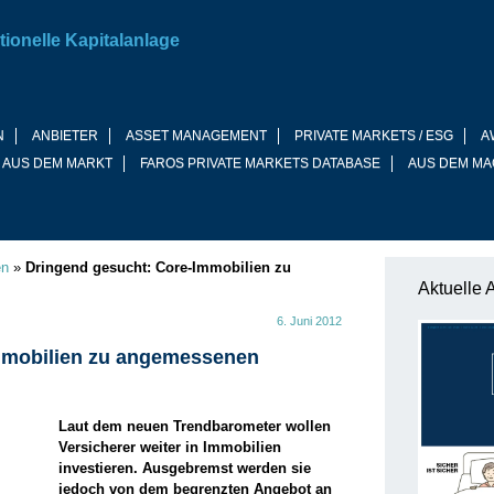
tionelle Kapitalanlage
N
ANBIETER
ASSET MANAGEMENT
PRIVATE MARKETS / ESG
A
 AUS DEM MARKT
FAROS PRIVATE MARKETS DATABASE
AUS DEM MA
en
»
Dringend gesucht: Core-Immobilien zu
Aktuelle 
6. Juni 2012
mmobilien zu angemessenen
Laut dem neuen Trendbarometer wollen
Versicherer weiter in Immobilien
investieren. Ausgebremst werden sie
jedoch von dem begrenzten Angebot an