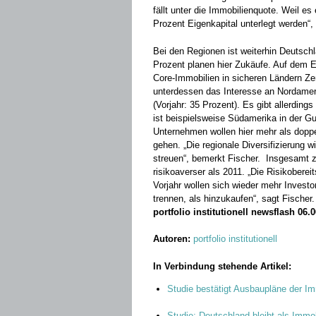
fällt unter die Immobilienquote. Weil es
Prozent Eigenkapital unterlegt werden“,
Bei den Regionen ist weiterhin Deutsch
Prozent planen hier Zukäufe. Auf dem E
Core-Immobilien in sicheren Ländern Ze
unterdessen das Interesse an Nordameri
(Vorjahr: 35 Prozent). Es gibt allerding
ist beispielsweise Südamerika in der Gu
Unternehmen wollen hier mehr als doppel
gehen. „Die regionale Diversifizierung w
streuen“, bemerkt Fischer. Insgesamt z
risikoaverser als 2011. „Die Risikobe
Vorjahr wollen sich wieder mehr Invest
trennen, als hinzukaufen“, sagt Fischer
portfolio institutionell newsflash 06.
Autoren:
portfolio institutionell
In Verbindung stehende Artikel:
Studie bestätigt Ausbaupläne der I
Studie: Deutschland bleibt als Immob