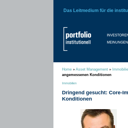
Das Leitmedium für die institu
INVESTORE
MEINUNGEN
Home
»
Asset Management
»
Immobili
angemessenen Konditionen
Immobilien
Dringend gesucht: Core-I
Konditionen