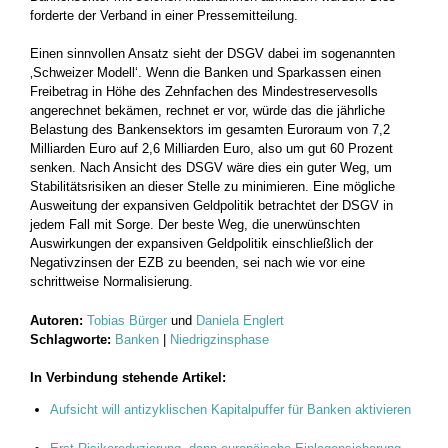
forderte der Verband in einer Pressemitteilung.
Einen sinnvollen Ansatz sieht der DSGV dabei im sogenannten
‚Schweizer Modell‘. Wenn die Banken und Sparkassen einen
Freibetrag in Höhe des Zehnfachen des Mindestreservesolls
angerechnet bekämen, rechnet er vor, würde das die jährliche
Belastung des Bankensektors im gesamten Euroraum von 7,2
Milliarden Euro auf 2,6 Milliarden Euro, also um gut 60 Prozent
senken. Nach Ansicht des DSGV wäre dies ein guter Weg, um
Stabilitätsrisiken an dieser Stelle zu minimieren. Eine mögliche
Ausweitung der expansiven Geldpolitik betrachtet der DSGV in
jedem Fall mit Sorge. Der beste Weg, die unerwünschten
Auswirkungen der expansiven Geldpolitik einschließlich der
Negativzinsen der EZB zu beenden, sei nach wie vor eine
schrittweise Normalisierung.
Autoren:
Tobias Bürger
und
Daniela Englert
Schlagworte:
Banken
|
Niedrigzinsphase
In Verbindung stehende Artikel:
Aufsicht will antizyklischen Kapitalpuffer für Banken aktivieren