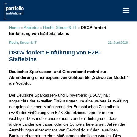
TOGG
NAVI
Home
»
Anbieter
»
Recht, Steuer & IT
»
DSGV fordert
Einführung von EZB-Staffelzins
Recht, Steuer & IT
21. Juni 2019
DSGV fordert Einführung von EZB-
Staffelzins
Deutscher Sparkassen- und Giroverband mahnt zur
Abmilderung einer expansiven Geldpolitik. ‚Schweizer Modell‘
als Vorbild.
Der Deutsche Sparkassen- und Giroverband (DSGV) hält
angesichts der aktuellen Diskussionen um eine weitere Ausweitung
der geldpolitischen Maßnahmen der Europäischen Zentralbank
(EZB) die Einführung von EZB-Staffelzinssätzen für immer
wichtiger. Dies insbesondere auch vor dem Hintergrund, dass
andere Länder wie Japan oder die Schweiz bereits seit Jahren die
Auswirkungen einer expansiven Geldpolitik auf den jeweiligen
Bankensektor mit solchen Maßnahmen abmildern würden. Dies