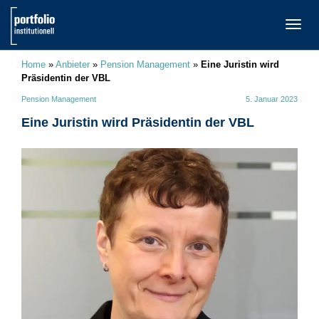
TOGG
NAVI
Home
»
Anbieter
»
Pension Management
»
Eine Juristin wird
Präsidentin der VBL
Pension Management
5. Januar 2023
Eine Juristin wird Präsidentin der VBL