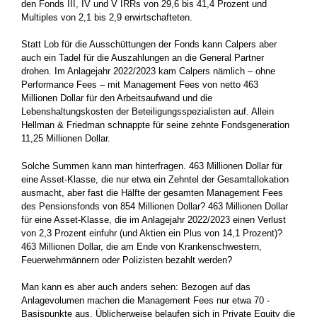
den Fonds III, IV und V IRRs von 29,6 bis 41,4 Prozent und
Multiples von 2,1 bis 2,9 erwirtschafteten.
Statt Lob für die Ausschüttungen der Fonds kann Calpers aber
auch ein Tadel für die Auszahlungen an die General Partner
drohen. Im Anlagejahr 2022/2023 kam Calpers nämlich – ohne
Performance Fees – mit Management Fees von netto 463
Millionen Dollar für den Arbeitsaufwand und die
Lebenshaltungskosten der Beteiligungsspezialisten auf. Allein
Hellman & Friedman schnappte für seine zehnte Fondsgeneration
11,25 Millionen Dollar.
Solche Summen kann man hinterfragen. 463 Millionen Dollar für
eine Asset-Klasse, die nur etwa ein Zehntel der Gesamtallokation
ausmacht, aber fast die Hälfte der gesamten Management Fees
des Pensionsfonds von 854 Millionen Dollar? 463 Millionen Dollar
für eine Asset-Klasse, die im Anlagejahr 2022/2023 einen Verlust
von 2,3 Prozent einfuhr (und Aktien ein Plus von 14,1 Prozent)?
463 Millionen Dollar, die am Ende von Krankenschwestern,
Feuerwehrmännern oder Polizisten bezahlt werden?
Man kann es aber auch anders sehen: Bezogen auf das
Anlagevolumen machen die Management Fees nur etwa 70 ­
Basispunkte aus. Üblicherweise belaufen sich in Private Equity die