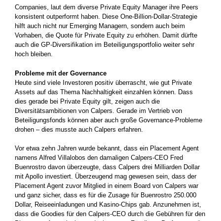
Companies, laut dem diverse Private Equity Manager ihre Peers
konsistent outperformt haben. Diese One-Billion-Dollar-Strategie
hilft auch nicht nur Emerging Managern, sondern auch beim
Vorhaben, die Quote für Private Equity zu erhöhen. Damit dürfte
auch die GP-Diversifikation im Beteiligungsportfolio weiter sehr
hoch bleiben.
Probleme mit der Governance
Heute sind viele Investoren positiv überrascht, wie gut Private
Assets auf das Thema Nachhaltigkeit einzahlen können. Dass
dies gerade bei Private Equity gilt, zeigen auch die
Diversitätsambitionen von Calpers. Gerade im Vertrieb von
Beteiligungsfonds können aber auch große Governance-Probleme
drohen – dies musste auch Calpers erfahren.
Vor etwa zehn Jahren wurde bekannt, dass ein Placement Agent
namens Alfred Villalobos den damaligen Calpers-CEO Fred
Buenrostro davon überzeugte, dass Calpers drei ­Milliarden Dollar
mit Apollo investiert. Überzeugend mag gewesen sein, dass der
Placement Agent zuvor Mitglied in einem Board von Calpers war
und ganz sicher, dass es für die Zusage für Buenrostro 250.000
Dollar, Reiseeinladungen und Kasino-Chips gab. Anzunehmen ist,
dass die Goodies für den Calpers-CEO durch die Gebühren für den