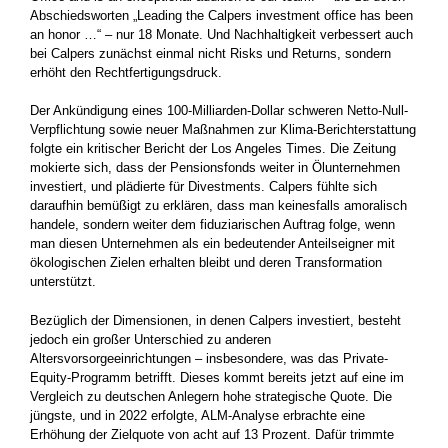
Abschiedsworten „Leading the Calpers investment office has been
an honor …“ – nur 18 Monate. Und Nachhaltigkeit verbessert auch
bei Calpers zunächst einmal nicht Risks und Returns, sondern
erhöht den Recht­fertigungsdruck.
Der Ankündigung eines 100-Milliarden-Dollar schweren Netto-Null-
Verpflichtung sowie neuer Maßnahmen zur Klima-Berichterstattung
folgte ein kritischer Bericht der Los Angeles Times. Die Zeitung
mokierte sich, dass der Pensionsfonds weiter in Ölunternehmen
investiert, und plädierte für Divestments. Calpers fühlte sich
daraufhin bemüßigt zu erklären, dass man keinesfalls amoralisch
handele, sondern weiter dem fiduziarischen Auftrag folge, wenn
man diesen Unternehmen als ein bedeutender Anteilseigner mit
ökologischen Zielen erhalten bleibt und deren Transformation
unterstützt.
Bezüglich der Dimensionen, in denen Calpers investiert, besteht
jedoch ein großer Unterschied zu anderen
Altersvorsorgeeinrichtungen – insbesondere, was das Private-
Equity-Programm betrifft. Dieses kommt bereits jetzt auf eine im
Vergleich zu deutschen Anlegern hohe strategische Quote. Die
jüngste, und in 2022 erfolgte, ALM-Analyse erbrachte eine
Erhöhung der Zielquote von acht auf 13 Prozent. Dafür trimmte