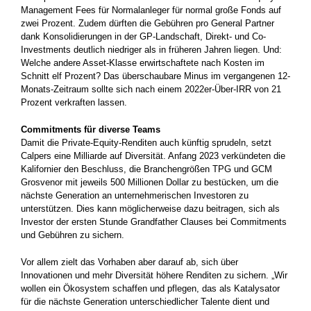
Management Fees für Normalanleger für normal große Fonds auf
zwei Prozent. Zudem dürften die Gebühren pro General Partner
dank Konsolidierungen in der GP-Landschaft, Direkt- und Co-
Investments deutlich niedriger als in früheren Jahren liegen. Und:
Welche andere Asset-Klasse erwirtschaftete nach Kosten im
Schnitt elf Prozent? Das überschaubare Minus im vergangenen 12-
Monats-Zeitraum sollte sich nach einem 2022er-Über-IRR von 21
Prozent verkraften lassen.
Commitments für diverse Teams
Damit die Private-Equity-Renditen auch künftig sprudeln, setzt
Calpers eine Milliarde auf Diversität. Anfang 2023 verkündeten die
Kalifornier den Beschluss, die Branchengrößen TPG und GCM
Grosvenor mit jeweils 500 Millionen Dollar zu bestücken, um die
nächste Generation an unternehmerischen Investoren zu
unterstützen. Dies kann möglicherweise dazu beitragen, sich als
Investor der ersten Stunde Grandfather Clauses bei Commitments
und Gebühren zu sichern.
Vor allem zielt das Vorhaben aber darauf ab, sich über
Innovationen und mehr Diversität höhere Renditen zu sichern. „Wir
wollen ein Ökosystem schaffen und pflegen, das als Katalysator
für die nächste Generation unterschiedlicher Talente dient und