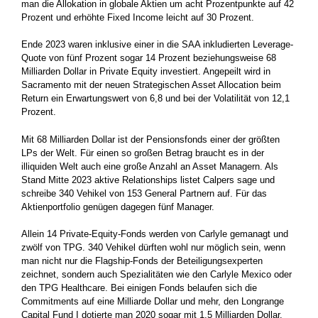
man die Allokation in globale Aktien um acht Prozentpunkte auf 42
Prozent und erhöhte Fixed Income leicht auf 30 Prozent.
Ende 2023 waren inklusive einer in die SAA inkludierten Leverage-
Quote von fünf Prozent sogar 14 Prozent beziehungsweise 68
Milliarden Dollar in Private Equity investiert. Angepeilt wird in
Sacramento mit der neuen Strategischen Asset Allocation beim
Return ein Erwartungswert von 6,8 und bei der Volatilität von 12,1
Prozent.
Mit 68 Milliarden Dollar ist der Pensionsfonds einer der größten
LPs der Welt. Für einen so großen Betrag braucht es in der
illiquiden Welt auch eine große Anzahl an Asset Managern. Als
Stand Mitte 2023 aktive Relationships listet Calpers sage und
schreibe 340 Vehikel von 153 General Partnern auf. Für das
Aktienportfolio genügen dagegen fünf Manager.
Allein 14 Private-Equity-Fonds werden von Carlyle gemanagt und
zwölf von TPG. 340 Vehikel dürften wohl nur möglich sein, wenn
man nicht nur die Flagship-Fonds der Beteiligungsexperten
zeichnet, sondern auch Spezialitäten wie den Carlyle Mexico oder
den TPG Healthcare. Bei einigen Fonds belaufen sich die
Commitments auf eine Milliarde Dollar und mehr, den Longrange
Capital Fund I dotierte man 2020 sogar mit 1,5 Milliarden Dollar.