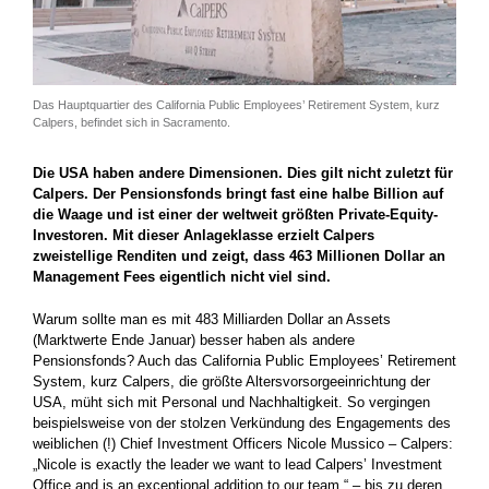
Das Hauptquartier des California Public Employees’ Retirement System, kurz
Calpers, befindet sich in Sacramento.
Die USA haben andere Dimensionen. Dies gilt nicht zuletzt für
Calpers. Der Pensionsfonds bringt fast eine halbe Billion auf
die Waage und ist einer der weltweit größten Private-Equity-
Investoren. Mit dieser Anlageklasse erzielt Calpers
zweistellige Renditen und zeigt, dass 463 Millionen Dollar an
Management Fees eigentlich nicht viel sind.
Warum sollte man es mit 483 Milliarden Dollar an Assets
(Marktwerte Ende Januar) besser haben als andere
Pensionsfonds? Auch das California Public Employees’ Retirement
System, kurz Calpers, die größte Altersvorsorgeeinrichtung der
USA, müht sich mit Personal und Nachhaltigkeit. So vergingen
beispielsweise von der stolzen Verkündung des Engagements des
weiblichen (!) Chief Investment Officers Nicole Mussico – Calpers:
„Nicole is exactly the leader we want to lead Calpers’ Investment
Office and is an excep­tional addition to our team.“ – bis zu deren