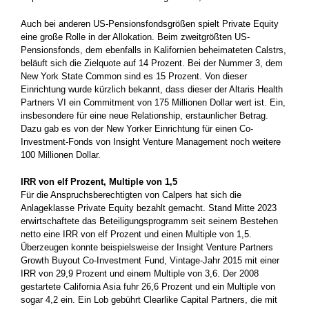
Auch bei anderen US-Pensionsfondsgrößen spielt Private Equity
eine große Rolle in der Allokation. Beim zweitgrößten US-
Pensionsfonds, dem ebenfalls in Kalifornien beheimateten Calstrs,
beläuft sich die Zielquote auf 14 Prozent. Bei der Nummer 3, dem
New York State Common sind es 15 Prozent. Von dieser
Einrichtung wurde kürzlich bekannt, dass dieser der Altaris Health
Partners VI ein Commitment von 175 Millionen Dollar wert ist. Ein,
insbesondere für eine neue Relationship, erstaunlicher Betrag.
Dazu gab es von der New Yorker Einrichtung für einen Co-
Investment-Fonds von Insight Venture Management noch weitere
100 Millionen Dollar.
IRR von elf Prozent, Multiple von 1,5
Für die Anspruchsberechtigten von Calpers hat sich die
Anlageklasse Private Equity bezahlt gemacht. Stand Mitte 2023
erwirtschaftete das Beteiligungsprogramm seit seinem Bestehen
netto eine IRR von elf Prozent und einen Multiple von 1,5.
Überzeugen konnte beispielsweise der Insight Venture Partners
Growth Buyout Co-Investment Fund, Vintage-Jahr 2015 mit einer
IRR von 29,9 Prozent und einem Multiple von 3,6. Der 2008
gestartete California Asia fuhr 26,6 Prozent und ein Multiple von
sogar 4,2 ein. Ein Lob gebührt Clearlike Capital Partners, die mit