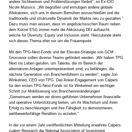
andere Sichtweisen und Problemlösungen fördert“, so Ex-CIO
Nicole Mussico. „Wir begrüßen und ermutigen andere globale
Allokatoren, sich uns in diesem Bemühen anzuschließen und die
traditionelle und strukturelle Dynamik der Märkte neu zu gestalten.“
Dazu muss man wissen, dass im angelsächsischen Raum neben
dem Kürzel ESG immer mehr die Abkürzung DEI auftaucht,
welche für Diversity, Equity und Inclusion steht. Hierzulande dreht
sich dieses Thema eher nur um die Frauenquote.
Mit den TPG-Next-Fonds und der Elevate-Strategie von GCM ­
Grosvenor sollen diverse Teams gefördert werden. „Wir haben TPG
Next ins Leben gerufen, um Talente, die im Bereich der
alternativen Anlagen unterrepräsentiert sind, zu befähigen, die
nächste Generation von Branchenführern zu werden“, sagte Jon
Winkelried, CEO von TPG. Das Anker-Engagement von Calpers
für den ersten TPG-Next-Fonds ist für Winkelried ein wichtiger
Schritt zur Mobilisierung von Branchenveränderungen.
„Gemeinsam werden wir divers-geführten Unternehmen finanzielle
und operative Unterstützung bieten, um ihr Wachstum und ihren
Erfolg zu beschleunigen und ihre Fähigkeit zu demonstrieren,
wettbewerbsfähige Renditen zu erzielen.“
In der vor einem Jahr veröffentlichten Mitteilung erwähnte Calpers
zudem Research der National Asso­ciation of Investment