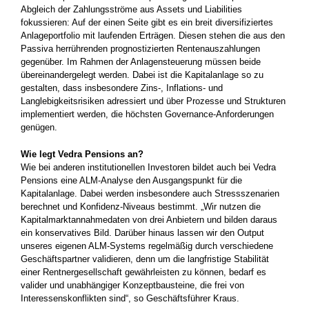
Abgleich der Zahlungsströme aus Assets und Liabilities
fokussieren: Auf der einen Seite gibt es ein breit diversifiziertes
Anlageportfolio mit laufenden Erträgen. Diesen stehen die aus den
Passiva herrührenden prognostizierten Rentenauszahlungen
gegenüber. Im Rahmen der Anlagensteuerung müssen beide
übereinandergelegt werden. Dabei ist die Kapitalanlage so zu
gestalten, dass insbesondere Zins-, Inflations- und
Langlebigkeitsrisiken adressiert und über Prozesse und Strukturen
implementiert werden, die höchsten Governance-Anforderungen
genügen.
Wie legt Vedra Pensions an?
Wie bei anderen institutionellen Investoren bildet auch bei Vedra
Pensions eine ALM-Analyse den Ausgangspunkt für die
Kapitalanlage. Dabei werden insbesondere auch Stressszenarien
berechnet und Konfidenz-Niveaus bestimmt. „Wir nutzen die
Kapitalmarktannahmedaten von drei Anbietern und bilden daraus
ein konservatives Bild. Darüber hinaus lassen wir den Output
unseres eigenen ALM-Systems regelmäßig durch verschiedene
Geschäftspartner validieren, denn um die langfristige Stabilität
einer Rentnergesellschaft gewährleisten zu können, bedarf es
valider und unabhängiger Konzeptbausteine, die frei von
Interessenskonflikten sind“, so Geschäftsführer Kraus.