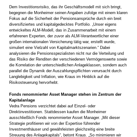
Dem Investitionsrisiko, das ihr Geschäftsmodell mit sich bringt,
begegnen die Monheimer seinen Angaben zufolge mit einem klaren
Fokus auf die Sicherheit der Pensionsansprüche durch ein breit
diversifiziertes und kapitalgedecktes Portfolio. „Unser eigens
entwickeltes ALM-Modell, das in Zusammenarbeit mit einem
erfahrenen Experten, der zuvor als ALM-Verantwortlicher einer
großen internationalen Versicherung tätig war, erstellt wurde,
simuliert eine Vielzahl von Kapitalmarktszenarien.“ Dabei
analysieren die Pensionsspezialisten nicht nur die Verteilung und
das Risiko der Renditen der verschiedenen Vermögenswerte sowie
die Korrelation der unterschiedlichen Anlageklassen, sondern auch
parallel die Dynamik der Auszahlungspflichten verursacht durch
Langlebigkeit und Inflation, wie Kraus im Hinblick auf die
Risikosteuerung hervorhebt.
Fonds renommierter Asset Manager stehen im Zentrum der
Kapitalanlage
Vedra Pensions verzichtet dabei auf Einzel- oder
Direktinvestitionen. Stattdessen kaufen die Monheimer
ausschließlich Fonds renommierter Asset Manager. „Mit dieser
Strategie profitieren wir von der Expertise führender
Investmenthäuser und gewährleisten gleichzeitig eine breite
Streuung des Anlagekapitals“, betont Kraus. „So minimieren wir