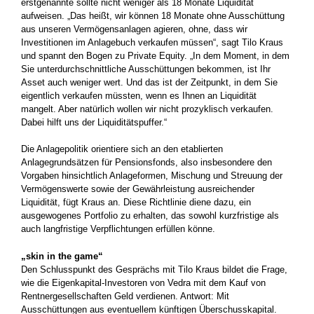
erstgenannte sollte nicht weniger als 18 Monate Liquidität
aufweisen. „Das heißt, wir können 18 Monate ohne Ausschüttung
aus unseren Vermögensanlagen agieren, ohne, dass wir
Investitionen im Anlagebuch verkaufen müssen“, sagt Tilo Kraus
und spannt den Bogen zu Private Equity. „In dem Moment, in dem
Sie unterdurchschnittliche Ausschüttungen bekommen, ist Ihr
Asset auch weniger wert. Und das ist der Zeitpunkt, in dem Sie
eigentlich verkaufen müssten, wenn es Ihnen an Liquidität
mangelt. Aber natürlich wollen wir nicht prozyklisch verkaufen.
Dabei hilft uns der Liquiditätspuffer.“
Die Anlagepolitik orientiere sich an den etablierten
Anlagegrundsätzen für Pensionsfonds, also insbesondere den
Vorgaben hinsichtlich Anlageformen, Mischung und Streuung der
Vermögenswerte sowie der Gewährleistung ausreichender
Liquidität, fügt Kraus an. Diese Richtlinie diene dazu, ein
ausgewogenes Portfolio zu erhalten, das sowohl kurzfristige als
auch langfristige Verpflichtungen erfüllen könne.
„skin in the game“
Den Schlusspunkt des Gesprächs mit Tilo Kraus bildet die Frage,
wie die Eigenkapital-Investoren von Vedra mit dem Kauf von
Rentnergesellschaften Geld verdienen. Antwort: Mit
Ausschüttungen aus eventuellem künftigen Überschusskapital.