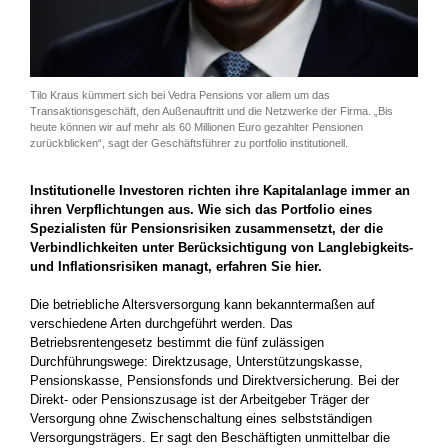
Tilo Kraus kümmert sich bei Vedra Pensions vor allem um das
Transaktionsgeschäft, den Außenauftritt und die Netzwerke der Firma. „Bis
heute können wir auf mehr als 60 Millionen Euro gezahlter Pensionen
zurückblicken“, sagt der Geschäftsführer zu portfolio institutionell.
Institutionelle Investoren richten ihre Kapitalanlage immer an
ihren Verpflichtungen aus. Wie sich das Portfolio eines
Spezialisten für Pensionsrisiken zusammensetzt, der die
Verbindlichkeiten unter Berücksichtigung von Langlebigkeits-
und Inflationsrisiken managt, erfahren Sie hier.
Die betriebliche Altersversorgung kann bekanntermaßen auf
verschiedene Arten durchgeführt werden. Das
Betriebsrentengesetz bestimmt die fünf zulässigen
Durchführungswege: Direktzusage, Unterstützungskasse,
Pensionskasse, Pensionsfonds und Direktversicherung. Bei der
Direkt- oder Pensionszusage ist der Arbeitgeber Träger der
Versorgung ohne Zwischenschaltung eines selbstständigen
Versorgungsträgers. Er sagt den Beschäftigten unmittelbar die