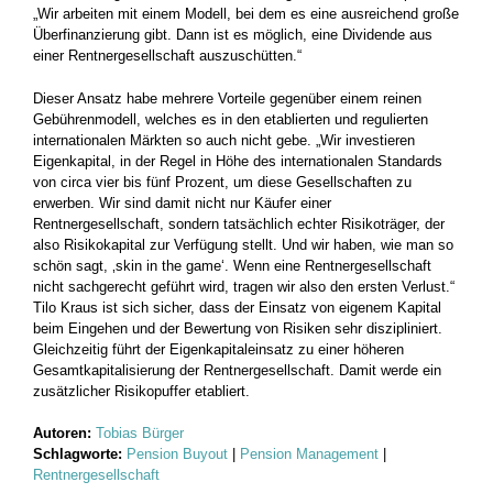
„Wir arbeiten mit einem Modell, bei dem es eine ausreichend große
Überfinanzierung gibt. Dann ist es möglich, eine Dividende aus
einer Rentnergesellschaft auszuschütten.“
Dieser Ansatz habe mehrere Vorteile gegenüber einem reinen
Gebührenmodell, welches es in den etablierten und regulierten
internationalen Märkten so auch nicht gebe. „Wir investieren
Eigenkapital, in der Regel in Höhe des internationalen Standards
von circa vier bis fünf Prozent, um diese Gesellschaften zu
erwerben. Wir sind damit nicht nur Käufer einer
Rentnergesellschaft, sondern tatsächlich echter Risikoträger, der
also Risikokapital zur Verfügung stellt. Und wir haben, wie man so
schön sagt, ‚skin in the game‘. Wenn eine Rentnergesellschaft
nicht sachgerecht geführt wird, tragen wir also den ersten Verlust.“
Tilo Kraus ist sich sicher, dass der Einsatz von eigenem Kapital
beim Eingehen und der Bewertung von Risiken sehr diszipliniert.
Gleichzeitig führt der Eigenkapitaleinsatz zu einer höheren
Gesamtkapitalisierung der Rentnergesellschaft. Damit werde ein
zusätzlicher Risikopuffer etabliert.
Autoren:
Tobias Bürger
Schlagworte:
Pension Buyout
|
Pension Management
|
Rentnergesellschaft