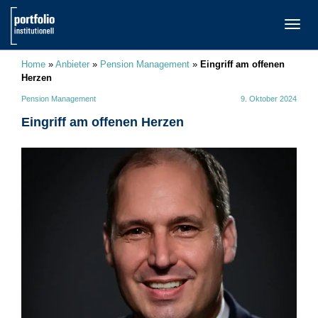
TOGG
NAVI
Home
»
Anbieter
»
Pension Management
»
Eingriff am offenen
Herzen
Pension Management
9. Oktober 2024
Eingriff am offenen Herzen