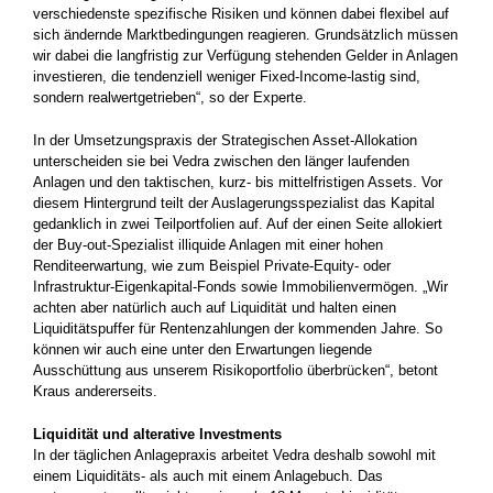
verschiedenste spezifische Risiken und können dabei flexibel auf
sich ändernde Marktbedingungen reagieren. Grundsätzlich müssen
wir dabei die langfristig zur Verfügung stehenden Gelder in Anlagen
investieren, die tendenziell weniger Fixed-Income-lastig sind,
sondern realwertgetrieben“, so der Experte.
In der Umsetzungspraxis der Strategischen Asset-Allokation
unterscheiden sie bei Vedra zwischen den länger laufenden
Anlagen und den taktischen, kurz- bis mittelfristigen Assets. Vor
diesem Hintergrund teilt der Auslagerungsspezialist das Kapital
gedanklich in zwei Teilportfolien auf. Auf der einen Seite allokiert
der Buy-out-Spezialist illiquide Anlagen mit einer hohen
Renditeerwartung, wie zum Beispiel Private-Equity- oder
Infrastruktur-Eigenkapital-Fonds sowie Immobilienvermögen. „Wir
achten aber natürlich auch auf Liquidität und halten einen
Liquiditätspuffer für Rentenzahlungen der kommenden Jahre. So
können wir auch eine unter den Erwartungen liegende
Ausschüttung aus unserem Risikoportfolio überbrücken“, betont
Kraus andererseits.
Liquidität und alterative Investments
In der täglichen Anlagepraxis arbeitet Vedra deshalb sowohl mit
einem Liquiditäts- als auch mit einem Anlagebuch. Das