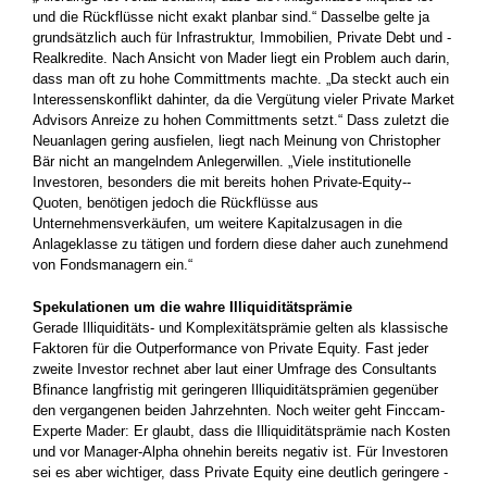
und die Rückflüsse nicht exakt planbar sind.“ Dasselbe gelte ja
grund­sätzlich auch für Infrastruktur, Immobilien, Private Debt und ­
Realkredite. Nach Ansicht von Mader liegt ein Problem auch darin,
dass man oft zu hohe Committments machte. „Da steckt auch ein
Interessenskonflikt dahinter, da die Vergütung vieler Private Market
Advisors Anreize zu hohen Committments setzt.“ Dass zuletzt die
Neuanlagen gering ausfielen, liegt nach Meinung von Christopher
Bär nicht an mangelndem Anlegerwillen. „Viele ­institutionelle
Investoren, besonders die mit bereits hohen Private-Equity-­
Quoten, benötigen jedoch die Rückflüsse aus
Unternehmensverkäufen, um weitere Kapitalzusagen in die
Anlageklasse zu tätigen und fordern diese daher auch zunehmend
von Fondsmanagern ein.“
Spekulationen um die wahre Illiquiditätsprämie
Gerade Illiquiditäts- und Komplexitätsprämie gelten als klassische
Faktoren für die Outperformance von Private Equity. Fast jeder
zweite Investor rechnet aber laut einer Umfrage des Consultants
Bfinance langfristig mit geringeren Illiquiditätsprämien gegenüber
den vergangenen beiden Jahrzehnten. Noch weiter geht Finccam-
Experte Mader: Er glaubt, dass die Illiquiditätsprämie nach Kosten
und vor Manager-Alpha ohnehin bereits negativ ist. Für Investoren
sei es aber wichtiger, dass Private Equity eine deutlich geringere ­