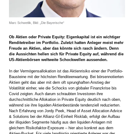
Marc Schwetlik, Bild: „Die Bayerische“
Ob Aktien oder Private Equity: Eigenkapital ist ein wichtiger
Renditetreiber im Portfolio. Zuletzt hatten Anleger meist mehr
Freude an Aktien, aber das könnte sich rasch ändern. Denn
die Aussichten hellen sich für Private Equity auf, während die
US-Aktienbörsen weltweite Schockwellen aussenden.
In der Vermögensallokation ist das Aktienrisiko einer der Portfolio-
Bausteine mit der höchsten Renditeerwartung. Bei börsennotierten
Aktien geht das aber mit dem oft sprunghaften Anstieg der
Volatilität einher, wie die Schocks von globaler Finanzkrise bis
Covid zeigten. Auch darum schraubten Investoren ihre
durchschnittliche Allokation in Private Equity deutlich nach oben,
während sie ihre liquiden Aktienbestände tendenziell reduzierten.
Nach Erfahrung von Jordy Peek, Head of Asset Allocation Advice
& Solutions bei der Allianz-GI-Einheit Risklab, erfolgt der Aufbau
der illiquiden Segmente häufig aus den liquiden Anlagen mit
gleichem Risikofaktor-Exposure – hier also konkret aus dem
Aktien-Bucket. Für viele ­langfristig orientierte Anleger war der