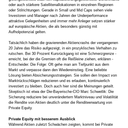
oder auch stärkere Satellitenallokationen in einzelnen Regionen
oder Stilrichtungen. Gerade in Small und Mid Caps sehen viele
Investoren und Manager nach Jahren der Underperformance
attraktive Gelegenheiten und immer mehr Anleger setzen stärker
auf europäische Aktien, die als besonders günstig mit
Aufholpotenzial gelten.
Tatsächlich haben die gravierenden Aktiencrashs der vergangenen
20 Jahre das Risiko aufgezeigt, in ein prozyklisches Verhalten zu
rutschen. Bei 30 Prozent Kursrückgang ist eine Schmerzgrenze ­
erreicht, bei der die Gremien oft die Reißleine ziehen, erklären ­
Entscheider. Die Folge: Oft gehe man am Tiefpunkt aus dem
Markt und verpasse dann den Wiedereinstieg. Eine beliebte
Lösung ­bieten Absicherungsstrategien. Sie sollen den Impact von
Marktrückschlägen reduzieren und es erlauben, kontinuierlich
investiert zu bleiben. Doch auch hier sind die Meinungen geteilt.
Skeptisch ist etwa der Die-Bayerische-CIO Marc Schwetlik: Die
Sicherung reduziere bei unverändertem Marktniveau und Volatilität
die Rendite von Aktien deutlich unter die Renditeerwartung von
Private Equity.
Private Equity mit besserem Ausblick
Während Aktien zuletzt Schwächen zeigten, kommt bei Private