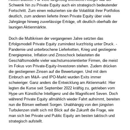
Schwenk hin zu Private Equity auch ein strategisch bedeutender
Fortschritt. Zum einen reduzierten sie die Volatilität ihrer Portfolios
deutlich, zum anderen lieferte ihnen Private Equity über viele
Jahrgänge hinweg zuver­lässige Erträge, oft deutlich oberhalb der
launigen Aktienmärkte.
Doch die Multikrisen der vergangenen Jahre setzten das
Erfolgsmodell Private Equity zumindest kurzfristig unter Druck. ­
Pandemie und unterbrochene Lieferketten, Krieg und gestiegene
Energie­preise, Inflation und Zinsschock belasteten die
Geschäftsmodelle vieler wachstumsorientierter Firmen, die meist
im Fokus von ­Private-Equity-Investoren stehen. Zudem drücken
die gestiegenen Zinsen auf die Bewertungen. Und mit dem
Einbruch am M&A- und IPO-Markt wurden Exits immer
schwieriger. Ganz anders die Entwicklung am Aktienmarkt: Hier
legten die Kurse seit September 2022 kräftig zu, getrieben vom
Hype um Künstliche Intelligenz und die Magnificent Seven. Doch
während Private Equity allmählich wieder Fahrt aufnimmt, bereiten
nun die Börsen weltweit ­Sorgen. Unabhängig von den jüngsten
Turbulenzen stellt sich mit Blick auf die Zukunft die Frage, wie
man sich bei Private und ­Public Equity am besten taktisch und
strategisch aufstellt.