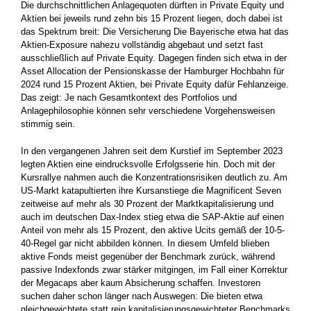
Die durchschnittlichen Anlagequoten dürften in Private Equity und
Aktien bei jeweils rund zehn bis 15 Prozent liegen, doch dabei ist
das Spektrum breit: Die Versicherung Die Bayerische etwa hat das
Aktien-Exposure nahezu vollständig abgebaut und setzt fast
ausschließlich auf Private Equity. Dagegen finden sich etwa in der
­Asset Allocation der Pensionskasse der Hamburger Hochbahn für
2024 rund 15 Prozent Aktien, bei Private Equity dafür Fehlanzeige.
Das zeigt: Je nach Gesamtkontext des Portfolios und
Anlagephilosophie können sehr verschiedene Vorgehensweisen
stimmig sein.
In den vergangenen Jahren seit dem Kurstief im September 2023
legten Aktien eine eindrucksvolle Erfolgsserie hin. Doch mit der
Kursrallye nahmen auch die Konzentrationsrisiken deutlich zu. Am
US-Markt katapultierten ihre Kursanstiege die Magnificent ­Seven
zeitweise auf mehr als 30 Prozent der Marktkapitalisierung und
auch im deutschen Dax-Index stieg etwa die SAP-Aktie auf ­einen
Anteil von mehr als 15 Prozent, den aktive Ucits ­gemäß der 10-5-
40-Regel gar nicht abbilden können. In diesem Umfeld ­blieben
aktive Fonds meist gegenüber der Benchmark zurück, während
passive Indexfonds zwar stärker mitgingen, im Fall einer Korrektur
der Megacaps aber kaum Absicherung schaffen. Investoren
suchen daher schon länger nach Auswegen: Die bieten etwa
gleichgewichtete statt rein kapitalisierungsgewichteter Benchmarks