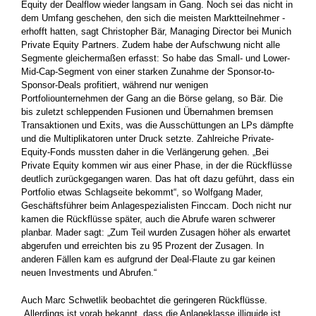
Equity der Dealflow wieder langsam in Gang. Noch sei das nicht in
dem Umfang geschehen, den sich die meisten Marktteilnehmer ­
erhofft hatten, sagt Christopher Bär, Managing Director bei ­Munich
Private Equity Partners. Zudem habe der Aufschwung nicht alle
Segmente gleichermaßen erfasst: So habe das Small- und Lower-
Mid-Cap-Segment von einer starken Zunahme der Sponsor-to-
Sponsor-Deals profitiert, während nur wenigen
Portfoliounternehmen der Gang an die Börse gelang, so Bär. Die
bis zuletzt schleppenden Fusionen und Übernahmen bremsen
Transaktionen und Exits, was die Ausschüttungen an LPs dämpfte
und die Multiplikatoren unter Druck setzte. Zahlreiche Private-
Equity-Fonds mussten daher in die Verlängerung gehen. „Bei
Private Equity kommen wir aus einer Phase, in der die Rückflüsse
deutlich zurückgegangen waren. Das hat oft dazu geführt, dass ein
Portfolio etwas Schlag­seite bekommt“, so Wolfgang Mader,
Geschäftsführer beim ­Anlagespezialisten Finccam. Doch nicht nur
kamen die Rückflüsse später, auch die Abrufe waren schwerer
planbar. Mader sagt: „Zum Teil wurden Zusagen höher als erwartet
abgerufen und erreichten bis zu 95 Prozent der Zusagen. In
anderen Fällen kam es aufgrund der Deal-Flaute zu gar keinen
neuen Investments und Abrufen.“
Auch Marc Schwetlik beobachtet die geringeren Rückflüsse.
„Allerdings ist vorab bekannt, dass die Anlageklasse illiquide ist