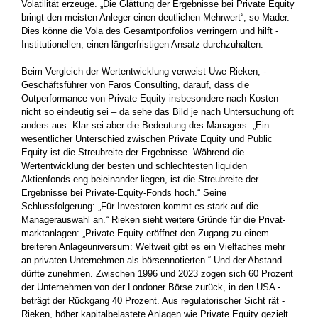
Volatilität erzeuge. „Die Glättung der Ergebnisse bei Private Equity
bringt den meisten Anleger einen deutlichen Mehrwert“, so Mader.
Dies könne die Vola des Gesamtportfolios verringern und hilft ­
Institutionellen, einen längerfristigen Ansatz durchzuhalten.
Beim Vergleich der Wertentwicklung verweist Uwe Rieken, ­
Geschäftsführer von Faros Consulting, darauf, dass die
Outperformance von Private Equity insbesondere nach Kosten
nicht so ­eindeutig sei – da sehe das Bild je nach Untersuchung oft
anders aus. Klar sei aber die Bedeutung des Managers: „Ein
wesentlicher Unterschied zwischen Private Equity und Public
Equity ist die Streubreite der Ergebnisse. Während die
Wertentwicklung der ­besten und schlechtesten liquiden
Aktienfonds eng beieinander ­liegen, ist die Streubreite der
Ergebnisse bei Private-Equity-Fonds hoch.“ Seine
Schlussfolgerung: „Für Investoren kommt es stark auf die
Managerauswahl an.“ Rieken sieht weitere Gründe für die Privat­
marktanlagen: „Private Equity eröffnet den Zugang zu einem
breiteren Anlageuniversum: Weltweit gibt es ein Vielfaches mehr
an privaten Unternehmen als börsennotierten.“ Und der Abstand
dürfte zunehmen. Zwischen 1996 und 2023 zogen sich 60 Prozent
der Unternehmen von der Londoner Börse zurück, in den USA ­
beträgt der Rückgang 40 Prozent. Aus regulatorischer Sicht rät ­
Rieken, höher kapitalbelastete Anlagen wie Private Equity gezielt