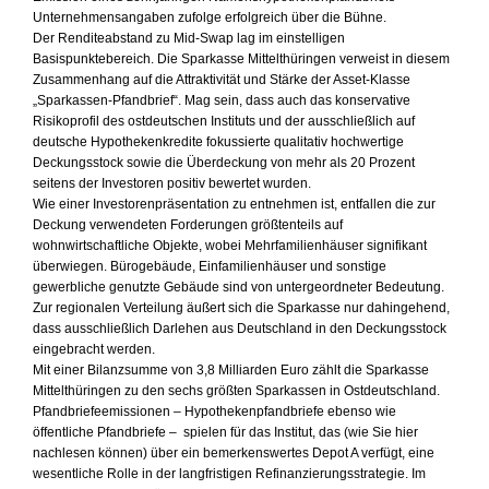
Unternehmensangaben zufolge erfolgreich über die Bühne.
Der Renditeabstand zu Mid-Swap lag im einstelligen
Basispunktebereich. Die Sparkasse Mittelthüringen verweist in diesem
Zusammenhang auf die Attraktivität und Stärke der Asset-Klasse
„Sparkassen-Pfandbrief“. Mag sein, dass auch das konservative
Risikoprofil des ostdeutschen Instituts und der ausschließlich auf
deutsche Hypothekenkredite fokussierte qualitativ hochwertige
Deckungsstock sowie die Überdeckung von mehr als 20 Prozent
seitens der Investoren positiv bewertet wurden.
Wie einer Investorenpräsentation zu entnehmen ist, entfallen die zur
Deckung verwendeten Forderungen größtenteils auf
wohnwirtschaftliche Objekte, wobei Mehrfamilienhäuser signifikant
überwiegen. Bürogebäude, Einfamilienhäuser und sonstige
gewerbliche genutzte Gebäude sind von untergeordneter Bedeutung.
Zur regionalen Verteilung äußert sich die Sparkasse nur dahingehend,
dass ausschließlich Darlehen aus Deutschland in den Deckungsstock
eingebracht werden.
Mit einer Bilanzsumme von 3,8 Milliarden Euro zählt die Sparkasse
Mittelthüringen zu den sechs größten Sparkassen in Ostdeutschland.
Pfandbriefeemissionen – Hypothekenpfandbriefe ebenso wie
öffentliche Pfandbriefe – spielen für das Institut, das (
wie Sie hier
nachlesen können) über ein bemerkenswertes Depot A verfügt, eine
wesentliche Rolle in der langfristigen Refinanzierungsstrategie. Im