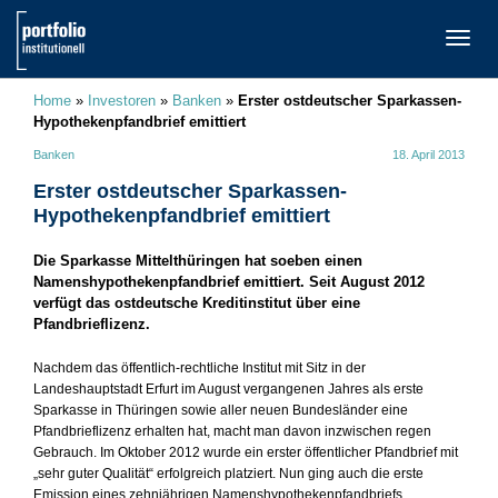
TOGG
NAVI
Home
»
Investoren
»
Banken
»
Erster ostdeutscher Sparkassen-
Hypothekenpfandbrief emittiert
Banken
18. April 2013
Erster ostdeutscher Sparkassen-
Hypothekenpfandbrief emittiert
Die Sparkasse Mittelthüringen hat soeben einen
Namenshypothekenpfandbrief emittiert. Seit August 2012
verfügt das ostdeutsche Kreditinstitut über eine
Pfandbrieflizenz.
Nachdem das öffentlich-rechtliche Institut mit Sitz in der
Landeshauptstadt Erfurt im August vergangenen Jahres als erste
Sparkasse in Thüringen sowie aller neuen Bundesländer eine
Pfandbrieflizenz erhalten hat, macht man davon inzwischen regen
Gebrauch. Im Oktober 2012 wurde ein erster öffentlicher Pfandbrief mit
„sehr guter Qualität“ erfolgreich platziert. Nun ging auch die erste
Emission eines zehnjährigen Namenshypothekenpfandbriefs